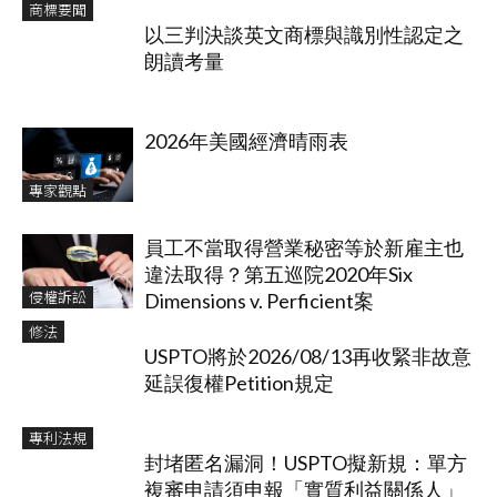
商標要聞
以三判決談英文商標與識別性認定之
朗讀考量
2026年美國經濟晴雨表
專家觀點
員工不當取得營業秘密等於新雇主也
違法取得？第五巡院2020年Six
侵權訴訟
Dimensions v. Perficient案
修法
USPTO將於2026/08/13再收緊非故意
延誤復權Petition規定
專利法規
封堵匿名漏洞！USPTO擬新規：單方
複審申請須申報「實質利益關係人」