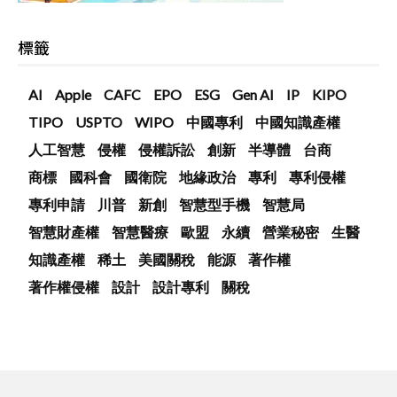
標籤
AI
Apple
CAFC
EPO
ESG
Gen AI
IP
KIPO
TIPO
USPTO
WIPO
中國專利
中國知識產權
人工智慧
侵權
侵權訴訟
創新
半導體
台商
商標
國科會
國衛院
地緣政治
專利
專利侵權
專利申請
川普
新創
智慧型手機
智慧局
智慧財產權
智慧醫療
歐盟
永續
營業秘密
生醫
知識產權
稀土
美國關稅
能源
著作權
著作權侵權
設計
設計專利
關稅