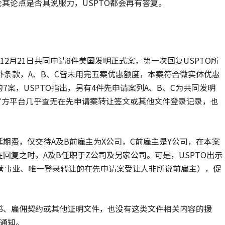
响应，无论其论点是否具说服力，USPTO都会再有答复。
22年12月21日共同申请8件美国发明正式案，第一次回复USPTO所
条款，A、B、C皆未用完五案优惠额度，本案符合微实体优惠
7案，USPTO指出，另有4件先申请案列A、B、C为共同发明
官方平台几乎查无在先申请案转让签文或其他文件登录记录，也
延期费，仅交待A及B前雇主为X公司，C前雇主是Y公司，在本案
在回复之时，A及B任职于Z公司及另家公司。可是，USPTO出示
营事业、唯一登录转让的在先申请案受让人非所说前雇主），促
书、雇佣契约或其他证明文件，也没有这类文件相关内容的援
案通知。