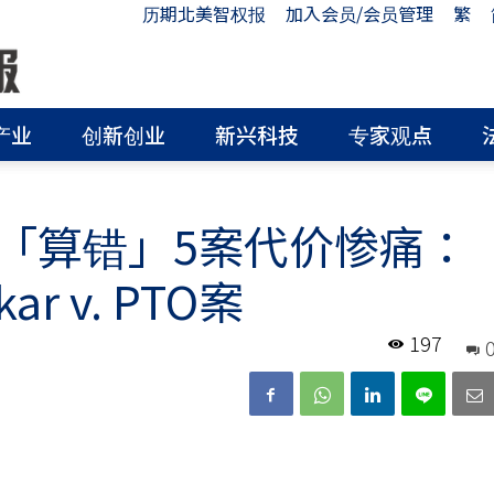
历期北美智权报
加入会员/会员管理
繁
产业
创新创业
新兴科技
专家观点
「算错」5案代价惨痛：
r v. PTO案
197