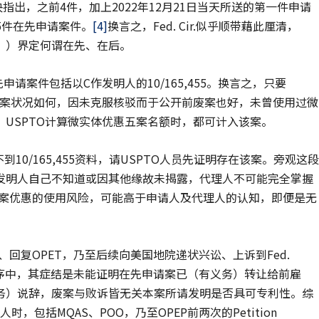
判决指出，之前4件，加上2022年12月21日当天所送的第一件申请
有5件在先申请案件。
[4]
换言之，Fed. Cir.似乎顺带藉此厘清，
」）界定何谓在先、在后。
本案在先申请案件包括以C作发明人的10/165,455。换言之，只要
请案状况如何，因未克服核驳而于公开前废案也好，未曾使用过微
USPTO计算微实体优惠五案名额时，都可计入该案。
0/165,455资料，请USPTO人员先证明存在该案。
旁观这段
发明人自己不知道或因其他缘故未揭露，代理人不可能完全掌握
案优惠的使用风险，可能高于申请人及代理人的认知，即便是无
S、回复OPET，乃至后续向美国地院递状兴讼、上诉到Fed.
O程序中，其症结是未能证明在先申请案已（有义务）转让给前雇
务）说辞，废案与败诉皆无关本案所请发明是否具可专利性。
综
时，包括MQAS、POO，乃至OPEP前两次的Petition