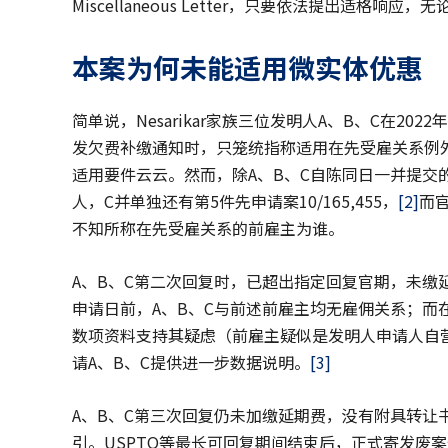
Miscellaneous Letter，只要依法提出适格
本案为何未能适用微实体优惠
简单说，Nesarikar家族三位发明人A、B、C在20
发欠费补缴通知时，只笼统指称适用在先受雇关系例外
适用要件云云。然而，除A、B、C自陈同日一并提交的
人，C并单独还有第5件先申请案10/165,455，
[2]
而
不知所称在先受雇关系的前雇主为谁。
A、B、C第二次回复时，已超出指定回复官期，未缴
申请日前，A、B、C与前述前雇主均无雇佣关系；
而
数项资料支持其疑虑（前雇主疑似是发明人申请人自
请A、B、C提供进一步数据说明。
[3]
A、B、C第三次回复仍未加缴延期费，没有附具转让
引。USPTO等最长可回复期间结束后，正式寄发废