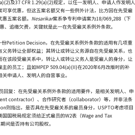
)(2)及37 CFR 1.29(a)(2)规定，以任一发明人、申请人作发明
案可享优惠，但这五案名额又有一些例外计法，比方因在先受雇
优惠五案名额。
Nesarikar
案系争专利申请案为18/069,288（下
优惠、追缴欠费，关键就是此一在先受雇关系例外条款。
案所发第一份Petition Decision，在先受雇关系例外条款的适用有几项重
有义务转让全部权益；其转让或转让义务源自在先受雇关系，也
而在该段受雇关系中，转让人或转让义务人是受雇人的身分，让
；且如MPEP 509.04(a)(II)在2020年6月改版时的补
相关申请人、发明人的自营事业。
PTO人员回复：在先受雇关系例外条款的适用要件，是相关发明人、申
contractor）、合作研究者（collaborator）等，并非法条
ecision则指出，是否具在先受雇关系的雇员身分，USPTO考虑项目
税局规定须给正式雇员的W2表（Wage and Tax
表）、期间是否持有公司股权。