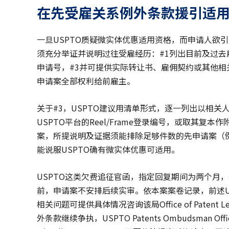
在先受雇关系例外条款援引适
一旦USPTO质疑微实体优惠适用资格，而申请人欲
须充分举证并说明过往受雇经历：#1列出目前及过去
申请号，#3并可提供实际转让书、雇佣契约或其他
申请案全部权利给前雇主。
关于#3，USPTO建议用清单形式，逐一列出以相
USPTO平台的Reel/Frame登录编号，或取其
案，所提说明及证据须能排除足够件数的先申请案（例
能说服USPTO确有微实体优惠可适用。
USPTO这类欠费追征官函，指定回复期间为两个月，最多
前，申请案不安排后续实审。依本案案卷记录，前述US
相关问题可提供具体情况咨询该局Office of Patent L
外条款继续争执，USPTO Patents Ombudsman