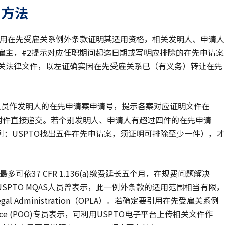
用方法
引用在先受雇关系例外条款证明其适用资格，相关发明人、申请人
雇主，#2提示对应任职期间起迄日期或写明应排除的在先申请案
相关法律文件，以左证确实因在先受雇关系已（有义务）转让在先
关人员作发明人的在先申请案申请号，提示各案对应证明文件在
复本作附件直接递交。若个别发明人、申请人有超过四件的在先申请
：USPTO找出五件在先申请案，须证明可排除至少一件），才
可依37 CFR 1.136(a)缴费延长五个月，在规费问题解决
PTO MQAS人员曾表示，此一例外条款的适用范围相当有限，
egal Administration（OPLA）。若确定要引用在先受雇关系例
 Office (POO)专员表示，可利用USPTO电子平台上传相关文件作