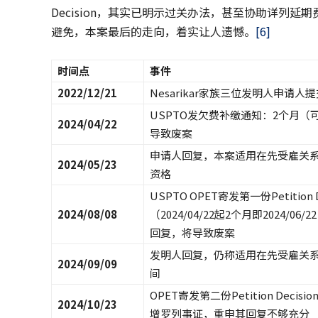
Decision，其实已明示过关办法，甚至协助详列
避免，本案最后的走向，着实让人遗憾。
[6]
时间点
事件
2022/12/21
Nesarikar家族三位发明人申请人提
USPTO发欠费补缴通知：2个月（可依
2024/04/22
导致废案
申请人回复，本案适用在先受雇关
2024/05/23
资格
USPTO OPET寄发第一份Petit
2024/08/08
（2024/04/22起2个月即2024/
回复，将导致废案
发明人回复，仍称适用在先受雇关系例
2024/09/09
间
OPET寄发第二份Petition Dec
2024/10/23
增罗列事证，重申其回复不够充分