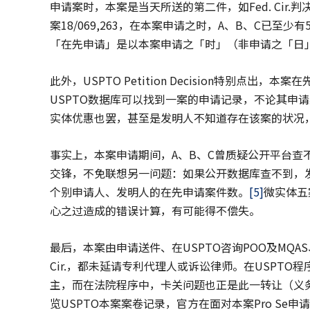
申请案时，本案是当天所送的第二件，如Fed.
Cir.
案18/069,263，在本案申请之时，A、B、C已至少
「在先申请」是以本案申请之「时」（非申请之「日
此外，USPTO Petition Decision特别点出，
USPTO数据库可以找到一案的申请记录，不论其申
实体优惠也罢，甚至是发明人不知道存在该案的状况，
事实上，本案申请期间，A、B、C曾质疑公开平台查不到1
交锋，不免联想另一问题：如果公开数据库查不到，
个别申请人、发明人的在先申请案件数。
[5]
微实体五
心之过造成的错误计算，有可能得不偿失。
最后，本案由申请送件、在USPTO咨询POO及MQA
Cir.，都未延请专利代理人或诉讼律师。在USPT
主，而在法院程序中，卡关问题也正是此一转让（义
览USPTO本案案卷记录，官方在面对本案Pro Se申请人