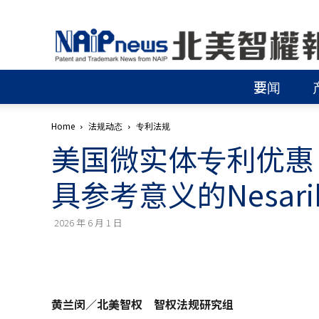
北
美
智
權
要闻
報
│
專
Home
法规动态
专利法规
利
美国微实体专利优惠
申
請
│
具参考意义的Nesarika
商
標
申
2026 年 6 月 1 日
請
│
侵
權
分
黄兰闵／北美智权 智权法规研究组
析