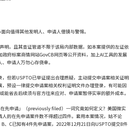
有许多面向值得其他发明人、申请人借镜与警惕。
惠声明，且其查证管道不限于该局内部数据，如本案提供的左证依
美加政府标案商情网站GovCB网页等公开资料，加上AI工具的发展
人、申请人万勿心存侥幸。
，但若USPTO已举证提出合理质疑，主动提交申请案相关证明
演，预设一律提交申请案相关权利证明文件办理登录，有可能因
，或能省去后续须与官方往来应对、申请案暂停实审的额外成本。
)(2)所写「在先申请」（previously filed）一词究竟如何定义？美国微实
请人的在先申请案件数不得超过四件。套用本案情况，姑不论
A、B、C已知有4件先申请案，2022年12月21日向USPTO提交8件