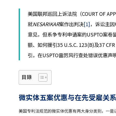
│
智
美国联邦巡回上诉法院（COURT OF APPEALS
財
權
就
NESARIKAR
案作出判决
[1]
，诉讼主因
顧
問
意见，但系争专利申请案的USPTO案
│
專
额、如何援引35 U.S.C. 123(B)及3
利
佈
引，在USPTO雷厉风行查处错误优惠
局
│
美
國
目錄
專
利
微实体五案优惠与在先受雇关
美国专利法规范的微实体优惠有两大身分类别，一是