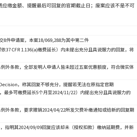
延期费应缴金额、提醒最后可回复的官期截止日；废案应该不是不可
交8件申请案，本案18/069,288为其中第二件
37 CFR 1.136(a)缴费延长）内未提出充分且具说服力的回复，将
系例外条款，全部发明人申请人皆未超过五案优惠额度，符合微实体
ion Decision，称其回复不够充分，提醒若无法在原指定官期
06/22，最多可缴费延长5个月至2024/11/22）内提出充分且具说服力的
外条款，要求撤销2024/04/22所发欠费补缴通知或给新的回复期
ision，指明其2024/09/09回复应该却未（授权扣款）缴纳延期费，并新