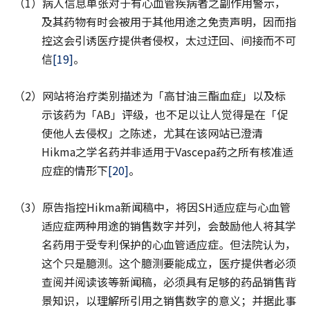
（1）病人信息单张对于有心血管疾病者之副作用警示，
及其药物有时会被用于其他用途之免责声明，因而指
控这会引诱医疗提供者侵权，太过迂回、间接而不可
信
[19]
。
（2）网站将治疗类别描述为「高甘油三酯血症」以及标
示该药为「AB」评级，也不足以让人觉得是在「促
使他人去侵权」之陈述，尤其在该网站已澄清
Hikma之学名药并非适用于Vascepa药之所有核准适
应症的情形下
[20]
。
（3）原告指控Hikma新闻稿中，将因SH适应症与心血管
适应症两种用途的销售数字并列，会鼓励他人将其学
名药用于受专利保护的心血管适应症。但法院认为，
这个只是臆测。这个臆测要能成立，医疗提供者必须
查阅并阅读该等新闻稿，必须具有足够的药品销售背
景知识，以理解所引用之销售数字的意义；并据此事