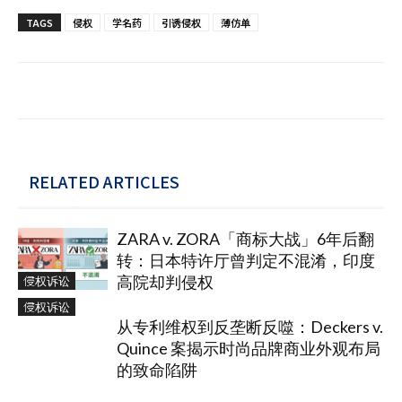
TAGS
侵权
学名药
引诱侵权
薄仿单
RELATED ARTICLES
ZARA v. ZORA「商标大战」6年后翻
转：日本特许厅曾判定不混淆，印度
侵权诉讼
高院却判侵权
侵权诉讼
从专利维权到反垄断反噬：Deckers v.
Quince 案揭示时尚品牌商业外观布局
的致命陷阱