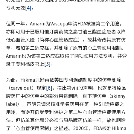
专利无效
[4]
。
但同一年，Amarin为Vascepa申请FDA核准第二个用途，
亦即可用于已服用他汀类药物之高甘油三酯血症患者以降
低心血管风险（简称心血管适应症）。故其修改其原有仿
单，增加第二适应症，并删除了原有的心血管使用限制。
Amarin也为该第二适应症取得了两项使用方法专利，并登
录于专利橘皮书上
[5]
。
为此，Hikma只好再依美国专利连结制度中的仿单删除
（carve out）规定
[6]
，提出第viii段声明，也就是将原品
牌药厂中的仿单中的部分用途删除，剩下薄仿单（skinny
label），声明只请求核准学名药用在第一种SH适应症之
用途，而避开仍受专利保护之第二种心血管适应症使用方
法。但仿单其他部分必须与原品牌药仿单一样，故也删除
了「心血管使用限制」之描述。2020年，FDA核准Hikma