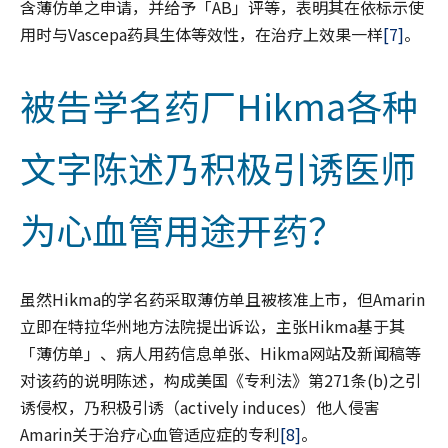
含薄仿单之申请，并给予「AB」评等，表明其在依标示使
用时与Vascepa药具生体等效性，在治疗上效果一样
[7]
。
被告学名药厂Hikma各种
文字陈述乃积极引诱医师
为心血管用途开药？
虽然Hikma的学名药采取薄仿单且被核准上市，但Amarin
立即在特拉华州地方法院提出诉讼，主张Hikma基于其
「薄仿单」、病人用药信息单张、Hikma网站及新闻稿等
对该药的说明陈述，构成美国《专利法》第271条(b)之引
诱侵权，乃积极引诱（actively induces）他人侵害
Amarin关于治疗心血管适应症的专利
[8]
。