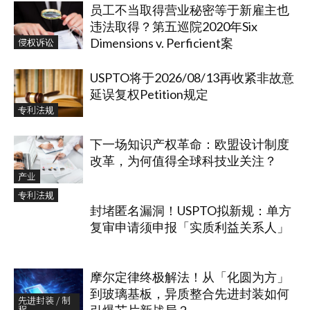
员工不当取得营业秘密等于新雇主也
违法取得？第五巡院2020年Six
侵权诉讼
Dimensions v. Perficient案
USPTO将于2026/08/13再收紧非故意
延误复权Petition规定
专利法规
下一场知识产权革命：欧盟设计制度
改革，为何值得全球科技业关注？
产业
专利法规
封堵匿名漏洞！USPTO拟新规：单方
复审申请须申报「实质利益关系人」
摩尔定律终极解法！从「化圆为方」
到玻璃基板，异质整合先进封装如何
先进封装 / 制
程