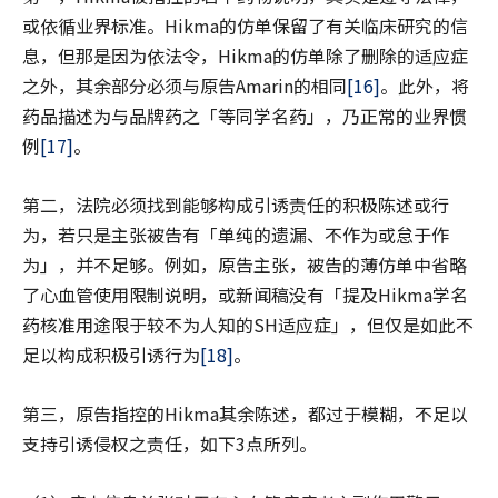
或依循业界标准。Hikma的仿单保留了有关临床研究的信
息，但那是因为依法令，Hikma的仿单除了删除的适应症
之外，其余部分必须与原告Amarin的相同
[16]
。此外，将
药品描述为与品牌药之「等同学名药」，乃正常的业界惯
例
[17]
。
第二，法院必须找到能够构成引诱责任的积极陈述或行
为，若只是主张被告有「单纯的遗漏、不作为或怠于作
为」，并不足够。例如，原告主张，被告的薄仿单中省略
了心血管使用限制说明，或新闻稿没有「提及Hikma学名
药核准用途限于较不为人知的SH适应症」，但仅是如此不
足以构成积极引诱行为
[18]
。
第三，原告指控的Hikma其余陈述，都过于模糊，不足以
支持引诱侵权之责任，如下3点所列。