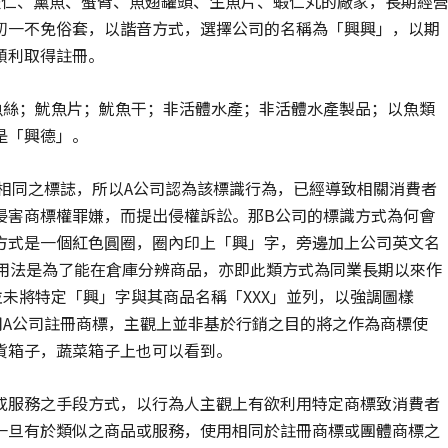
蝦仁、薰魚、蟹臂、魚翅罐頭、生魚片、蝦仁丸的廠家，長期經
初一不免俗套，以諧音方式，選擇公司的名稱為「興興」，以期
順利取得註冊。
魚絲；魷魚片；魷魚干；非活體水產；非活體水產製品；以魚類
是「興德」。
相同之標誌，所以A公司認為該標識行為，已經導致相關消費者
侵害商標權罪嫌，而提出侵權訴訟。那B公司的標識方式為何會
方式是一個紅色圓圈，圈內印上「興」字，旁邊加上公司英文名
.」，此用法是為了能在倉庫分辨商品，亦即此類方式為同業長期以來作
未將特定「興」字與其商品名稱「XXX」並列，以強調圖樣
用A公司註冊商標，主觀上並非基於行銷之目的將之作為商標使
貨箱子，蔬菜箱子上也可以看到。
或服務之手段方式，以行為人主觀上有欲利用特定商標致消費者
一旦有於類似之商品或服務，使用相同於註冊商標或團體商標之