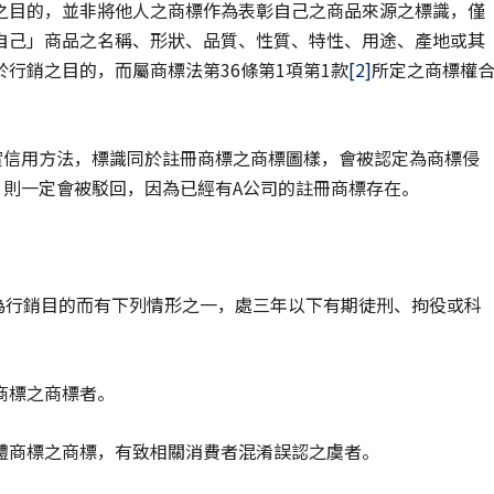
之目的，並非將他人之商標作為表彰自己之商品來源之標識，僅
自己」商品之名稱、形狀、品質、性質、特性、用途、產地或其
行銷之目的，而屬商標法第36條第1項第1款
[2]
所定之商標權
實信用方法，標識同於註冊商標之商標圖樣，會被認定為商標侵
，則一定會被駁回，因為已經有A公司的註冊商標存在。
為行銷目的而有下列情形之一，處三年以下有期徒刑、拘役或科
商標之商標者。
體商標之商標，有致相關消費者混淆誤認之虞者。