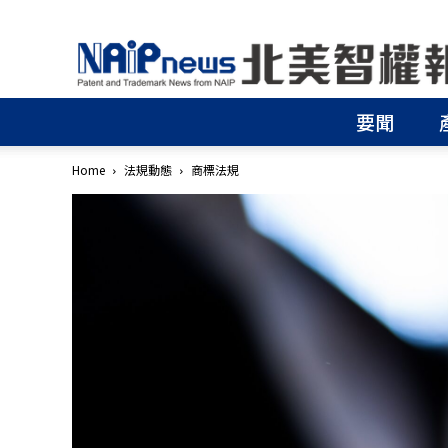
北
美
智
權
要聞
報
│
專
Home
法規動態
商標法規
利
申
請
│
商
標
申
請
│
侵
權
分
析