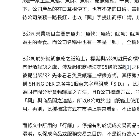
A是一家生產魚鬆、魚酥、魚脯、鮑魚罐頭、干貝、
下，公司產品的在口耳相傳下，也有不錯的口碑。當
待公司業務一路長紅，也以「興」字提出商標申請，
B公司營業項目主要是魚丸；魚乾；魚漿；魷魚；魷
為主的零食。而公司名稱中也有一字是「興」，全稱
B公司於外銷魷魚乾之紙箱上，標識與A公司註冊商標
有混淆誤認之虞，涉及觸犯商標法第95條第2款
[1]
之
被提出訴訟？先來看看魚貨紙箱上標識方式，其標識
稱 SHING DER 之各第1個英文字母組成「S.D
為同行間分辨貨物歸屬之方法，且B公司標識方式，並
「興」與商品間之連結，所以B公司於出口紙箱上使
用。再則，此種標識方式在市場上經常看到，不止魚
而條文中所謂的「行銷」，係指有利於促成交易商品
混淆，以促成商品或服務交易之目的，不是說行為人