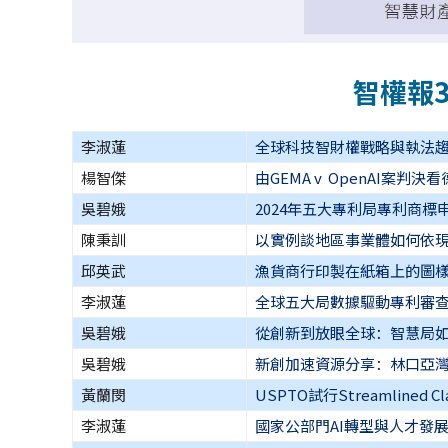
智權報
李淑蓮
全球科技智財權戰略與執法趨勢深度分
楊智傑
由GEMA v OpenAI案
吳碧娥
2024年五大專利局專利商標
陳秉訓
以實例談地區事業體如何依
邱英武
漁貨商行印製在紙箱上的圖樣
李淑蓮
全球五大局數據驅動專利審
吳碧娥
從創新到放眼全球：智慧局
吳碧娥
新創加速資源分享：林口亞灣新
黃蘭閔
USPTO試行Streamlined Cl
李淑蓮
國家公部門AI轉型與人才發