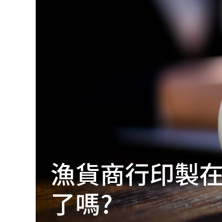
│
智
財
權
顧
問
│
專
利
佈
局
│
美
國
專
利
漁貨商行印製
了嗎?