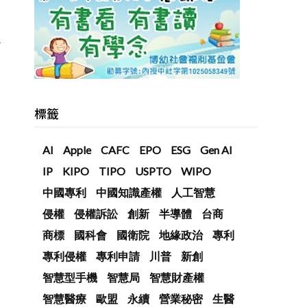
合
標籤
AI
Apple
CAFC
EPO
ESG
Gen AI
IP
KIPO
TIPO
USPTO
WIPO
中國專利
中國知識產權
人工智慧
侵權
侵權訴訟
創新
半導體
台商
商標
國科會
國衛院
地緣政治
專利
專利侵權
專利申請
川普
新創
智慧型手機
智慧局
智慧財產權
智慧醫療
歐盟
永續
營業秘密
生醫