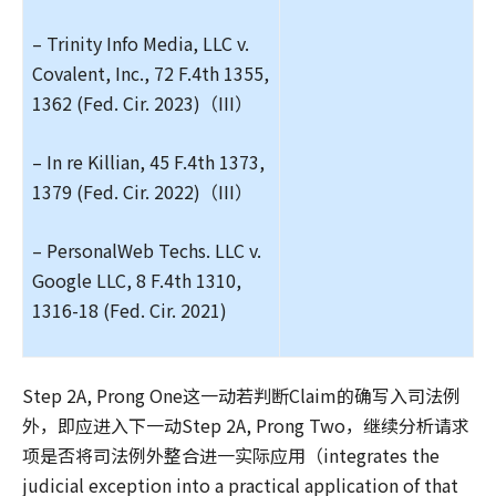
– Trinity Info Media, LLC v.
Covalent, Inc., 72 F.4th 1355,
1362 (Fed. Cir. 2023)（III）
– In re Killian, 45 F.4th 1373,
1379 (Fed. Cir. 2022)（III）
– PersonalWeb Techs. LLC v.
Google LLC, 8 F.4th 1310,
1316-18 (Fed. Cir. 2021)
Step 2A, Prong One这一动若判断Claim的确写入司法例
外，即应进入下一动Step 2A, Prong Two，继续分析请求
项是否将司法例外整合进一实际应用（integrates the
judicial exception into a practical application of that