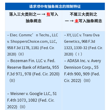
请求项中有抽象概念的限制特征
落入三大类别之一
→
有
写入
不属三大类别之
抽象概念
一
→
未
写入抽象概念
– Elec. Commc’n Techs., LLC
– XY, LLC v. Trans Ova
v. ShoppersChoice.com, LLC,
Genetics, 968 F.3d
958 F.3d 1178, 1181 (Fed. Cir.
1323, 1330-32 (Fed. Cir.
2020)（II）
2020)（Ⅰ）
– Bozeman Fin. LLC v. Fed.
– ADASA Inc. v. Avery
Reserve Bank of Atlanta, 955
Dennison Corp., 55
F.3d 971, 978 (Fed. Cir. 2020)
F.4th 900, 909 (Fed.
（II）
Cir. 2022)（III）
– Weisner v. Google LLC, 51
F.4th 1073, 1082 (Fed. Cir.
2022)（II）