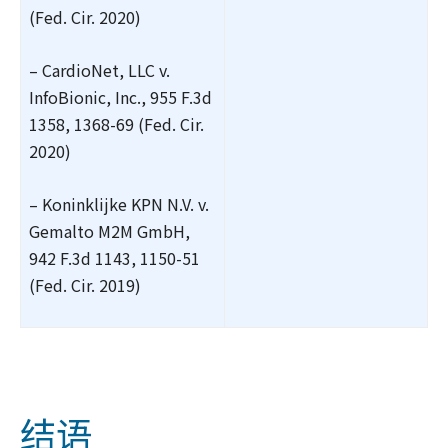
(Fed. Cir. 2020)
– CardioNet, LLC v.
InfoBionic, Inc., 955 F.3d
1358, 1368-69 (Fed. Cir.
2020)
– Koninklijke KPN N.V. v.
Gemalto M2M GmbH,
942 F.3d 1143, 1150-51
(Fed. Cir. 2019)
结语