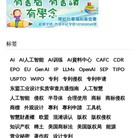
标签
AI
AI人工智能
AI训练
AI資料中心
CAFC
CDR
EPO
EU
Gen AI
IP
LLMs
OpenAI
SEP
TIPO
USPTO
WIPO
专利
专利侵权
专利申请
东盟工业设计实质审查共通指南
人工智慧
人工智能
侵权
半导体
合理使用
商标
商标侵权
商標
外观设计
專利
專利申請
工具机
智慧財產權
欧盟
混淆误认
版权
版权侵权
知识产权
稀土
美国商标法
美国版权局
能源
营业秘密
著作权
设计专利