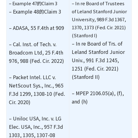
– Example 47的Claim 3
– In re Board of Trustees
– Example 48的Claim 3
of Leland Stanford Junior
University, 989 F.3d 1367,
– ADASA, 55 F.4th at 909
1370, 1373 (Fed. Cir. 2021)
(Stanford I)
– In re Board of Trs. of
– Cal. Inst. of Tech. v.
Leland Stanford Junior
Broadcom Ltd, 25 F.4th
Univ., 991 F.3d 1245,
976, 988 (Fed. Cir. 2022)
1251 (Fed. Cir. 2021)
(Stanford II)
– Packet Intel. LLC v.
NetScout Sys., Inc., 965
– MPEP 2106.05(a), (f),
F.3d 1299, 1308-10 (Fed.
and (h)
Cir. 2020)
– Uniloc USA, Inc. v. LG
Elec. USA, Inc., 957 F.3d
1303, 1305, 1307-08