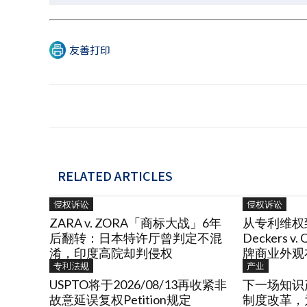
友善打印
RELATED ARTICLES
侵权诉讼
侵权诉讼
ZARA v. ZORA「商标大战」6年
从专利维权
后翻转：日本特许厅曾判定不混
Deckers 
淆，印度高院却判侵权
牌商业外观
专利法规
产业
USPTO将于2026/08/13再收紧非
下一场知识
故意延误复权Petition规定
制度改革，