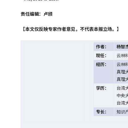
责任编辑：卢颀
【本文仅反映专家作者意见，不代表本报立场。】
作者：
杨智
现任：
云林
经历：
云林
真理
真理
学历：
台湾
中央
台湾
专长：
知识