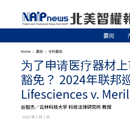
北
美
智
權
要闻
報
│
專
Home
要闻
专利要闻
利
为了申请医疗器材上
申
請
│
豁免？ 2024年联邦
商
標
Lifesciences v. Meri
申
請
│
杨智杰／云林科技大学 科技法律研究所 教授
侵
權
2025 年 2 月 1 日
分
析