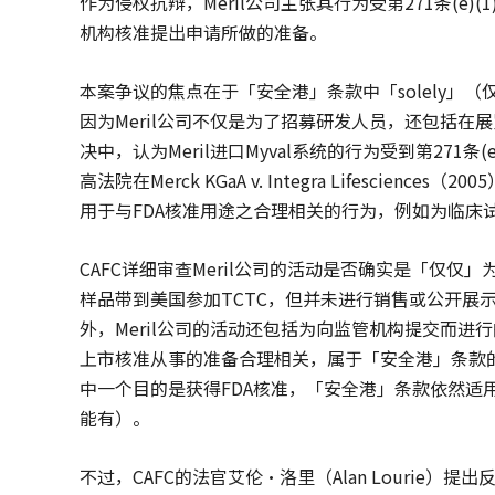
作为侵权抗辩，Meril公司主张其行为受第271条(
机构核准提出申请所做的准备。
本案争议的焦点在于「安全港」条款中「solely」
因为Meril公司不仅是为了招募研发人员，还包括
决中，认为Meril进口Myval系统的行为受到第271
高法院在Merck KGaA v. Integra Lifescie
用于与FDA核准用途之合理相关的行为，例如为临床
CAFC详细审查Meril公司的活动是否确实是「仅仅」
样品带到美国参加TCTC，但并未进行销售或公开展
外，Meril公司的活动还包括为向监管机构提交而进
上市核准从事的准备合理相关，属于「安全港」条款的
中一个目的是获得FDA核准，「安全港」条款依然适用。也
能有）。
不过，CAFC的法官艾伦·洛里（Alan Lourie）提