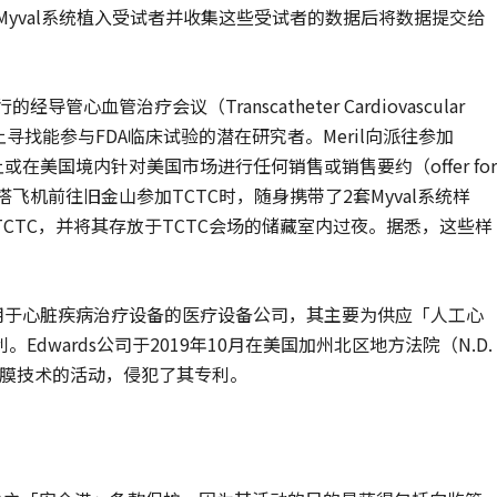
人员将Myval系统植入受试者并收集这些受试者的数据后将数据提交给
管心血管治疗会议（Transcatheter Cardiovascular
欲于在会议上寻找能参与FDA临床试验的潜在研究者。Meril向派往参加
或在美国境内针对美国市场进行任何销售或销售要约（offer for
工搭飞机前往旧金山参加TCTC时，随身携带了2套Myval系统样
CTC，并将其存放于TCTC会场的储藏室内过夜。据悉，这些样
司）是同样供应用于心脏疾病治疗设备的医疗设备公司，其主要为供应「人工心
wards公司于2019年10月在美国加州北区地方法院（N.D.
心脏瓣膜技术的活动，侵犯了其专利。