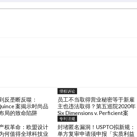
侵权诉讼
到反垄断反噬：
员工不当取得营业秘密等于新雇
v. Quince 案揭示时尚品
主也违法取得？第五巡院2020年
布局的致命陷阱
Six Dimensions v. Perficient案
专利法规
产权革命：欧盟设计
封堵匿名漏洞！USPTO拟新规：
为何值得全球科技业
单方复审申请须申报「实质利益