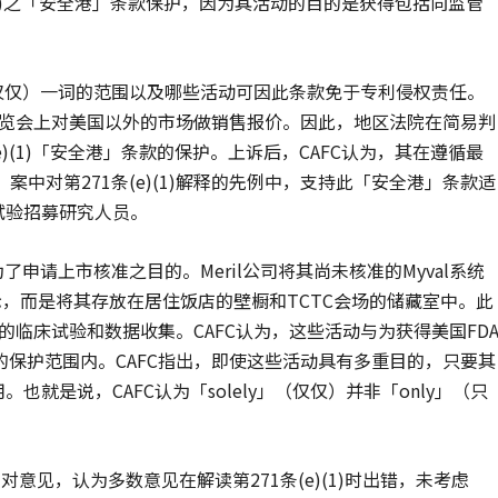
e)(1)之「安全港」条款保护，因为其活动的目的是获得包括向监管
（仅仅）一词的范围以及哪些活动可因此条款免于专利侵权责任。
在展览会上对美国以外的市场做销售报价。因此，地区法院在简易判
条(e)(1)「安全港」条款的保护。上诉后，CAFC认为，其在遵循最
nces（2005）案中对第271条(e)(1)解释的先例中，支持此「安全港」条款适
试验招募研究人员。
为了申请上市核准之目的。Meril公司将其尚未核准的Myval系统
示，而是将其存放在居住饭店的壁橱和TCTC会场的储藏室中。此
行的临床试验和数据收集。CAFC认为，这些活动与为获得美国FD
保护范围内。CAFC指出，即使这些活动具有多重目的，只要其
就是说，CAFC认为「solely」（仅仅）并非「only」（只
出反对意见，认为多数意见在解读第271条(e)(1)时出错，未考虑