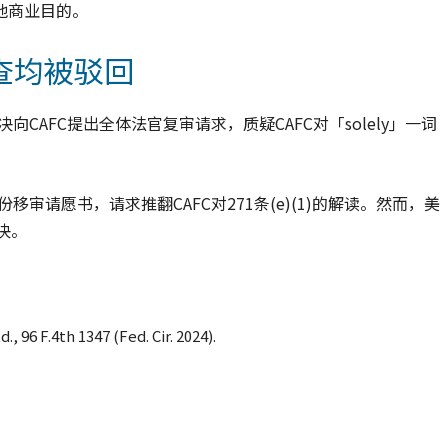
其他商业目的。
查均被驳回
决向CAFC提出全体法官复审请求，质疑CAFC对「solely」一词
份移审请愿书，请求推翻CAFC对271条(e)(1)的解读。然而，美
决。
., 96 F.4th 1347 (Fed. Cir. 2024).