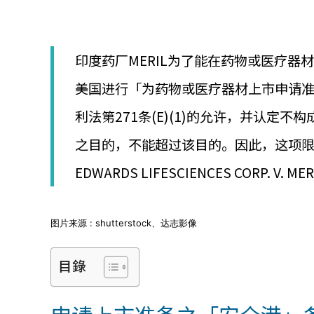
│
智
財
權
印度药厂MERIL为了能在药物或医疗
顧
問
美国进行「为药物或医疗器材上市申请准
│
專
利法第271条(E)(1)的允许，并认
利
佈
之目的，不能超过该目的。因此，这项限制
局
│
EDWARDS LIFESCIENCES CORP. V. MER
美
國
專
图片来源 : shutterstock、达志影像
利
目錄