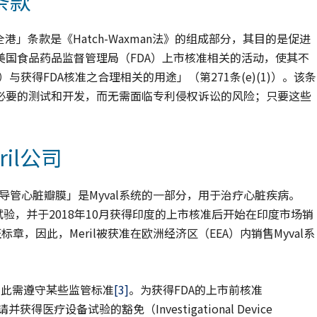
条款
定，「安全港」条款是《Hatch-Waxman法》的组成部分，其目的是促进
国食品药品监督管理局（FDA）上市核准相关的活动，使其不
r）与获得FDA核准之合理相关的用途」（第271条(e)(1)）。该条
必要的测试和开发，而无需面临专利侵权诉讼的风险；只要这些
il公司
经导管心脏瓣膜」是Myval系统的一部分，用于治疗心脏疾病。
临床试验，并于2018年10月获得印度的上市核准后开始在印度市场销
证标章，因此，Meril被获准在欧洲经济区（EEA）内销售Myval系
，因此需遵守某些监管标准
[3]
。为获得FDA的上市前核准
申请并获得医疗设备试验的豁免（Investigational Device