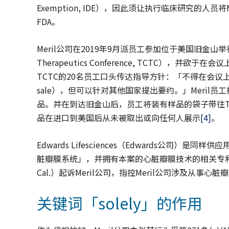
Exemption, IDE），因此须让执行临床研究的
FDA。
Meril公司在2019年9月派员工参加位于美国旧金山举行的经导
Therapeutics Conference, TCTC），并
TCTC的20名员工口头传达指导方针：「不得在会议上
sale），但可以针对其他国家提出要约。」Meril员
品。并在到达旧金山后，员工将装有样品的袋子带往T
品在进口到美国后从未被取出或向任何人展示
[4]
。
Edwards Lifesciences（Edwards公
脏瓣膜系统」，并拥有本案的心脏瓣膜技术的相关专利。Ed
Cal.）起诉Meril公司，指控Meril公司涉及从事
关键词「solely」的作用