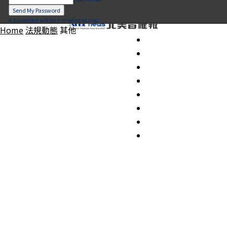
A password will be e-mailed to you.
Home
法規動態
其他
要聞
產業
創新創業
新興科技
專家觀點
法規動態
系列專題
關於我們
歷期北美智權報
加入會員/會員管理
繁
简
EN
JP