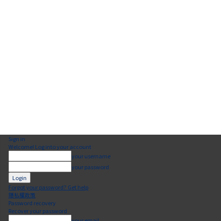
Sign in
Welcome! Log into your account
your username
your password
Forgot your password? Get help
隱私權政策
Password recovery
Recover your password
your email