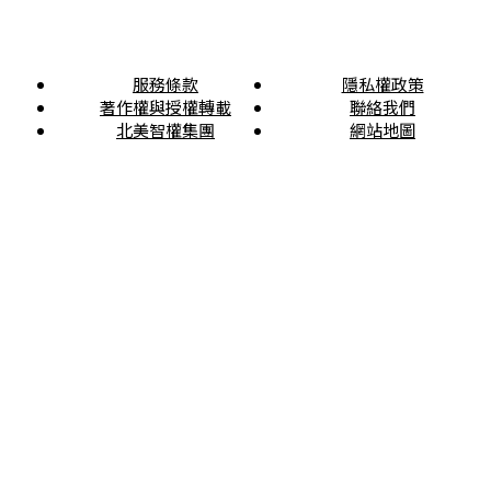
服務條款
隱私權政策
著作權與授權轉載
聯絡我們
北美智權集團
網站地圖
本電子報所登載之文章皆受著作權保護，未經本公司授權， 請勿轉載！© 北美智權股份有限
公司 & 北美聯合專利商標事務所 版權所有