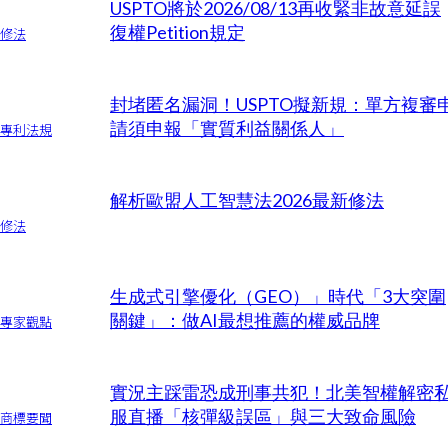
USPTO將於2026/08/13再收緊非故意延誤
復權Petition規定
修法
封堵匿名漏洞！USPTO擬新規：單方複審
請須申報「實質利益關係人」
專利法規
解析歐盟人工智慧法2026最新修法
修法
生成式引擎優化（GEO）」時代「3大突圍
關鍵」：做AI最想推薦的權威品牌
專家觀點
實況主踩雷恐成刑事共犯！北美智權解密
服直播「核彈級誤區」與三大致命風險
商標要聞