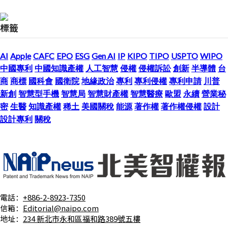
標籤
AI
Apple
CAFC
EPO
ESG
Gen AI
IP
KIPO
TIPO
USPTO
WIPO
中國專利
中國知識產權
人工智慧
侵權
侵權訴訟
創新
半導體
台
商
商標
國科會
國衛院
地緣政治
專利
專利侵權
專利申請
川普
新創
智慧型手機
智慧局
智慧財產權
智慧醫療
歐盟
永續
營業秘
密
生醫
知識產權
稀土
美國關稅
能源
著作權
著作權侵權
設計
設計專利
關稅
電話：
+886-2-8923-7350
信箱：
Editorial@naipo.com
地址：
234 新北市永和區福和路389號五樓