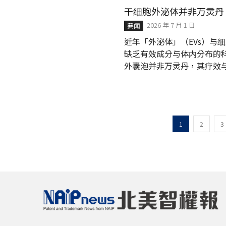
言，是值得研究的办法。 适用
干细胞外泌体并非万灵丹
2026 年 7 月 1 日
要闻
近年「外泌体」（EVs）与
缺乏有效成分与体内分布的
外囊泡并非万灵丹，其疗效
布位置」。
1
2
3