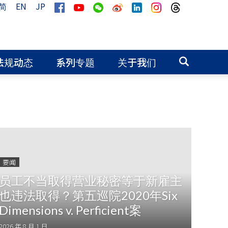
简
EN
JP
法规动态
系列专题
关于我们
要闻
员工不当取得营业秘密等于新雇主
也违法取得？第五巡院2020年Six
Dimensions v. Perficient案
2026 年 8 月 1 日