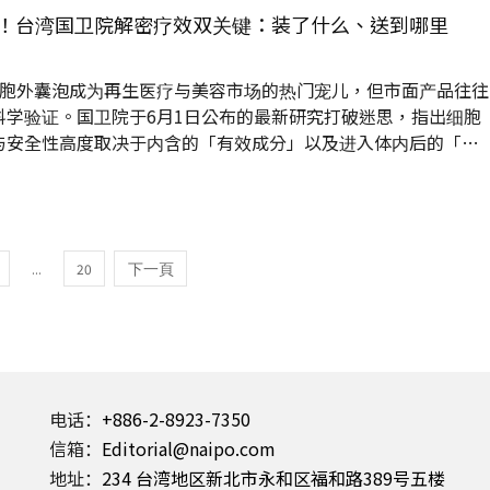
客体 须在九国相关对应案，挑出要参加ASPEC+的申请案。 所
！台湾国卫院解密疗效双关键：装了什么、送到哪里
选AMS对应案须符合下述要件 优先权主张关系：...
细胞外囊泡成为再生医疗与美容市场的热门宠儿，但市面产品往往
科学验证。国卫院于6月1日公布的最新研究打破迷思，指出细胞
与安全性高度取决于内含的「有效成分」以及进入体内后的「分
...
20
电话：
+886-2-8923-7350
信箱：
Editorial@naipo.com
地址：
234 台湾地区新北市永和区福和路389号五楼