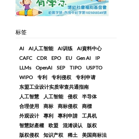
标签
AI
AI人工智能
AI训练
AI資料中心
CAFC
CDR
EPO
EU
Gen AI
IP
LLMs
OpenAI
SEP
TIPO
USPTO
WIPO
专利
专利侵权
专利申请
东盟工业设计实质审查共通指南
人工智慧
人工智能
侵权
半导体
合理使用
商标
商标侵权
商標
外观设计
專利
專利申請
工具机
智慧財產權
欧盟
混淆误认
版权
版权侵权
知识产权
稀土
美国商标法