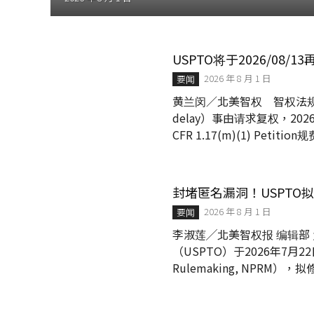
│
智
財
權
USPTO将于2026/08/
顧
問
2026 年 8 月 1 日
要闻
│
黄兰闵／北美智权 智权法规研
專
delay）事由请求复权，2
利
CFR 1.17(m)(1) Pe
佈
失后，若想以非故意延误（unint
局
只要是延误逾两年才补救，即
│
美
USPTO并将这类Petition
封堵匿名漏洞！USPT
國
專
2026 年 8 月 1 日
要闻
利
李淑莲╱北美智权报 编辑部
（USPTO）于2026年7月2
Rulemaking, NPRM）
方在提出单方复审（Ex Parte
露所有「实质利益关系人」（Real Parties