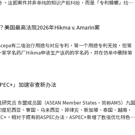
胁 。这起案件并非单纯的知识产权纠纷，而是「专利蟑螂」结合
复合式攻击 。专利蟑螂透过收购闲置专利，针对具备高现金流与
中断供应链为筹码进行极限施压，试图榨取高额和解金 。 面对
为企业建构了一套系统性的防御蓝图 ：企业应将专利视为动态管
最高法院2026年Hikma v. Amarin案
攻守兼备」的策略，包括运用PTAB专利无效程序（IPR）瓦解
Vascepa有二项治疗用途与对应专利，第一个用途专利无效，但第
家学名药厂Hikma申请生产该药的学名药，并在仿单中删除第
PEC+」加速审查新办法
员 东盟成员国（ASEAN Member States，简称AMS）九
印度尼西亚、寮国、马来西亚、菲律宾、新加坡、泰国、越南，
PEC+。相对于既有的ASPEC办法，ASPEC+新增了数项优化特色，
成初步检索审查的目标，且是真正的九国检索审查合作机制，若能
果，有可能节省相关对应案申请成本，对经营东盟市场的企业而