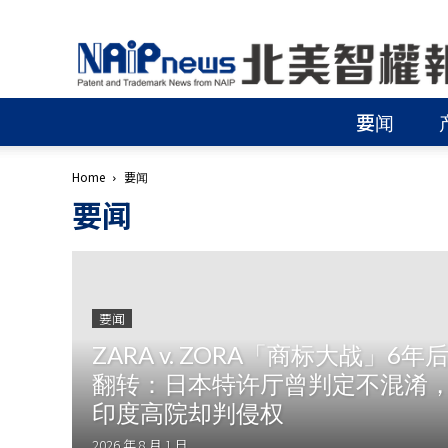
北
美
智
權
要闻
報
│
專
Home
要闻
利
要闻
申
請
│
商
標
申
要闻
請
ZARA v. ZORA「商标大战」6年
│
侵
翻转：日本特许厅曾判定不混淆
權
印度高院却判侵权
分
析
2026 年 8 月 1 日