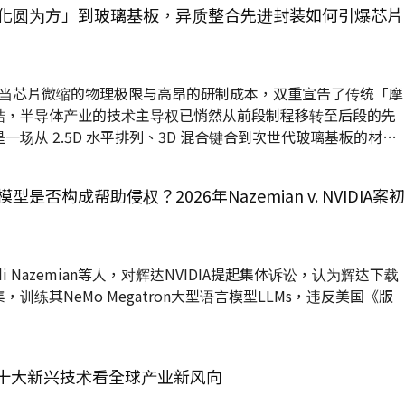
止重复审查（Estoppel）条款，并...
化圆为方」到玻璃基板，异质整合先进封装如何引爆芯片
 当芯片微缩的物理极限与高昂的研制成本，双重宣告了传统「摩
结，半导体产业的技术主导权已悄然从前段制程移转至后段的先
场从 2.5D 水平排列、3D 混合键合到次世代玻璃基板的材料
新定义半导体产业链价值分配的商业重塑。面对 NVIDIA 等科
球高阶封装产能在供需失衡的「黄金周期」里陷入前所未有的产
否构成帮助侵权？2026年Nazemian v. NVIDIA案初
治下的专利地壳变动、共封装光学（CPO）的跨领域整合，以及
的台湾本土供应链红利，正共同交织出一个跨越材料、设备、智
 Nazemian等人，对辉达NVIDIA提起集体诉讼，认为辉达下载
训练其NeMo Megatron大型语言模型LLMs，违反美国《版
F十大新兴技术看全球产业新风向