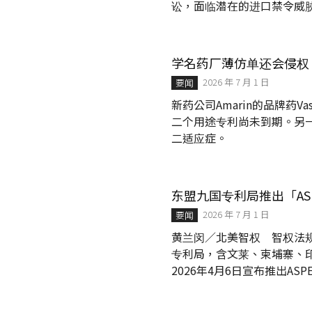
讼，面临潜在的进口禁令威
政治游说与产业竞争的典型
高市场占有率的科技巨擘，以
日益猖獗的专利勒索，此案
学名药厂薄仿单还会侵权？美国
理的「无形资产」，并采取「
2026 年 7 月 1 日
要闻
原告诉讼基础 ...
新药公司Amarin的品牌药
二个用途专利尚未到期。另一
二适应症。
东盟九国专利局推出「AS
2026 年 7 月 1 日
要闻
黄兰闵／北美智权 智权法规研究
专利局，含文莱、柬埔寨、
2026年4月6日宣布推出AS
例如明示有10~14个月完
由此产生一致的检索审查结