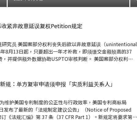
13再收紧非故意延误复权Petition规定
究员 美国案部分权利丧失后欲以非故意延误（unintentional
026年8月13日起，只要超出一年才补救，即须缴交金额较高的37
tition规费，并提供额外数据协助USPTO审核判断。 美国案部分权利丧
entional delay）事由请求复权，依USPTO 2020年公告，
须提供额外数据；2024年发布2025年度规费调整方案时，
应缴的37 CFR 1.17(m)规费分为三类，延误逾两年补救者，开始...
O拟新规：单方复审申请须申报「实质利益关系人」
 为维护美国专利制度的公正性与行政效率，美国专利商标局
2日发布了最新的「法规制定建议公告」（Notice of Proposed
，拟修订《法规汇编》第 37 条（37 CFR Part 1）。新规定将要求第
 Reexamination）申请时，必须向 USPTO 提交声明，主动揭
 in Interest, RPI）。 此项改革旨在防范专利挑战