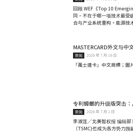
回顾 WEF《Top 10 Emer
同，不在于哪一项技术最受
合与产业系统重构。能源技
技不再只是研发新药，而是
始理解并模拟真实世界；资
心基础建设。对企业而言，
MASTERCARD外文与
定义未来市场」，以及如何
2026 年 7 月 16 日
要闻
「萬士達卡」中文商標；圖
专利蟑螂的升级版突击：
2026 年 7 月 1 日
要闻
李淑莲╱北美智权报 编辑部
（TSMC)也成为各方势力觊