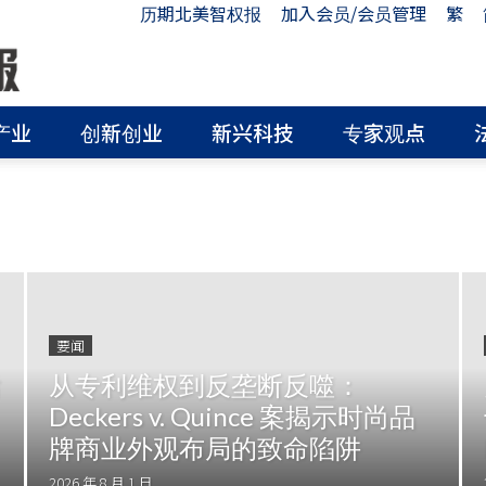
历期北美智权报
加入会员/会员管理
繁
产业
创新创业
新兴科技
专家观点
要闻
后
从专利维权到反垄断反噬：
，
Deckers v. Quince 案揭示时尚品
牌商业外观布局的致命陷阱
2026 年 8 月 1 日