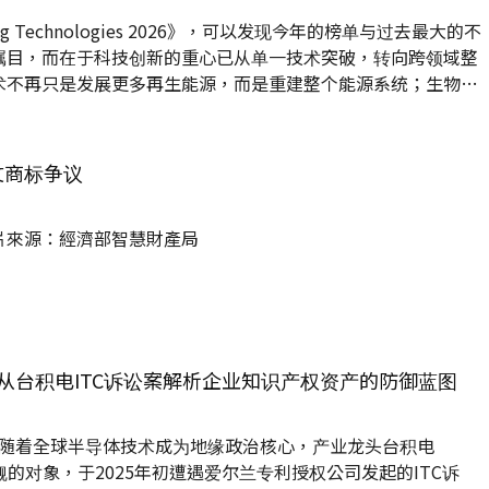
ging Technologies 2026》，可以发现今年的榜单与过去最大的不
瞩目，而在于科技创新的重心已从单一技术突破，转向跨领域整
术不再只是发展更多再生能源，而是重建整个能源系统；生物科
逐渐成为下一代制造平台；人工智能不再只会生成内容，而是开
安则从保护数字系统，进一步演变为支撑量子时代数字信任的核
现在要思考的已不只是哪项技术最热门，而是「哪些技术将重新
中文商标争议
提前布局才能掌握下一波产业变革的先机。
片來源：經濟部智慧財產局
从台积电ITC诉讼案解析企业知识产权资产的防御蓝图
 随着全球半导体技术成为地缘政治核心，产业龙头台积电
觎的对象，于2025年初遭遇爱尔兰专利授权公司发起的ITC诉