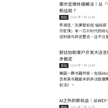
者利用「匿名漏洞」规避法定的禁
摩尔定律终极解法！从「
新战局？
2026 年 7 月 16 日
要闻
李淑莲╱北美智权报 编辑部
尔定律」单一芯片时代的终
进封装与异质整合。这不仅是一
与结构革命，更是一次全面重
巨头对产能的强力争夺，全
辉达协助客户开发大语言模型是
能焦虑。与此同时，地缘政
步裁定
台积电资本支出激增所带动
财权与地缘政...
2026 年 7 月 16 日
要闻
美国一群书籍作家，包括Abdi
含有其书籍复本的非法数据集，
权法》。
AI之外的新机会：从WE
2026 年 7 月 16 日
要闻