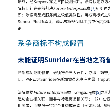
最终，经
Staywell
案之三阶段测试后，法院认定双方
院特此补充先前判决
Future Enterprises
案
[7]
所引述之欧
即：涉讼商品或服务间之较低类似性，可被商标间之较高
Sunrise Plus所承认，商品或服务间具中度或
论。
系争商标不构成假冒
未能证明Sunrider在当地之商
若想成功证明假冒，必须符合三大要件，亦即「商誉」、「虚
此，PAR认定Sunrider在新加坡虽未享有声誉（reput
法院依据
Future Enterprises
案与
Singsung
案
[9]
之见
是与企业相关联，而非与特定商品相关联；（2）在假冒情况下
相关者，而非限于特定企业构成要素〔例如标识、徽标（