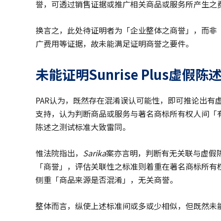
誉，可透过销售证据或推广相关商品或服务所产生之
换言之，此处待证明者为「企业整体之商誉」，而非「特
广费用等证据，故未能满足证明商誉之要件。
未能证明Sunrise Plus虚假陈
PAR认为，既然存在混淆误认可能性，即可推论出有虚假
支持，认为判断商品或服务与著名商标所有权人间「有所
陈述之测试标准大致雷同。
惟法院指出，
Sarika
案亦言明，判断有无关联与虚假
「商誉」，评估关联性之标准则着重在著名商标所有权人
侧重「商品来源是否混淆」，无关商誉。
整体而言，纵使上述标准间或多或少相似，但既然未能证