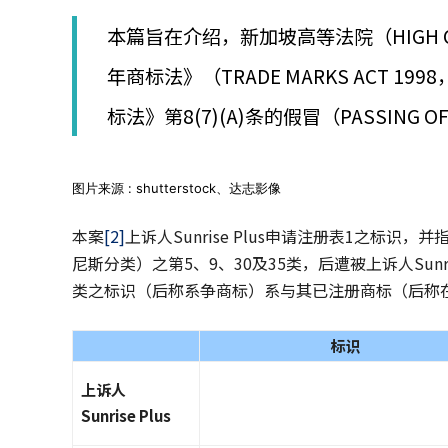
│
智
本篇旨在介绍，新加坡高等法院（HIGH C
財
權
年商标法》（TRADE MARKS ACT 1
顧
标法》第8(7)(A)条的假冒（PASSING
問
│
專
利
图片来源 : shutterstock、达志影像
佈
局
本案
[2]
上诉人Sunrise Plus申请注册表1之标识，并指
│
美
尼斯分类）之第5、9、30及35类，后遭被上诉人Sunrid
國
类之标识（后称系争商标）系与其已注册商标（后称
專
利
标识
上诉人
Sunrise Plus