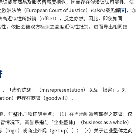
标识或其商品及服务皆高度相似，因而存在混淆误认可能性。法
洲法院（European Court of Justice）
Kaisha
案见解
[8]
，亦
近似性所抵销（offset），反之亦然。因此，即使如同
低度类似性，依旧会被双方标识之高度近似性抵销，进而导出相同结
誉
假陈述」（misrepresentation）以及「损害」。对
ation）但存在商誉（goodwill）。
解，汇整出几项证明重点：（1）在当地制造所赢得之商誉，仅
，商誉系指与「企业整体」（business as a whole）
logo）或商业外观（get-up）〕；（3）关于企业整体之商