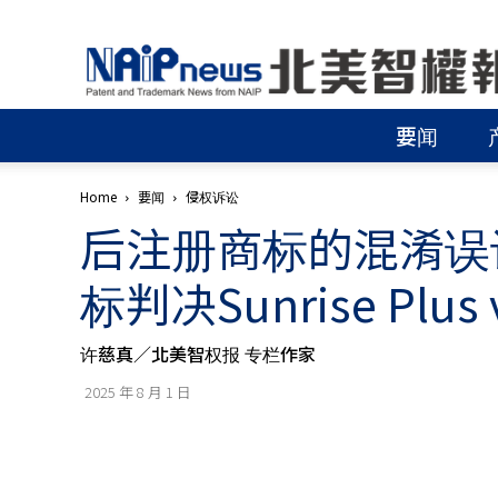
北
美
智
權
要闻
報
│
專
Home
要闻
侵权诉讼
利
后注册商标的混淆误
申
請
│
标判决Sunrise Plus v
商
標
申
许慈真／北美智权报 专栏作家
請
│
2025 年 8 月 1 日
侵
權
分
析