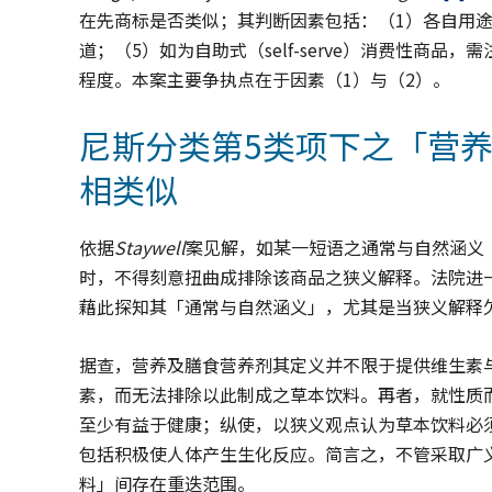
在先商标是否类似；其判断因素包括：（1）各自用途
道；（5）如为自助式（self-serve）消费性商
程度。本案主要争执点在于因素（1）与（2）。
尼斯分类第5类项下之「营
相类似
依据
Staywell
案见解，如某一短语之通常与自然涵义（ordin
时，不得刻意扭曲成排除该商品之狭义解释。法院进
藉此探知其「通常与自然涵义」，尤其是当狭义解释
据查，营养及膳食营养剂其定义并不限于提供维生素
素，而无法排除以此制成之草本饮料。再者，就性质
至少有益于健康；纵使，以狭义观点认为草本饮料必
包括积极使人体产生生化反应。简言之，不管采取广
料」间存在重迭范围。