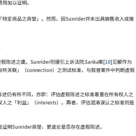
费用加以证明。
定商品之商誉」。然而，因Sunrider并未出具销售收入或推
述
陈述之虞。Sunrider则援引上诉法院
Sarika
案
[10]
见解作为
关联」（connection）之测试标准，与假冒案件中判断虚假
陈述仍有所不同，亦即：评估虚假陈述之标准着重在所有权人之
之「利益」（interests）。再者，评估混淆误认之标准则是
明Sunrider商誉，更遑论是否存在虚假陈述。