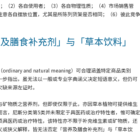
；（2）各自使用者；（3）各自物理性质；（4）市场销售管
品，需注意各自摆放位置，尤其是所陈列货架是否相同；（6）彼此竞
养及膳食补充剂」与「草本饮料」
ary and natural meaning）可合理涵盖特定商品类别
一步指出，虽无法以一般或专业字典涵义决定短语意义，但仍可
欠缺来源左证时。
与矿物质之营养剂，但即使仅限于此，亦因草本植物可提供维生
而言，尼斯分类第5类并未限定于具医药或治疗特性者，惟可确
须具医药或治疗特性，该特性亦不限于补充维生素或矿物质，还
义或狭义解释，皆无法否定「营养及膳食补充剂」与「草本饮