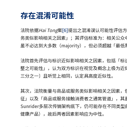
存在混淆可能性
法院依据
Hai Tong
案
[6]
提出之混淆误认可能性评估方
务类似影响相关之因素」；其评估标准为：相关公众中有相当人数
虽不必达到大多数（majority），但必须超越「最低限度
法院首先评估与标识近似影响相关之因素，包括「标
整之可能性」，认为双方标识在视觉及概念上极为近似〔系争商
三分之一〕且听觉上相同，认定具高度近似性。
其次，法院衡量与商品或服务类似影响相关之因素，
征」以及「商品或服务接触消费者之通常管道」，其虽认
Sunrider多层次传销架构底下，仍可能存在不同
健康产品），故后两者因素影响应为中性。