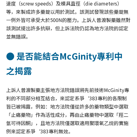
速度（screw speeds）及模具直徑（die diameters）
等，來製成許多藥錠以用於測試。該測試發現該些藥錠無
一例外皆可承受大於500N的壓力。上訴人普渡製藥雖然對
該測試提出許多抗辯，但上訴法院仍認為地方法院的認定
並無錯誤。
● 是否能結合McGinity專利中
之揭露
上訴人普渡製藥主張地方法院錯誤將先前技術McGinity專
利的不同部分相互結合，來認定系爭‘383專利的各限制
皆已被揭露，例如：地方法院僅從許多的藥物類型中選取
「止痛藥物」作為活性成分，再由止痛藥物中選取「羥二
氫可待因酮」，且地方法院僅選取適用聚環氧乙烷的實施
例來認定系爭‘383專利無效。