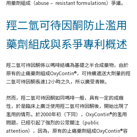
用藥劑組成（abuse – resistant formulations）爭議。
羥二氫可待因酮防止濫用
藥劑組成與系爭專利概述
羥二氫可待因酮係以嗎啡結構為基礎之半合成藥物，由於
原有的止痛藥劑組成OxyContin®，可持續遞送大劑量的羥
二氫可待因酮長達12小時之久，所以廣受青睞。
然而，羥二氫可待因酮如同嗎啡一般，具有一定的成癮
性，於是臨床上廣泛使用羥二氫可待因酮後，開始出現了
濫用的情形。於2000年初（下同），OxyContin®的濫用
問題，已經引起了強烈的公眾關注（public
attention），因為，原有的止痛藥劑組成OxyContin®容