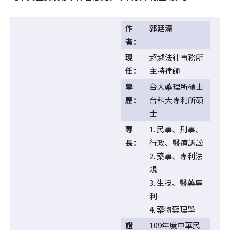
作
郭廷濠
者：
現
超越法律事務所
任：
主持律師
學
台大藥理所碩士
歷：
台科大專利所碩
士
專
1. 民事、刑事、
長：
行政、醫療訴訟
2. 藥事、專利法
規
3. 生技、醫藥專
利
4. 藥物藥理學
證
109年度中華民