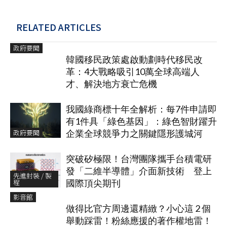
RELATED ARTICLES
政府要聞
韓國移民政策處啟動劃時代移民改
革：4大戰略吸引10萬全球高端人
才、解決地方衰亡危機
我國綠商標十年全解析：每7件申請即
有1件具「綠色基因」：綠色智財躍升
政府要聞
企業全球競爭力之關鍵隱形護城河
突破矽極限！台灣團隊攜手台積電研
發「二維半導體」介面新技術 登上
先進封裝 / 製
程
國際頂尖期刊
影音館
做得比官方周邊還精緻？小心這 2 個
舉動踩雷！粉絲應援的著作權地雷！