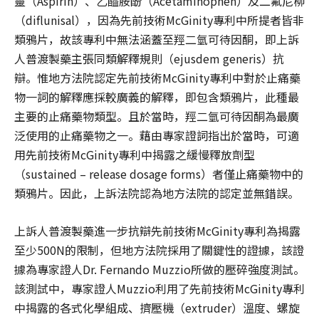
靈（Aspirin）、乙醯胺酚（Acetaminophen）及二氟尼柳
（diflunisal），因為先前技術McGinity專利中所提者皆非
類鴉片，故該專利中無法涵蓋至羥二氫可待因酮，即上訴
人普渡製藥主張同類解釋規則（ejusdem generis）抗
辯。惟地方法院認定先前技術McGinity專利中對於止痛藥
物一詞的解釋應採較廣義的解釋，即包含類鴉片，此種最
主要的止痛藥物類型。且於當時，羥二氫可待因酮為最廣
泛使用的止痛藥物之一。藉由專家證詞指出於當時，可適
用先前技術McGinity專利中揭露之緩慢釋放劑型
（sustained – release dosage forms）者僅止痛藥物中的
類鴉片。因此，上訴法院認為地方法院的認定並無錯誤。
上訴人普渡製藥進一步抗辯先前技術McGinity專利為揭露
至少500N的限制，但地方法院採用了關鍵性的證據，該證
據為專家證人Dr. Fernando Muzzio所做的壓碎強度測試。
該測試中，專家證人Muzzio利用了先前技術McGinity專利
中揭露的各式化學組成、擠壓機（extruder）溫度、螺旋