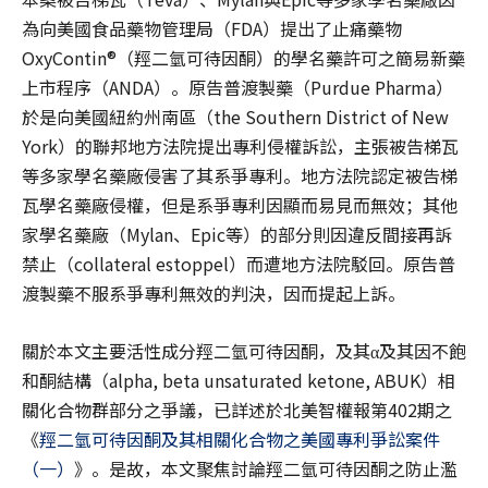
為向美國食品藥物管理局（FDA）提出了止痛藥物
OxyContin®（羥二氫可待因酮）的學名藥許可之簡易新藥
上市程序（ANDA）。原告普渡製藥（Purdue Pharma）
於是向美國紐約州南區（the Southern District of New
York）的聯邦地方法院提出專利侵權訴訟，主張被告梯瓦
等多家學名藥廠侵害了其系爭專利。地方法院認定被告梯
瓦學名藥廠侵權，但是系爭專利因顯而易見而無效；其他
家學名藥廠（Mylan、Epic等）的部分則因違反間接再訴
禁止（collateral estoppel）而遭地方法院駁回。原告普
渡製藥不服系爭專利無效的判決，因而提起上訴。
關於本文主要活性成分羥二氫可待因酮，及其α及其因不飽
和酮結構（alpha, beta unsaturated ketone, ABUK）相
關化合物群部分之爭議，已詳述於北美智權報第402期之
《
羥二氫可待因酮及其相關化合物之美國專利爭訟案件
（一）
》。是故，本文聚焦討論羥二氫可待因酮之防止濫