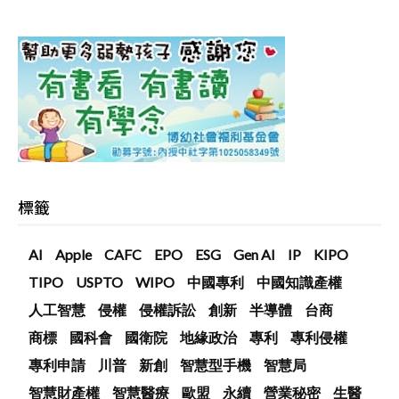
標籤
AI
Apple
CAFC
EPO
ESG
Gen AI
IP
KIPO
TIPO
USPTO
WIPO
中國專利
中國知識產權
人工智慧
侵權
侵權訴訟
創新
半導體
台商
商標
國科會
國衛院
地緣政治
專利
專利侵權
專利申請
川普
新創
智慧型手機
智慧局
智慧財產權
智慧醫療
歐盟
永續
營業秘密
生醫