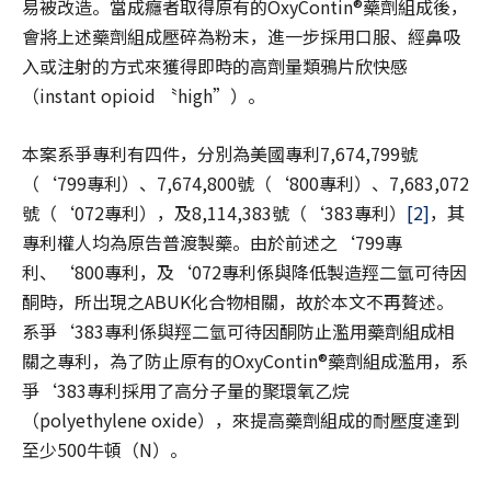
易被改造。當成癮者取得原有的OxyContin®藥劑組成後，
會將上述藥劑組成壓碎為粉末，進一步採用口服、經鼻吸
入或注射的方式來獲得即時的高劑量類鴉片欣快感
（instant opioid 〝high”）。
本案系爭專利有四件，分別為美國專利7,674,799號
（‘799專利）、7,674,800號（‘800專利）、7,683,072
號（‘072專利），及8,114,383號（‘383專利）
[2]
，其
專利權人均為原告普渡製藥。由於前述之‘799專
利、‘800專利，及‘072專利係與降低製造羥二氫可待因
酮時，所出現之ABUK化合物相關，故於本文不再贅述。
系爭‘383專利係與羥二氫可待因酮防止濫用藥劑組成相
關之專利，為了防止原有的OxyContin®藥劑組成濫用，系
爭‘383專利採用了高分子量的聚環氧乙烷
（polyethylene oxide），來提高藥劑組成的耐壓度達到
至少500牛頓（N）。