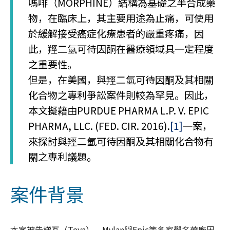
嗎啡（MORPHINE）結構為基礎之半合成藥
物，在臨床上，其主要用途為止痛，可使用
於緩解接受癌症化療患者的嚴重疼痛，因
此，羥二氫可待因酮在醫療領域具一定程度
之重要性。
但是，在美國，與羥二氫可待因酮及其相關
化合物之專利爭訟案件則較為罕見。因此，
本文擬藉由PURDUE PHARMA L.P. V. EPIC
PHARMA, LLC. (FED. CIR. 2016).
[1]
一案，
來探討與羥二氫可待因酮及其相關化合物有
關之專利議題。
案件背景
本案被告梯瓦（Teva）、Mylan與Epic等多家學名藥廠因