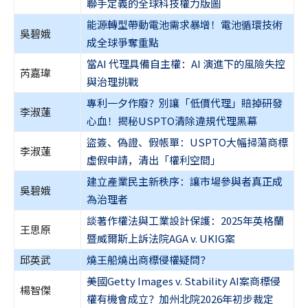
聯手定義的全球科技權力版圖
能源轉型帶動電池需求暴增！電池循環技術
吳碧娥
成全球爭奪重點
當AI 代理具備自主權：AI 演進下的風險失控
芮嘉瑋
與治理挑戰
專利一夕作廢？別讓「低價代理」賠掉研發
李淑蓮
心血！揭秘USPTO清除違規代理黑幕
盜簽、偽證、假帳單：USPTO大幅掃蕩商標
李淑蓮
虛假申請，清出「權利空間」
建立產業民主新秩序：讓市場參與者真正成
吳碧娥
為治理者
談著作權法與工業設計保護：2025年英格蘭
王思原
暨威爾斯上訴法院AGA v. UKIG案
邱英武
燒王船燒出商標侵權疑問？
美國Getty Images v. Stability AI案商標侵
楊智傑
權有機會成立？加州北院2026年初步裁定