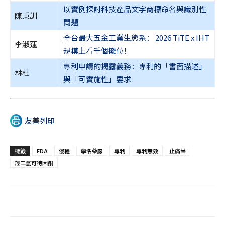
以實例探討科技產品文字商標命名與識別性
陳秉訓
問題
全台最大五金工業生態系： 2026 TiTE x IHT
李淑蓮
規模上看千個攤位！
專利申請的揭露義務：專利的「書面描述」
林杜
與「可實施性」要求
友善列印
標籤
FDA
侵權
學名藥廠
專利
專利無效
止痛藥
羥二氫可待因酮