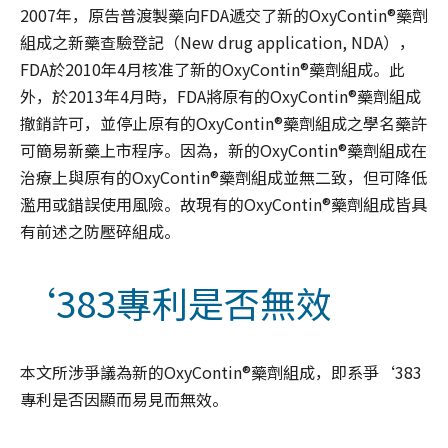
2007年，原告普渡製藥向FDA遞交了新的OxyContin®藥劑
組成之新藥查驗登記（New drug application, NDA），
FDA於2010年4月核准了新的OxyContin®藥劑組成。此
外，於2013年4月時，FDA將原有的OxyContin®藥劑組成
撤銷許可，並停止原有的OxyContin®藥劑組成之學名藥許
可簡易新藥上市程序。因為，新的OxyContin®藥劑組成在
治療上與原有的OxyContin®藥劑組成並無二致，但可降低
濫用或錯誤使用風險。故現有的OxyContin®藥劑組成皆具
有前述之防壓碎組成。
‘383專利是否無效
本文所涉爭議為新的OxyContin®藥劑組成，即系爭‘383
專利是否因顯而易見而無效。