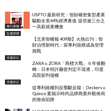
USPTO 最新研究：智財權密集型產業
驅動全美44%經濟產值 提供逾三分之
專利要聞
一高薪就業機會
智權要聞
【北美智權報 409期】火熱出刊：智
財治理新時代：當專利規模成為管理
挑戰
侵權訴訟
ZARA v. ZORA「商標大戰」６年後翻
轉：日本特許廳曾判定不混淆，印度
高院卻判侵權
侵權訴訟
從專利維權到反壟斷反噬：Deckers v.
Quince 案揭示時尚品牌商業外觀佈局
的致命陷阱