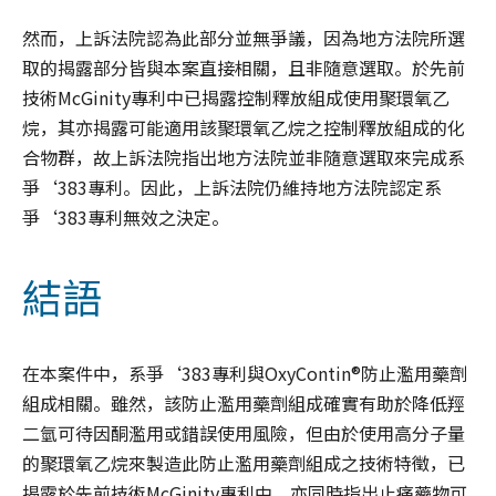
然而，上訴法院認為此部分並無爭議，因為地方法院所選
取的揭露部分皆與本案直接相關，且非隨意選取。於先前
技術McGinity專利中已揭露控制釋放組成使用聚環氧乙
烷，其亦揭露可能適用該聚環氧乙烷之控制釋放組成的化
合物群，故上訴法院指出地方法院並非隨意選取來完成系
爭‘383專利。因此，上訴法院仍維持地方法院認定系
爭‘383專利無效之決定。
結語
在本案件中，系爭‘383專利與OxyContin®防止濫用藥劑
組成相關。雖然，該防止濫用藥劑組成確實有助於降低羥
二氫可待因酮濫用或錯誤使用風險，但由於使用高分子量
的聚環氧乙烷來製造此防止濫用藥劑組成之技術特徵，已
揭露於先前技術McGinity專利中，亦同時指出止痛藥物可