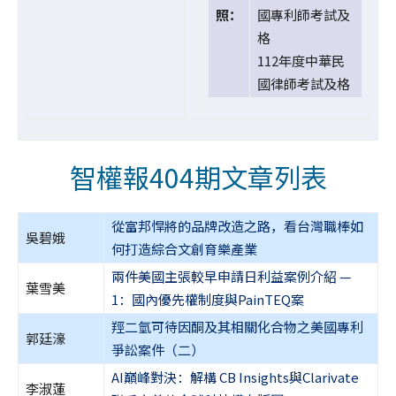
照：
國專利師考試及
格
112年度中華民
國律師考試及格
智權報404期文章列表
從富邦悍將的品牌改造之路，看台灣職棒如
吳碧娥
何打造綜合文創育樂產業
兩件美國主張較早申請日利益案例介紹 —
葉雪美
1：國內優先權制度與PainTEQ案
羥二氫可待因酮及其相關化合物之美國專利
郭廷濠
爭訟案件（二）
AI巔峰對決：解構 CB Insights與Clarivate
李淑蓮