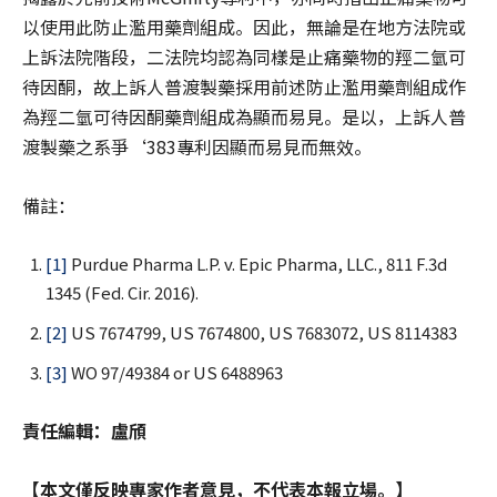
以使用此防止濫用藥劑組成。因此，無論是在地方法院或
上訴法院階段，二法院均認為同樣是止痛藥物的羥二氫可
待因酮，故上訴人普渡製藥採用前述防止濫用藥劑組成作
為羥二氫可待因酮藥劑組成為顯而易見。是以，上訴人普
渡製藥之系爭‘383專利因顯而易見而無效。
備註：
[1]
Purdue Pharma L.P. v. Epic Pharma, LLC., 811 F.3d
1345 (Fed. Cir. 2016).
[2]
US 7674799, US 7674800, US 7683072, US 8114383
[3]
WO 97/49384 or US 6488963
責任編輯：盧頎
【本文僅反映專家作者意見，不代表本報立場。】