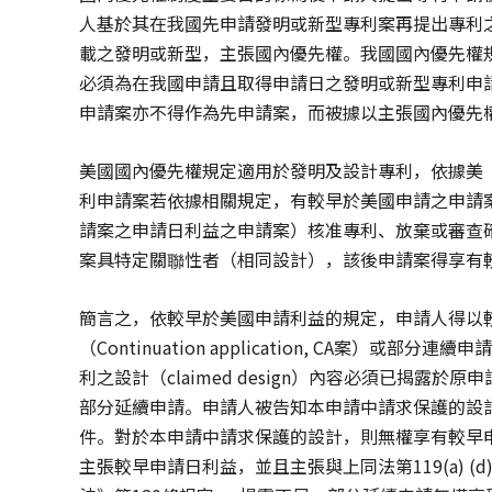
人基於其在我國先申請發明或新型專利案再提出專利
載之發明或新型，主張國內優先權。我國國內優先權
必須為在我國申請且取得申請日之發明或新型專利申
申請案亦不得作為先申請案，而被據以主張國內優先
美國國內優先權規定適用於發明及設計專利，依據美《
利申請案若依據相關規定，有較早於美國申請之申請
請案之申請日利益之申請案）核准專利、放棄或審查
案具特定關聯性者（相同設計），該後申請案得享有
簡言之，依較早於美國申請利益的規定，申請人得以
（Continuation application, CA案）或部分連續
利之設計（claimed design）內容必須已揭露
部分延續申請。申請人被告知本申請中請求保護的設
件。對於本申請中請求保護的設計，則無權享有較早申
主張較早申請日利益，並且主張與上同法第119(a)