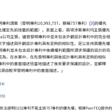
請案（發明專利10,993,757，簡稱757專利）
[3]
的優先
此確定先前技藝的範圍）。表面上看，兩項涉案專利均主張優先
ia公司主張，儘管發明專利中並未包含外觀設計專利中的完全相
文字描述與外觀設計專利具有足夠的相似性，足以支持其優先權
發明專利並未包含設計專利中後續權利範圍所請求保護的設計的完
認為，在本案中，在先發明專利與後設計專利具有足夠的相似
專利中的書面描述恰當地描述了後來要求保護的設計，並解釋
專利源自較早發明專利中的書面描述。」
[4]
對
[5]
未依法證明D232專利不能主張757專利的優先權。根據PainTEQ提供的