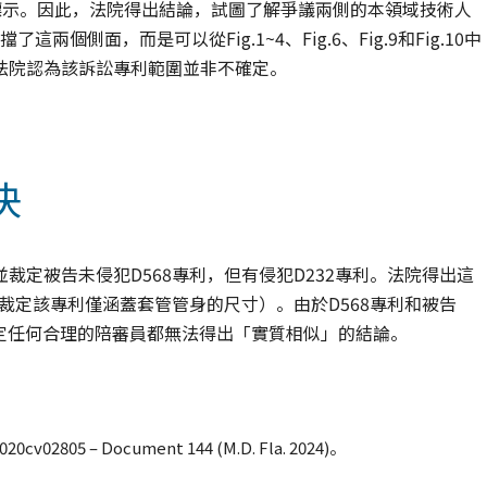
以虛線標示。因此，法院得出結論，試圖了解爭議兩側的本領域技術人
這兩個側面，而是可以從Fig.1~4、Fig.6、Fig.9和Fig.10中
法院認為該訴訟專利範圍並非不確定。
決
定被告未侵犯D568專利，但有侵犯D232專利。法院得出這
裁定該專利僅涵蓋套管管身的尺寸）。由於D568專利和被告
裁定任何合理的陪審員都無法得出「實質相似」的結論。
020cv02805 – Document 144 (M.D. Fla. 2024)。