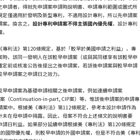
之申請者，得就先申請案申請時說明書、申請專利範圍或圖式所
規定僅適用於發明及新型專利，不適用設計專利，所以先申請案
請案。換言之，
設計專利申請案不得主張國內優先權
，設計專利
權。
專利法》第120條規定，基於「較早於美國申請之利益」，專
案時，該同一發明人在該較早申請案（或與其同樣享有該較早申
確定前或核准公告後提出之後申請案，若該後申請案與較早申請
較早申請案之申請日之效力。
較早申請案為基礎申請相關之後申請案，例如連續申請案
申請案（Continuation-in-part, CIP案）等，惟該後申請案的申請專
於原申請案中。根據美《專利法》第112條規定，參考本設計申請作為
計未在母申請中揭露。因此，母案不符合上述條文的說明書要
請日利益。如果部分延續申請根據美《專利法》第120條規定
 (d)的國際優先權，則較早申請的外國申請案，但是不符合美《專