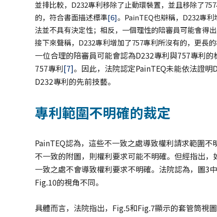
並排比較，D232專利移除了止動環裝置，並且移除了7
的，符合書面描述標準
[6]
。PainTEQ也辯稱，D23
法並不具有決定性；相反，一個理性的陪審員可能會得出結論
接下來聲稱，D232專利增加了757專利所沒有的，更
一位合理的陪審員可能會認為D232專利與757專利的
757專利
[7]
。因此，法院認定PainTEQ未能依法證明
D232專利的先前技藝。
專利範圍不明確的裁定
PainTEQ認為，這些不一致之處導致權利請求範
不一致的附圖，則權利要求可能不明確。但經指出，
一致之處不會導致權利要求不明確。法院認為，圖3中，Fig.5
Fig.10的視角不同。
具體而言，法院指出，Fig.5和Fig.7顯示的套管筒