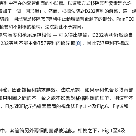
57專利中存在的套管側面的小凹槽。以這種方式移除某些要素是允許
2專利增加了一個「圓形環」。然而，根據法院對D232專利的解讀，這一
，圓形環是移除757專利中止動環裝置後剩下的部分。PainTEQ
長的槍管和不對稱的槍柄。法院對此不予認同。
槍管長度和槍尾足夠相似 — 可以得出結論，D232專利仍然源自
D232專利不能主張757專利的優先權
[8]
。因此757專利不構成
圍不明確，因此該權利請求無效。法院承認，如果專利包含多張內部
如果附圖之間的不一致之處不影響對整幅附圖的理解，則這些不
和Fig.7描繪套管筒的視角與Fig.1~4及Fig.6、Fig.9和
視圖中，套管筒另外兩個側面都被遮蔽。相較之下，Fig.1至4及