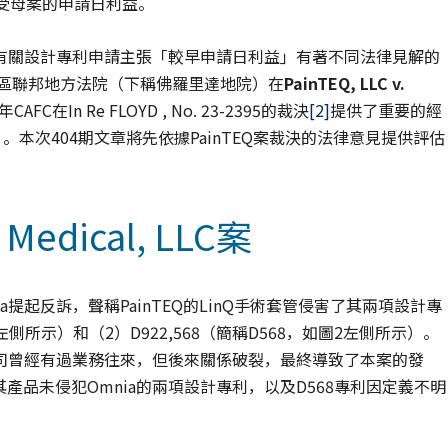
享受母案的申請日利益。
有關設計專利申請主張「較早申請日利益」有著不同法律見解的
南區聯邦地方法院（下稱佛羅里達地院）在
PainTEQ, LLC v.
C在In Re FLOYD , No. 23-2395的裁決
[2]
提供了重要的經
本次404期文章將先依據PainTEQ案裁決的法律意見提供評估
a Medical, LLC案
a提起反訴，聲稱PainTEQ的LinQ手術套管侵害了其兩項設計專
1左側所示）和（2）D922,568（簡稱D568，如圖2左側所示）。
兩家公司曾經有過業務往來，但後來關係破裂，最終導致了本案的發
其產品未侵犯Omnia的兩項設計專利，以及D568專利因定義不明