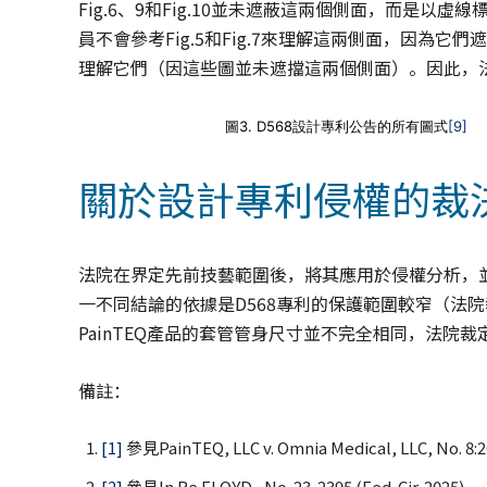
Fig.6、9和Fig.10並未遮蔽這兩個側面，而是
員不會參考Fig.5和Fig.7來理解這兩側面，因為它們遮擋了
理解它們（因這些圖並未遮擋這兩個側面）。因此，
圖3. D568設計專利公告的所有圖式
[9]
關於設計專利侵權的裁
法院在界定先前技藝範圍後，將其應用於侵權分析，並裁
一不同結論的依據是D568專利的保護範圍較窄（法院
PainTEQ產品的套管管身尺寸並不完全相同，法院
備註：
[1]
參見PainTEQ, LLC v. Omnia Medical, LLC, No. 8:2
[2]
參見In Re FLOYD , No. 23-2395 (Fed. Cir. 2025)。