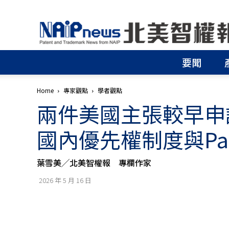
北
美
智
權
要聞
報
│
專
Home
專家觀點
學者觀點
利
兩件美國主張較早申請
申
請
│
國內優先權制度與Pai
商
標
申
葉雪美╱北美智權報 專欄作家
請
│
2026 年 5 月 16 日
侵
權
分
析