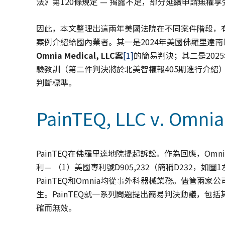
法》第120條規定 — 揭露不足，部分延續申請無權
因此，本文整理出這兩年美國法院在不同案件階段，
案例介紹給國內業者。其一是2024年美國佛羅里達
Omnia Medical, LLC
案
[1]
的簡易判決；其二是2025年CAF
驗教訓（第二件判決將於北美智權報405期進行介紹）。
判斷標準。
PainTEQ, LLC v. Omni
PainTEQ在佛羅里達地院提起訴訟。作為回應，Omni
利— （1）美國專利號D905,232（簡稱D232，如圖
PainTEQ和Omnia均從事外科器械業務。儘管
生。PainTEQ就一系列問題提出簡易判決動議，包括
確而無效。