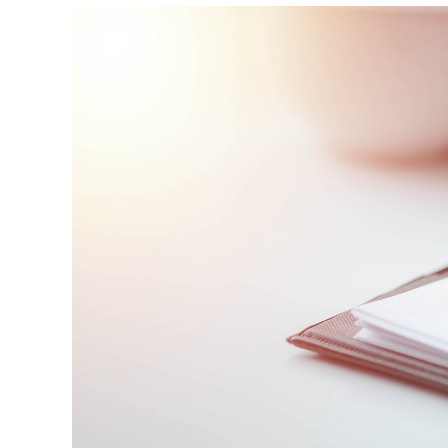
│
智
財
權
顧
問
│
專
利
佈
局
│
美
國
專
利