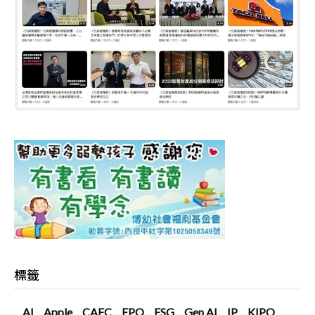
標籤
AI
Apple
CAFC
EPO
ESG
Gen AI
IP
KIPO