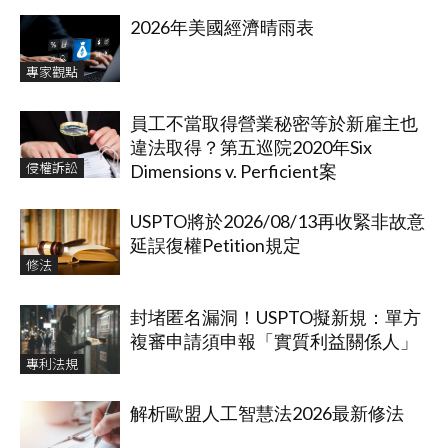
2026年美國經濟晴雨表
專家觀點
員工不當取得營業秘密等於新雇主也
違法取得？第五巡院2020年Six
侵權訴訟
Dimensions v. Perficient案
USPTO將於2026/08/13再收緊非故意
延誤復權Petition規定
修法
封堵匿名漏洞！USPTO擬新規：單方
複審申請須申報「實質利益關係人」
專利法規
解析歐盟人工智慧法2026最新修法