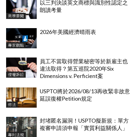
以三判決談英文商標與識別性認定之
朗讀考量
商標要聞
2026年美國經濟晴雨表
專家觀點
員工不當取得營業秘密等於新雇主也
違法取得？第五巡院2020年Six
侵權訴訟
Dimensions v. Perficient案
USPTO將於2026/08/13再收緊非故意
延誤復權Petition規定
修法
封堵匿名漏洞！USPTO擬新規：單方
複審申請須申報「實質利益關係人」
專利法規