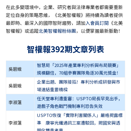
在此多變環境中，企業、研究者與法律專業者都需要重新
定位自身的策略思維，《北美智權報》將持續為讀者提供
最即時、最深入的國際智財趨勢，請加
入會員訂閱
《北美
智權報》或追蹤
北美智權報粉絲團
，以便掌握最新脈動！
智權報392期
文章列表
智慧局「2025年產業專利分析與布局競賽」
吳碧娥
規模翻倍，70組參賽團隊角逐30萬元獎金！
企業出題、團隊接招！專利分析成研發與市
吳碧娥
場連結重要橋樑
任天堂專利遭重審：USPTO局長罕見出手，
李淑蓮
遊戲子角色戰鬥機制專利恐告失效
USPTO恢復「實際利害關係人」嚴格揭露標
李淑蓮
準 康寧光纖通訊三案遭駁回，揭國安與透
明化雙重考量