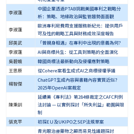
中國企業透過PTAB挑戰美國專利之戰略分
李淑蓮
析：策略、地緣政治與監管趨勢面面觀
歐洲專利局費用支援服務新紀元：提供用戶
李淑蓮
可及性的戰略工具與財務成效深度報告
邱英武
「曾親身相遇」在專利中出現的意義為何?
李淑蓮
AI與商標共生：從工具到策略的全面演化
吳碧娥
韓國商標法最新動向及侵權應對策略
王思原
從Cohere案看生成式AI之商標侵權爭議
ChatGPT生成內容與書籍內容實質近似？
楊智傑
2025年OpenAI案裁定
延續美《專利法》第284條裁定之CAFC判例
陳秉訓
法討論 — 以實例探討「所失利益」範圍與限
制
張克平
初探EＵ及UKIPO之SEP法規草案
青光眼治療藥物之顯而易見性議題探討