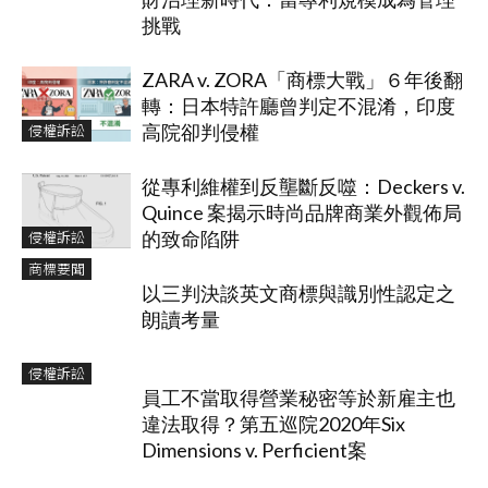
挑戰
ZARA v. ZORA「商標大戰」６年後翻
轉：日本特許廳曾判定不混淆，印度
侵權訴訟
高院卻判侵權
從專利維權到反壟斷反噬：Deckers v.
Quince 案揭示時尚品牌商業外觀佈局
侵權訴訟
的致命陷阱
商標要聞
以三判決談英文商標與識別性認定之
朗讀考量
侵權訴訟
員工不當取得營業秘密等於新雇主也
違法取得？第五巡院2020年Six
Dimensions v. Perficient案