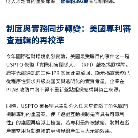
財人才培育的重要節點。
智權報392期
有詳細報導
。
制度與實務同步轉變：美國專利審
查邏輯的再校準
今年國際智財環境劇烈變動，美國最受矚目的事件之一是
USPTO 恢復「實際利害關係人」（RPI）嚴格揭露標準。
康寧光纖通訊的三件 IPR 案因此遭駁回，顯示揭露義務已
從程序性要求升級為國安與透明化的實質考量，企業在
PTAB 攻防中將不得不重新盤點組織結構與資金來源。
同時，USPTO 署長罕見主動介入任天堂遊戲子角色戰鬥
機制專利的重審案，使「遊戲互動機制是否具有可專利
性」的議題再度浮上檯面。若專利最終被撤銷，將對遊戲
產業常用互動邏輯的專利界線產生巨大示範效果。