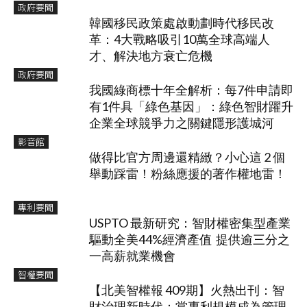
政府要聞
韓國移民政策處啟動劃時代移民改
革：4大戰略吸引10萬全球高端人
才、解決地方衰亡危機
政府要聞
我國綠商標十年全解析：每7件申請即
有1件具「綠色基因」：綠色智財躍升
企業全球競爭力之關鍵隱形護城河
影音館
做得比官方周邊還精緻？小心這 2 個
舉動踩雷！粉絲應援的著作權地雷！
專利要聞
USPTO 最新研究：智財權密集型產業
驅動全美44%經濟產值 提供逾三分之
一高薪就業機會
智權要聞
【北美智權報 409期】火熱出刊：智
財治理新時代：當專利規模成為管理