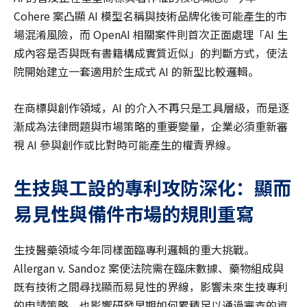
Cohere 案凸顯 AI 模型名稱與技術品牌化後可能產生的市
場混淆風險，而 OpenAI 相關案件則首次正面處理「AI 生
成內容是否與既有書籍構成實質近似」的判斷方式，使法
院開始建立一套適用於生成式 AI 的新型比較邏輯。
在商標與創作領域，AI 的介入不再只是工具層級，而是逐
漸成為法律問題與市場策略的重要變量，企業必須重新審
視 AI 參與創作或比對時可能產生的權責界線。
生技與工設的專利攻防深化：顯而
易見性與備件市場的規則重寫
生技醫藥領域今年同樣面臨專利邏輯的重大挑戰。
Allergan v. Sandoz 案使法院需在臨床數據、藥物組成與
既有技術之間尋找顯而易見性的界線，影響未來生技專利
的申請策略，也影響研發早期如何累積足以通過審查的資