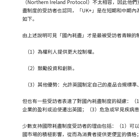
（Northern Ireland Protocol）不太
盡制度的受訪者也認同，「UK+」是在短期和中期
如下。
由上述說明可見「國內耗盡」才是最被受訪者青睞的
（1）為權利人提供更大控制權。
（2）鼓勵投資和創新。
（3）其他優勢：允許英國制定自己的產品合規標準
但也有一些受訪者表達了對國內耗盡制度的疑慮：（
企業的盈利或迫使遷出英國；（3）危急或罕見疾病
少數支持國際耗盡制度受訪者的理由包括：（1）可
國市場的積極影響，從而為消費者提供更便宜的價格