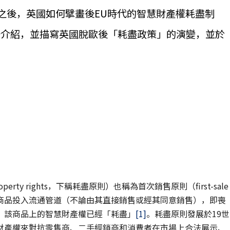
U之後，英國如何擘畫後EU時代的智慧財產權耗盡制
始介紹，並描寫英國脫歐後「耗盡政策」的演變，並於
 property rights，下稱耗盡原則）也稱為首次銷售原則（first-sale
護的商品投入流通管道（不論由其直接銷售或經其同意銷售），即喪
，該商品上的智慧財產權已經「耗盡」
[1]
。耗盡原則發展於19世
財產權來對抗零售商、二手經銷商和消費者在市場上合法展示、