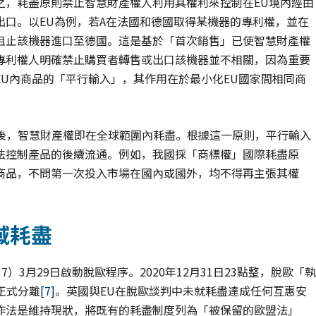
之，耗盡原則禁止智慧財產權人利用其權利來控制在EU境內經由
出口。以EU為例，若A在法國和德國取得某機器的專利權，並在
阻止該機器進口至德國。這是基於「首次銷售」已使智慧財產權
專利權人明確禁止購買者轉售或出口該機器並不相關，因為重要
U內商品的「平行輸入」，其作用在於最小化EU國家間相同商
後，智慧財產權即在全球範圍內耗盡。根據這一原則，平行輸入
法控制產品的後續流通。例如，我國採「商標權」國際耗盡原
商品，不問第一次投入市場在國內或國外，均不得再主張其權
域耗盡
7）3月29日啟動脫歐程序。2020年12月31日23點整，脫歐「執
U正式分離
[7]
。英國與EU在脫歐談判中未就耗盡達成任何互惠安
作法是維持現狀，將既有的耗盡制度列為「被保留的歐盟法」