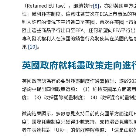
（Retained EU law），繼續執行
[8]
，亦即英國單方面參與
性」權利耗盡制度。這意味著首次在EEA上市商品的
利人許可的情況下平行進口至英國。首次在英國上市的
阻止這些商品平行出口至EEA。任何希望向EEA平
專利發明權利人在法國的銷售行為將使其在英國的智
果
[10]
。
英國政府就耗盡政策走向進
英國政府認為有必要對耗盡制度作通盤檢討，遂於2021
諮詢中提出四個政策選項：（1）維持英國單方面適用
度；（3）改採國際耗盡制度；（4）改採混合耗盡制
徵詢結果顯示，多數意見支持目前的英國單方面適用E
度；國際耗盡制度只獲得少數支持，支持混合耗盡制
者在表達其對「UK+」的偏好時解釋道：「這是由