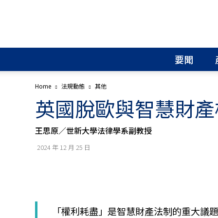
北
美
智
權
要聞
報
│
專
Home
法規動態
其他
利
英國脫歐與智慧財產
申
請
│
王思原／世新大學法律學系副教授
商
標
2024 年 12 月 25 日
申
請
│
侵
權
分
「權利耗盡」是智慧財產法制的重大議題
析