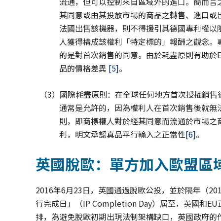
流通，但可以控制來自區域外的進口。簡而言
其同意或由其投放市場的商品之轉售、進口或
法國出售該機器，則不得援引其德國專利權以
人獲得構成該權利「特定標的」報酬之觀念。
的是對首次銷售的同意。由於耗盡原則有助於E
品的價格差異
[5]
。
（3）國際耗盡原則：在全球任何地方首次授權銷售
通常是允許的，因為權利人在首次銷售後就無
則，即商標權人對於經其同意而流通於市場之
利，明文承認真品平行輸入之正當性
[6]
。
英國脫歐：單方加入歐盟區
2016年6月23日，英國通過脫歐公投，並於隔年（201
行完成日」（IP Completion Day）屆至，英國和E
排，為避免脫歐初期出現法制架構缺口，英國政府的