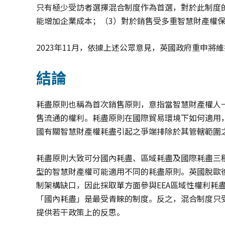
只有極少受訪者選擇混合制度作為首選，對於此制度
能增加企業成本；（3）對於銷售受多重智慧財產權
2023年11月，依據上述公眾意見，英國政府重申將
結論
耗盡原則也稱為首次銷售原則，意指當智慧財產權人
售流通的權利。耗盡原則在國際貿易環境下如何適用
國有關智慧財產權耗盡引起之爭端排除於其管轄範圍
耗盡原則大致可分國內耗盡、區域耗盡及國際耗盡三
型的智慧財產權可能適用不同的耗盡原則。英國脫歐
制架構缺口，因此採取單方面參與EEA區域性權利耗
「國內耗盡」是最受青睞的制度。反之，混合制度只
提供若干政策上的反思。