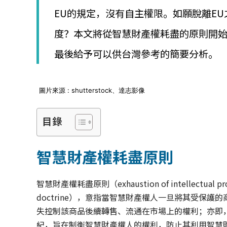
│
EU的規定，沒有自主權限。如願脫離E
智
財
度？本文將從智慧財產權耗盡的原則開
權
顧
最後給予可以供台灣參考的簡要分析。
問
│
專
利
圖片來源 : shutterstock、達志影像
佈
局
目錄
│
美
國
智慧財產權耗盡原則
專
利
智慧財產權耗盡原則（exhaustion of intellectual
doctrine），意指當智慧財產權人一旦將其受保
失控制該商品後續轉售、流通在市場上的權利；亦即
紀，旨在制衡智慧財產權人的權利，防止其利用智慧