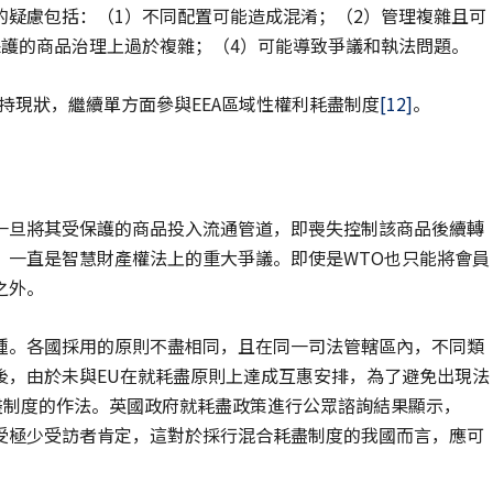
的疑慮包括：（1）不同配置可能造成混淆；（2）管理複雜且可
保護的商品治理上過於複雜；（4）可能導致爭議和執法問題。
維持現狀，繼續單方面參與EEA區域性權利耗盡制度
[12]
。
一旦將其受保護的商品投入流通管道，即喪失控制該商品後續轉
，一直是智慧財產權法上的重大爭議。即使是WTO也只能將會員
之外。
種。各國採用的原則不盡相同，且在同一司法管轄區內，不同類
後，由於未與EU在就耗盡原則上達成互惠安排，為了避免出現法
盡制度的作法。英國政府就耗盡政策進行公眾諮詢結果顯示，
受極少受訪者肯定，這對於採行混合耗盡制度的我國而言，應可