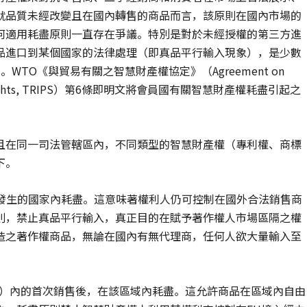
就品質未經改變且在國內轉售的商品而言，該原則在國內市場的
何適用耗盡原則一直存在爭議。特別是對於未經授權的第三方進
品進口到某個國家的法律處理（即真品平行輸入現象），是少數
]
。WTO《與貿易有關之智慧財產權協定》（Agreement on
Property Rights, TRIPS）第6條即明文將會員國有關智慧財產權耗盡引起之
且在同一司法管轄區內，不同類型的智慧財產權（專利權、商標
下。
發生的國家內耗盡。這意味著權利人仍可控制在國外合法銷售商
則，禁止真品平行輸入，真正目的在賦予著作權人市場區隔之權
造之著作權商品，無論在國內有無代理商，任何人欲大量輸入至
U）內的首次銷售後，在該區域內耗盡。這允許商品在區域內自由