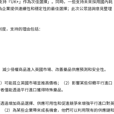
相容，因此他們支持『UK+』作為次佳選擇」。同時，一些支持未來採用國內耗
內為企業提供連續性和穩定性的最佳選擇；此次公眾諮詢意見整理
制度，支持的理由包括：
、減少侵權商品進入英國市場、改善藥品供應預測和安全性。
1）可能孤立英國市場並推高價格；（2）影響某些仰賴平行進口
患者僅能透過平行進口獲得特殊藥品。
以透過增加商品選擇、供應可用性和促進競爭來增強平行進口對
；（2）為某些企業帶來成長機會，他們可以利用現有的供應鏈