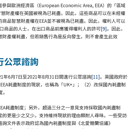
歐洲經濟區（European Economic Area, EEA）的「區域
智慧財產權在英國被視為已耗盡。因此，這些商品可以在未經權
商品智慧財產權在EEA並不被視為已耗盡。因此，權利人可以
行出口商品的人士，在出口商品前應獲得權利人的許可
[9]
。因此，
慧財產權耗盡，但若銷售行為是反向發生，則不會產生此效
行公眾諮詢
年6月7日至2021年8月31日間進行公眾諮詢
[11]
。英國政府於
EEA耗盡制度的現狀，也稱為「UK+」；（2）改採國內耗盡制
度。
EA耗盡制度；另外，超過三分之一意見支持採取國內耗盡制
度的更是少之又少。支持維持現狀的理由頗耐人尋味。一些受訪
於諮詢文件表示政府認為國內耗盡制度與《北愛爾蘭協議》