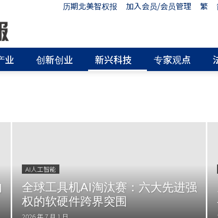
历期北美智权报
加入会员/会员管理
繁
产业
创新创业
新兴科技
专家观点
AI人工智能
的
全球工具机AI淘汰赛：六大先进强
权的软硬件跨界突围
2026 年 7 月 1 日