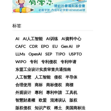
标签
AI
AI人工智能
AI训练
AI資料中心
e
CAFC
CDR
EPO
EU
Gen AI
IP
LLMs
OpenAI
SEP
TIPO
USPTO
技
WIPO
专利
专利侵权
专利申请
东盟工业设计实质审查共通指南
人工智慧
人工智能
侵权
半导体
合理使用
商标
商标侵权
商標
外观设计
專利
專利申請
工具机
智慧財產權
欧盟
混淆误认
版权
版权侵权
知识产权
稀土
美国商标法