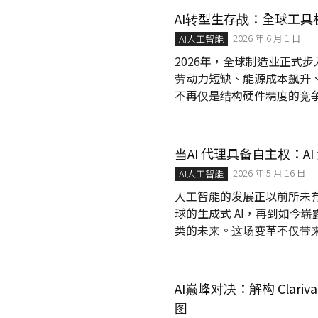
AI转型生存战：全球工
2026 年 6 月 1 日
AI人工智能
2026年，全球制造业正式步入
劳动力短缺、能源成本飙升
不再仅是结构硬件精度的竞
当AI 代理具备自主权：A
2026 年 5 月 16 日
AI人工智能
人工智能的发展正以前所未
球的生成式 AI，再到如今崭
类的未来。这场变革不仅带
的风险与治理挑战。当 AI
们必须重新审视其潜在的失
务于人类福祉。
AI巅峰对决：解构 Clariva
图