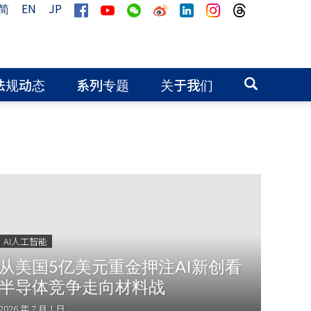
简
EN
JP
法规动态
系列专题
关于我们
AI人工智能
从美国5亿美元重金押注AI新创看
半导体竞争走向材料战
2026 年 7 月 1 日