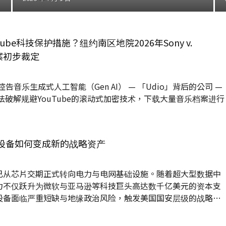
ube科技保护措施？纽约南区地院2026年Sony v.
io)案初步裁定
inment控告音乐生成式人工智能（Gen AI） — 「Udio」背后的公司 —
主张其违法破解规避YouTube的滚动式加密技术，下载大量音乐档案进行
网设备如何变成新的战略资产
已从芯片交期正式转向电力与电网基础设施。随着超大型数据中
力不仅跃升为微软与亚马逊等科技巨头高达数千亿美元的资本支
设备面临严重短缺与地缘政治风险，触发美国国安层级的战略布
同于国力，而确保算力的唯一前提是拥有强韧且不间断的电网支
抢夺战，也重塑了全球电力供应链的战略地位。