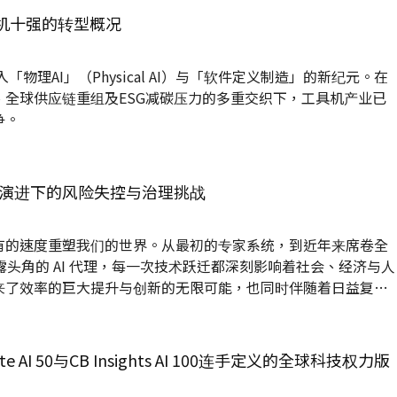
具机十强的转型概况
「物理AI」（Physical AI）与「软件定义制造」的新纪元。在
、全球供应链重组及ESG减碳压力的多重交织下，工具机产业已
争。
I 演进下的风险失控与治理挑战
有的速度重塑我们的世界。从最初的专家系统，到近年来席卷全
露头角的 AI 代理，每一次技术跃迁都深刻影响着社会、经济与人
来了效率的巨大提升与创新的无限可能，也同时伴随着日益复杂
 从被动的「工具」转变为具有自主「行动」能力的「代理」时，我
控点，并积极构建一套健全的治理框架，以确保技术发展始终服
te AI 50与CB Insights AI 100连手定义的全球科技权力版