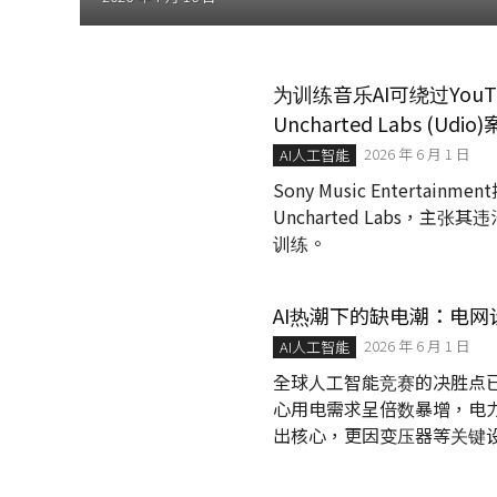
│
智
財
權
为训练音乐AI可绕过YouT
顧
Uncharted Labs (Ud
問
│
2026 年 6 月 1 日
AI人工智能
專
Sony Music Enterta
利
Uncharted Labs，
佈
训练。
局
│
美
國
AI热潮下的缺电潮：电
專
2026 年 6 月 1 日
AI人工智能
利
全球人工智能竞赛的决胜点
心用电需求呈倍数暴增，电
出核心，更因变压器等关键
局。在AI时代下，算力等
撑，这场由算力驱动的能源