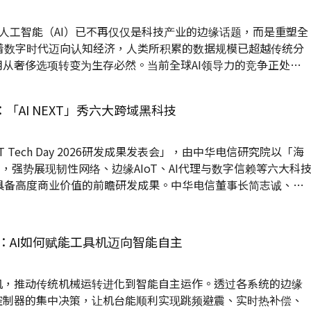
 人工智能（AI）已不再仅仅是科技产业的边缘话题，而是重塑全
着数字时代迈向认知经济，人类所积累的数据规模已超越传统分
用从奢侈选项转变为生存必然。当前全球AI领导力的竞争正处于
纯的模型效能竞争，转向技术开发能力、知识产权保护与市场部
 AI领域的领导地位，传统的财务指标如营收或市占率已不足以
ay：「AI NEXT」秀六大跨域黑科技
（Clarivate）发布的《科睿唯安AI50》(The Clarivat
nsights的 《The AI...
Tech Day 2026研发成果发表会」，由中华电信研究院以「海
主轴，强势展现韧性网络、边缘AIoT、AI代理与数字信赖等六大科
具备高度商业价值的前瞻研发成果。中华电信董事长简志诚、中
电信研究院院长苏添财齐声强调，资通讯科技将持续跨域融合并
数字引擎与生态造浪者的角色，透过技术授权与创新商业模式，
业化，为产业挹注实质的成长动能。
：AI如何赋能工具机迈向智能自主
具机，推动传统机械运转进化到智能自主运作。透过各系统的边缘
心控制器的集中决策，让机台能顺利实现跳频避震、实时热补偿、