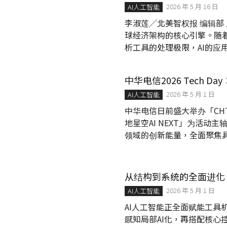
2026 年 5 月 16 日
AI人工智能
李淑莲╱北美智权报 编辑部
球经济架构的核心引擎。随
析工具的处理极限，AI的应
关键转折点，其特征已从单
署效率的高度协同。衡量全球
中华电信2026 Tech D
反映未来的竞争力。透过整合科睿唯安
2026 年 5 月 1 日
AI50)全球发明领导力报告与 CB I
AI人工智能
中华电信日前盛大举办「CHT 
地星空AI NEXT」为活动
领域的创新能量，全面聚焦
华电信总经理林荣赐与中华
共创价值，中华电信将扮演
将研发成果推向规模化与商
从结构到系统的全面进化
2026 年 5 月 1 日
AI人工智能
AI人工智能正全面赋能工
感知局部AI化，再搭配核