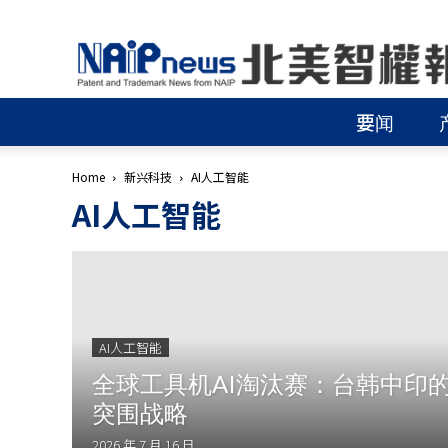
北
美
智
權
要闻
報
│
專
Home
新兴科技
AI人工智能
利
AI人工智能
申
請
│
商
標
申
請
AI人工智能
│
侵
全球工具机AI淘汰赛：台韩中印
權
突围战略
分
析
2026 年 7 月 16 日