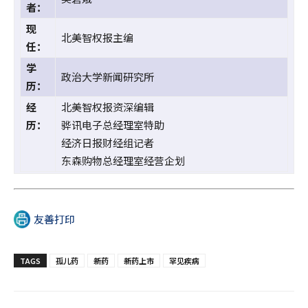
者：
现
北美智权报主编
任：
学
政治大学新闻研究所
历：
经
北美智权报资深编辑
历：
骅讯电子总经理室特助
经济日报财经组记者
东森购物总经理室经营企划
友善打印
TAGS
孤儿药
新药
新药上市
罕见疾病