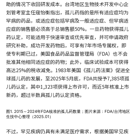
助的情况下收回研发成本。台湾地区生物技术开发中心企
划管考室主任寇怡衡指出，孤儿药指的是所有适应症均为
罕病的药品，或适应症包括罕病及一般适应症、但罕病适
应症的销售额必须高于总销售额50%。一旦药物获得孤儿
药认定，可能适用于快速审查或优先审查，并可申请政府
研究补助，成功开发药物后，可享有7年市场专属权，即
使专利期已过，美国食品药品监督管理局（FDA）也不会
批准其他相同适应症的药物；此外，临床试验成本可获得
高达25%的税收减免。1983年美国《孤儿药法案》促进全
球孤儿药的发展，至2025年5月底，FDA共授予7,385项孤
儿药认定，其中1,323项获得上市许可，而近5年核准上市
新药，超过半数具孤儿药认定资格。
图1. 2015～2024年FDA核准的孤儿药数量；图片来源：FDA/台湾地区
生技中心整理（2025.01）
不过，罕见疾病仍具有未满足医疗需求，根据美国罕见疾