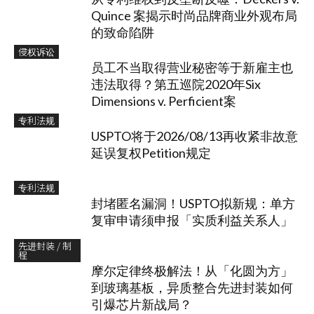
Quince 案揭示时尚品牌商业外观布局
的致命陷阱
侵权诉讼
员工不当取得营业秘密等于新雇主也
违法取得？第五巡院2020年Six
Dimensions v. Perficient案
专利法规
USPTO将于2026/08/13再收紧非故意
延误复权Petition规定
专利法规
封堵匿名漏洞！USPTO拟新规：单方
复审申请须申报「实质利益关系人」
先进封装 / 制
程
摩尔定律终极解法！从「化圆为方」
到玻璃基板，异质整合先进封装如何
引爆芯片新战局？