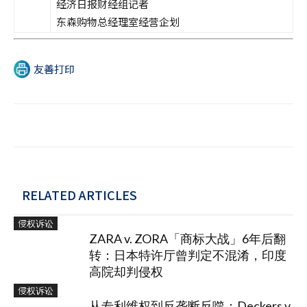
经济日报财经组记者
东森购物总经理室经营企划
友善打印
RELATED ARTICLES
侵权诉讼
ZARA v. ZORA「商标大战」6年后翻
转：日本特许厅曾判定不混淆，印度
高院却判侵权
侵权诉讼
从专利维权到反垄断反噬：Deckers v.