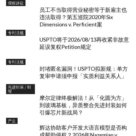
侵权诉讼
员工不当取得营业秘密等于新雇主也
违法取得？第五巡院2020年Six
Dimensions v. Perficient案
专利法规
USPTO将于2026/08/13再收紧非故意
延误复权Petition规定
专利法规
封堵匿名漏洞！USPTO拟新规：单方
复审申请须申报「实质利益关系人」
先进封装 / 制
程
摩尔定律终极解法！从「化圆为方」
到玻璃基板，异质整合先进封装如何
引爆芯片新战局？
产业
辉达协助客户开发大语言模型是否构
成帮助侵权？2026年Nazemian v.