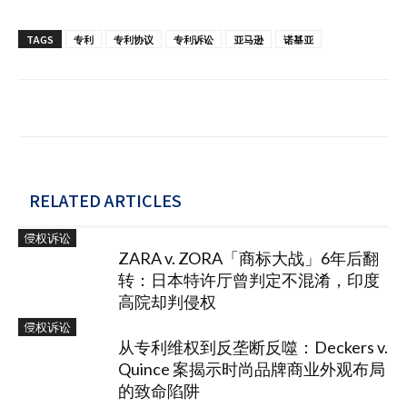
TAGS
专利
专利协议
专利诉讼
亚马逊
诺基亚
RELATED ARTICLES
侵权诉讼
ZARA v. ZORA「商标大战」6年后翻
转：日本特许厅曾判定不混淆，印度
高院却判侵权
侵权诉讼
从专利维权到反垄断反噬：Deckers v.
Quince 案揭示时尚品牌商业外观布局
的致命陷阱