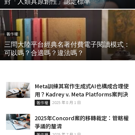
對「人類具原創性」認定標準
著作權
三問大陸平台經典名著付費電子閱讀模式：
可以嗎？合適嗎？違法嗎？
Meta訓練其寫作生成式AI也構成合理使
用？Kadrey v. Meta Platforms案判決
2025 年 8 月 1 日
著作權
2025年Concord案的移轉裁定：管轄權
爭議的釐清
2025 年 7 月 1 日
著作權