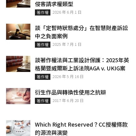
侵害請求權類型
2026 年 6 月 1 日
著作權
談「定暫時狀態處分」在智慧財產訴訟
中之負面案例
2025 年 7 月 1 日
著作權
談著作權法與工業設計保護：2025年英
格蘭暨威爾斯上訴法院AGA v. UKIG案
2026 年 5 月 16 日
著作權
衍生作品與轉換性使用之抗辯
2017 年 6 月 28 日
著作權
Which Right Reserved？CC授權條款
的源流與演變