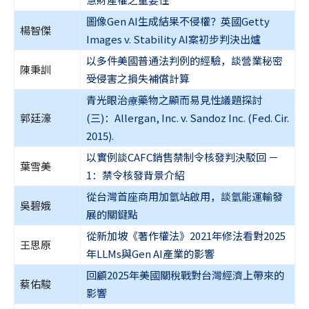
圖像Gen AI生成結果不侵權？英國Getty
楊智傑
Images v. Stability AI案初步判決出爐
以多件美國普通法判例的經驗，談營業秘密
陳秉訓
受侵害之損失補償計算
青光眼治療藥物之顯而易見性議題探討
郭廷濠
(三)：Allergan, Inc. v. Sandoz Inc. (Fed. Cir.
2015).
以實例談CAFC銷售禁制令核發判決駁回 －
葉雪美
1：禁令核發背景介紹
從台灣首座商用加氫站啟用，談氫能運輸發
吳碧娥
展的關鍵點
從新加坡《著作權法》2021年修法看對2025
王思原
年LLMs與Gen AI產業的影響
回顧2025年美國關稅戰對台灣經濟上帶來的
蔡佑駿
影響