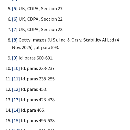
[5]
UK, CDPA, Section 27.
[6]
UK, CDPA, Section 22.
[7]
UK, CDPA, Section 23.
[8]
Getty Images (US), Inc. & Ors v. Stability AI Ltd (4
Nov. 2025)., at para 593.
[9]
Id. paras 600-601.
[10]
Id. paras 233-237.
[11]
Id. paras 238-255.
[12]
Id. paras 453.
[13]
Id. paras 423-438.
[14]
Id. para 465.
[15]
Id. paras 495-538.