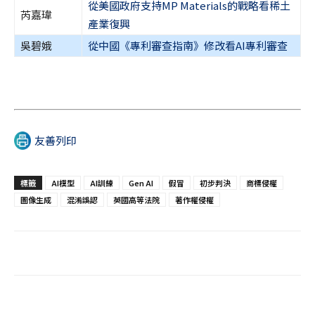
從美國政府支持MP Materials的戰略看稀土
芮嘉瑋
產業復興
吳碧娥
從中國《專利審查指南》修改看AI專利審查
友善列印
標籤
AI模型
AI訓練
Gen AI
假冒
初步判決
商標侵權
圖像生成
混淆誤認
英國高等法院
著作權侵權