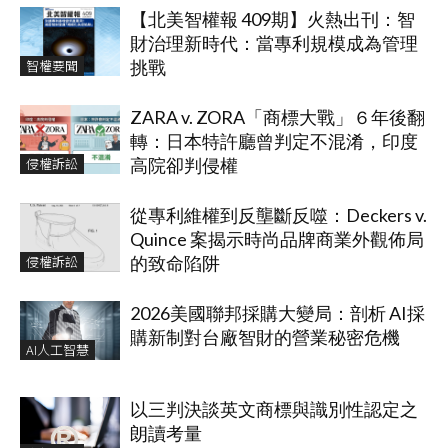
【北美智權報 409期】火熱出刊：智
財治理新時代：當專利規模成為管理
智權要聞
挑戰
ZARA v. ZORA「商標大戰」６年後翻
轉：日本特許廳曾判定不混淆，印度
侵權訴訟
高院卻判侵權
從專利維權到反壟斷反噬：Deckers v.
Quince 案揭示時尚品牌商業外觀佈局
侵權訴訟
的致命陷阱
2026美國聯邦採購大變局：剖析 AI採
購新制對台廠智財的營業秘密危機
AI人工智慧
以三判決談英文商標與識別性認定之
朗讀考量