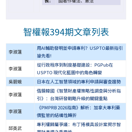
長：
國著作權法、憲法
智權報394期文章列表
用AI輔助發明並申請專利？USPTO最新指引
李淑蓮
搶先看!
從行政程序到制度基礎建設：PGPub在
李淑蓮
USPTO 現代化藍圖中的角色轉變
吳碧娥
日本在人工智慧領域的專利申請與審查趨勢
借鏡韓國《智慧財產權策略性調查與分析指
李淑蓮
引》：台灣研發戰略升級的關鍵重點
《PMPRB 2026指南》解析：加拿大專利藥
李淑蓮
價監管的結構性轉折
專利權歸屬爭議：布丁捲模具設計案揭示智
邱英武
慧財產權之重要性