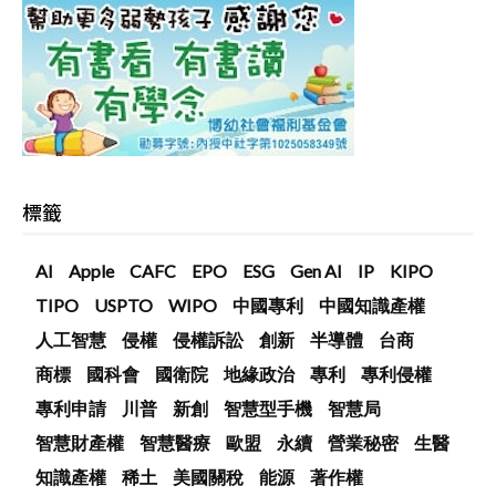
標籤
AI
Apple
CAFC
EPO
ESG
Gen AI
IP
KIPO
TIPO
USPTO
WIPO
中國專利
中國知識產權
人工智慧
侵權
侵權訴訟
創新
半導體
台商
商標
國科會
國衛院
地緣政治
專利
專利侵權
專利申請
川普
新創
智慧型手機
智慧局
智慧財產權
智慧醫療
歐盟
永續
營業秘密
生醫
知識產權
稀土
美國關稅
能源
著作權