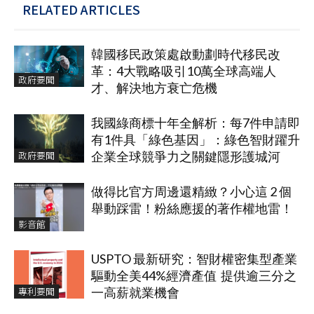
RELATED ARTICLES
韓國移民政策處啟動劃時代移民改
革：4大戰略吸引10萬全球高端人
政府要聞
才、解決地方衰亡危機
我國綠商標十年全解析：每7件申請即
有1件具「綠色基因」：綠色智財躍升
政府要聞
企業全球競爭力之關鍵隱形護城河
做得比官方周邊還精緻？小心這 2 個
舉動踩雷！粉絲應援的著作權地雷！
影音館
USPTO 最新研究：智財權密集型產業
驅動全美44%經濟產值 提供逾三分之
專利要聞
一高薪就業機會