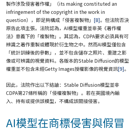
製作涉及侵害著作權」（its making constituted an
infringement of the copyright in the work in
question），即足夠構成「侵害複製物」
[8]
。但法院否決
原告此項主張。法院認為，AI模型權重並非英《著作權
法》意義下的「複製物」。其認為，CDPA要求必須具有可
辨識之著作重製或體現於衍生物之中。然而AI模型僅包含
「統計訓練後的參數」，並不包含儲存之照片、重建之影
像或可辨識的視覺資料。各版本的Stable Diffusion的模型
權重並不包含未經Getty Images授權影像的視覺資訊
[9]
。
因此，法院作出以下結論：Stable Diffusion模型並非
CDPA第27條所稱的「侵權複製物」。若在英國境內輸
入、持有或提供該模型，不構成該間接侵害。
AI模型在商標侵害與假冒