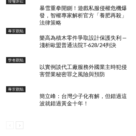
侵權訴訟
暴雪重拳開鍘！遊戲私服侵權危機爆
發，智權專家解析官方「養肥再殺」
法律策略
專家觀點
樂高為積木零件爭取設計保護失利 —
淺析歐盟普通法院T-628/24判決
學者觀點
以實例談代工廠服務外國業主時犯侵
害營業秘密罪之風險與預防
專家觀點
簡立峰：台灣少子化有解，但錯過這
波就錯過黃金十年！