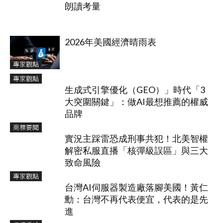
朗讀考量
2026年美國經濟晴雨表
專家觀點
專家觀點
生成式引擎優化（GEO）」時代「3
大突圍關鍵」：做AI最想推薦的權威
品牌
商標要聞
實況主踩雷恐成刑事共犯！北美智權
解密私服直播「核彈級誤區」與三大
致命風險
專家觀點
台灣AI伺服器製造廠落腳美國！黃仁
勳：台灣不再代表便宜，代表的是先
進