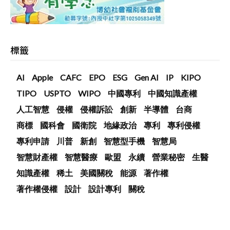
標籤
AI
Apple
CAFC
EPO
ESG
Gen AI
IP
KIPO
TIPO
USPTO
WIPO
中國專利
中國知識產權
人工智慧
侵權
侵權訴訟
創新
半導體
台商
商標
國科會
國衛院
地緣政治
專利
專利侵權
專利申請
川普
新創
智慧型手機
智慧局
智慧財產權
智慧醫療
歐盟
永續
營業秘密
生醫
知識產權
稀土
美國關稅
能源
著作權
著作權侵權
設計
設計專利
關稅