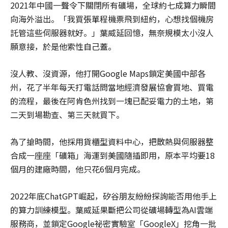
2021年中國一聲令下關閉所有礦場，全球約七成算力瞬間
向海外溢出。「我買張單程機票飛到紐約，心想找個機房
託管這些伺服器就好。」葉威延回憶，無奈規模太小沒人
願意接，於是他索性自己蓋。
沒人教、沒資源，他打開Google Maps鎖定美國中部各
州，花了半年每天打電話問當地經濟發展協會買地、買電
的流程，最後在阿肯色州找到一塊已配妥電力的土地，第
二天到場勘查、第三天就買下。
為了搶時間，他採用貨櫃型資料中心，把散熱與伺服器整
合成一座座「礦箱」海運到美國隨插即用，原本平均要18
個月的建廠時間，他只花6個月完成。
2022年底ChatGPT崛起，矽谷朋友紛紛探詢能否用他手上
的算力訓練模型。葉威延果斷把公司從礦場轉型為AI雲端
服務商，並鎖定Google祕密實驗室「GoogleX」挖角一批