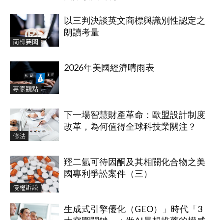
以三判決談英文商標與識別性認定之
朗讀考量
商標要聞
2026年美國經濟晴雨表
專家觀點
下一場智慧財產革命：歐盟設計制度
改革，為何值得全球科技業關注？
修法
羥二氫可待因酮及其相關化合物之美
國專利爭訟案件（三）
侵權訴訟
生成式引擎優化（GEO）」時代「3