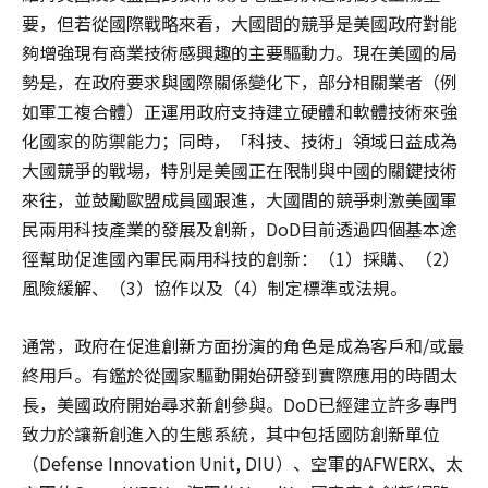
要，但若從國際戰略來看，大國間的競爭是美國政府對能
夠增強現有商業技術感興趣的主要驅動力。現在美國的局
勢是，在政府要求與國際關係變化下，部分相關業者（例
如軍工複合體）正運用政府支持建立硬體和軟體技術來強
化國家的防禦能力；同時，「科技、技術」領域日益成為
大國競爭的戰場，特別是美國正在限制與中國的關鍵技術
來往，並鼓勵歐盟成員國跟進，大國間的競爭刺激美國軍
民兩用科技產業的發展及創新，DoD目前透過四個基本途
徑幫助促進國內軍民兩用科技的創新：（1）採購、（2）
風險緩解、（3）協作以及（4）制定標準或法規。
通常，政府在促進創新方面扮演的角色是成為客戶和/或最
終用戶。有鑑於從國家驅動開始研發到實際應用的時間太
長，美國政府開始尋求新創參與。DoD已經建立許多專門
致力於讓新創進入的生態系統，其中包括國防創新單位
（Defense Innovation Unit, DIU）、空軍的AFWERX、太