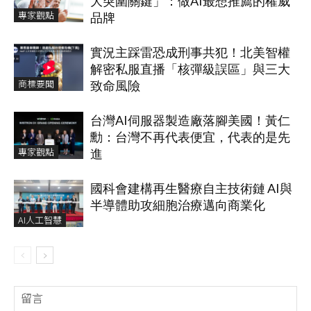
大突圍關鍵」：做AI最想推薦的權威
專家觀點
品牌
實況主踩雷恐成刑事共犯！北美智權
解密私服直播「核彈級誤區」與三大
商標要聞
致命風險
台灣AI伺服器製造廠落腳美國！黃仁
勳：台灣不再代表便宜，代表的是先
專家觀點
進
國科會建構再生醫療自主技術鏈 AI與
半導體助攻細胞治療邁向商業化
AI人工智慧