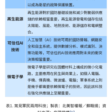
以成為衛星的故障保護裝置。
再生能源對於國防基礎設施和減少對脆弱供應
再生能源
鏈的依賴相當重要，再生能源發電和儲存包括
太陽能、風能、地熱技術、能源儲存和電網整
合。
人工智慧（AI）技術可用於國防情報、網路安
可信任
AI
全和自主系統，提供數據分析、模式識別、決
技術
策功能等，可信任的AI技術應用對未來的衝突
決策相當重要。
微電子學是研究在固體材料上構成的微小化電
路，主要應用在民生與商業上，如個人電腦、
微電子學
手機、傳真機、微波爐、電腦；軍事系統上則
是幾乎都需要依賴微電子的技術，因此該科技
在強化供應鏈上至關重要。
表1. 常見軍民兩用科技；製表：北美智權報／蘇翰揚；資