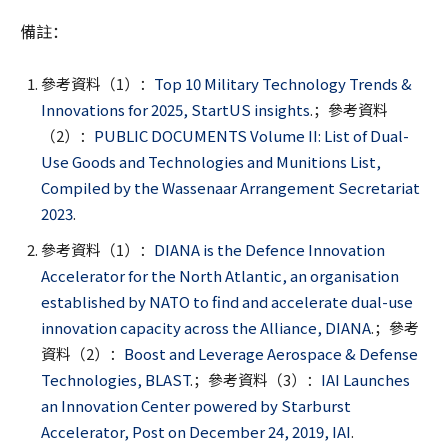
備註：
參考資料（1）：
Top 10 Military Technology Trends &
Innovations for 2025, StartUS insights
.；參考資料
（2）：
PUBLIC DOCUMENTS Volume II: List of Dual-
Use Goods and Technologies and Munitions List,
Compiled by the Wassenaar Arrangement Secretariat
2023
.
參考資料（1）：
DIANA is the Defence Innovation
Accelerator for the North Atlantic, an organisation
established by NATO to find and accelerate dual-use
innovation capacity across the Alliance, DIANA
.；參考
資料（2）：
Boost and Leverage Aerospace & Defense
Technologies, BLAST
.；參考資料（3）：
IAI Launches
an Innovation Center powered by Starburst
Accelerator, Post on December 24, 2019, IAI
.