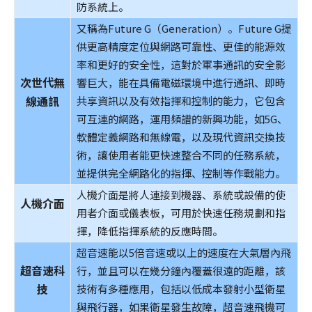
防系統上。
又稱為Future G（Generation）。Future G提
供更高精度定位與網路可靠性、更佳的能源效
率和更好的安全性，這對於軍事通訊的安全影
次世代無
響巨大，能在具備電磁環境中進行通訊、即時
線通訊
共享資訊以及有效指揮和控制的能力，它包含
可互連的網路，運用頻譜的新興功能，如5G、
軟體定義網路和無線電，以及現代資訊交換技
術，讓使用者能更快速整合不同的任務系統，
並提供完全網路化的指揮、控制等作戰能力。
人機介面是將人連接到機器、系統或設備的使
人機介面
用者介面或儀表板，可用於快速任務規劃和指
揮，降低指揮系統的反應時間。
超音速能以5倍音速或以上的速度在大氣層內飛
超音速科
行，並且可以在幾分鐘內覆蓋很遠的距離，該
技
技術有多種應用，包括以低成本發射小型衛星
與飛行器，如果衛星發生故障，超音速飛機可