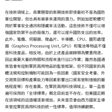
在技術領域上，商業開發的新興技術即使最初不是為國防
單位開發，但也具有被拿來運用的潛力。例如加密軟體可
用於軍事安全通訊和隱藏非法活動，這些技術不僅可以增
強國家防禦平台的殺傷力，還可以提升國防支出的效率。
此外，電纜、伺服器、微晶片、半導體、CPU、圖形處理
器（Graphics Processing Unit, GPU）和電池等物品不僅
是科技產品，相反地，由於上述產品被歸類為雙重用途，
因此需要大量的時間和流程來進行出口作業；雖然各國通
常皆會有控制軍民兩用物品的監管框架，但不同國家的具
體法規和控制機制可能因為一些因素（國家安全考量、外
交政策目標和產業能力等因素影響出口貿易管制措施的嚴
格程度等）存在差異。在軍民兩用科技領域上，單一且普
遍可採用的「全球標準」概念目前並不存在，但美國近期
在該領域的話語權逐漸增加，未來是否會由西方國家主導
來管控軍民兩用科技的統一性標準，值得持續觀察。