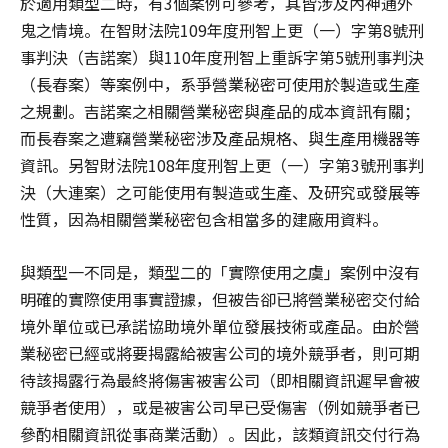
於適用類型二時，有3個案例可參考，其皆涉及內神通外
鬼之情境。在智財法院109年度刑智上更（一）字第8號刑
事判決（吉諾案）與110年度刑智上重訴字第5號刑事判決
（長春案）等案例中，系爭營業秘密可使用於製造或生產
之規劃。吉諾案之相關營業秘密與產品的成本資訊有關；
而長春案之遭竊營業秘密涉及產品規格、與生產用機器等
資訊。另智財法院108年度刑智上更（一）字第3號刑事判
決（大連案）之可能使用有製造或生產、及研究或發展等
性質，因為相關營業秘密包含相當多的建廠用資料。
與類型一不同是，類型二的「實際使用之虞」案例中沒有
明確的實際使用事實證據，但被告卻已將營業秘密交付給
境外單位或已承諾協助境外單位發展技術或產品。由於營
業秘密已經或將要揭露給被害公司的境外競爭者，則可期
待該揭露行為最終將傷害被害公司（即相關資訊遲早會被
競爭者使用），或是被害公司早已受傷害（例如競爭者已
參酌相關資訊從事商業活動）。因此，該類資訊交付行為