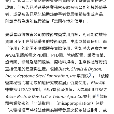
要」。類型二之案例雖未有被告實際使用系爭營業秘密之
證據，但被告已將系爭營業秘密交給被害公司的境外競爭
者，或是被告已承諾協助該競爭者發展相關技術或產品，
則該等行為應能佐證被告「意圖在境外使用」。
競爭者取得被害公司的技術或營業用資訊，則可期待該等
資訊可使用在該競爭者的技術發展、生產或營運使用。而
「使用」的範圍不應侷限在實際使用，例如將大連案之生
產VAE乳膠所需之PID圖、PFD圖、管線配置、設備清單、
設備圖、槽體及閥門規格、原物料規格、生產數據等資訊
直接使用於建廠與生產。根據
Black, Sivalls & Bryson,
[6]
Inc. v. Keystone Steel Fabrication, Inc.
案判決
，「依據
營業秘密而輔助或加速研究或發展」仍屬使用。
Black
案
雖非採UTSA之案例，但仍有參考價值，因為適用UTSA之
[7]
Yeiser Rsch. & Dev. LLC v. Teknor Apex Co.
案判決
曾解
釋營業秘密的「非法取用」（misappropriation）包括
「未獲授權而將想法使用為製程發展之起始點或指引、或