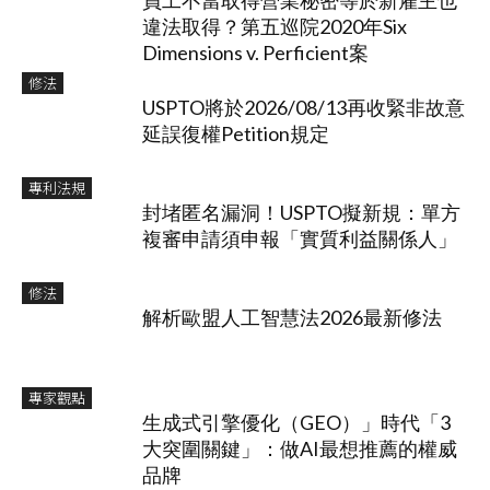
員工不當取得營業秘密等於新雇主也
違法取得？第五巡院2020年Six
Dimensions v. Perficient案
修法
USPTO將於2026/08/13再收緊非故意
延誤復權Petition規定
專利法規
封堵匿名漏洞！USPTO擬新規：單方
複審申請須申報「實質利益關係人」
修法
解析歐盟人工智慧法2026最新修法
專家觀點
生成式引擎優化（GEO）」時代「3
大突圍關鍵」：做AI最想推薦的權威
品牌