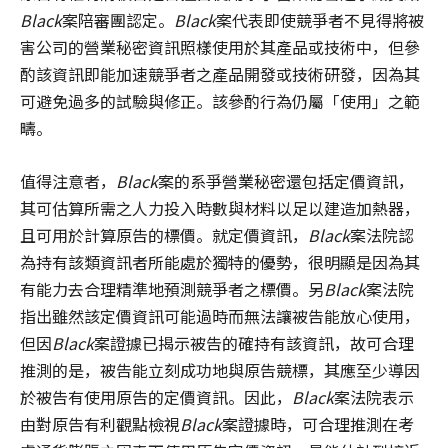
Black
案陪審團認定。
Black
案代表即使競爭者不見得將被
害公司的營業秘密資訊照樣使用於其產品或技術中，但參
酌該資訊即能加速競爭者之產品開發或技術研發，因為其
可避免過多的試驗與修正。該參酌行為仍屬「使用」之範
疇。
值得注意者，
Black
案的系爭營業秘密還包括定價資訊，
其可估算所需之人力投入時數與材料以足以建造加熱器，
且可用於計算原告的標價。就定價資訊，
Black
案法院認
為持有該類資訊者所能處於獨特的優勢，很明顯是因為其
有能力去合理精準地預測競爭者之標價。另
Black
案法院
指出雖然該定價資訊可能過時而無法讓被告能放心使用，
但因
Black
案證據已揭示被告的確持有該資訊，故可合理
推測的是，被告能立刻成功地與原告競標，其應至少導因
於被告有使用原告的定價資訊。因此，
Black
案法院表示
由對原告有利觀點檢視
Black
案證據時，可合理推測在考