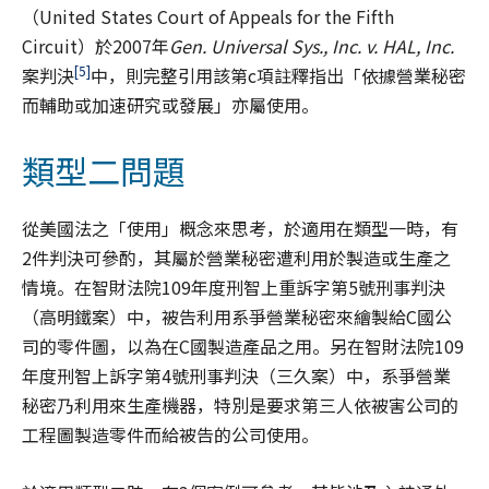
（United States Court of Appeals for the Fifth
Circuit）於2007年
Gen. Universal Sys., Inc. v. HAL, Inc.
[5]
案判決
中，則完整引用該第c項註釋指出「依據營業秘密
而輔助或加速研究或發展」亦屬使用。
類型二問題
從美國法之「使用」概念來思考，於適用在類型一時，有
2件判決可參酌，其屬於營業秘密遭利用於製造或生產之
情境。在智財法院109年度刑智上重訴字第5號刑事判決
（高明鐵案）中，被告利用系爭營業秘密來繪製給C國公
司的零件圖，以為在C國製造產品之用。另在智財法院109
年度刑智上訴字第4號刑事判決（三久案）中，系爭營業
秘密乃利用來生產機器，特別是要求第三人依被害公司的
工程圖製造零件而給被告的公司使用。