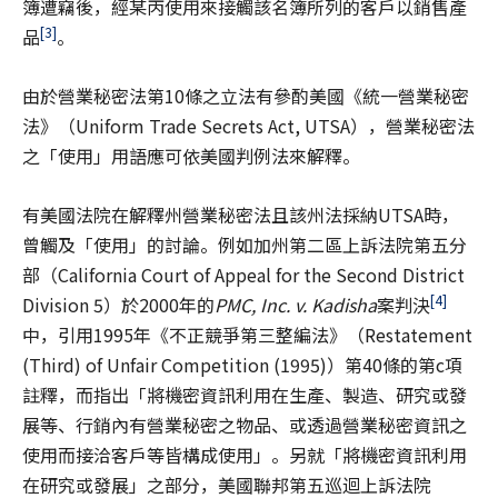
簿遭竊後，經某丙使用來接觸該名簿所列的客戶以銷售產
[3]
品
。
由於營業秘密法第10條之立法有參酌美國《統一營業秘密
法》（Uniform Trade Secrets Act, UTSA），營業秘密法
之「使用」用語應可依美國判例法來解釋。
有美國法院在解釋州營業秘密法且該州法採納UTSA時，
曾觸及「使用」的討論。例如加州第二區上訴法院第五分
部（California Court of Appeal for the Second District
[4]
Division 5）於2000年的
PMC, Inc. v. Kadisha
案判決
中，引用1995年《不正競爭第三整編法》（Restatement
(Third) of Unfair Competition (1995)）第40條的第c項
註釋，而指出「將機密資訊利用在生產、製造、研究或發
展等、行銷內有營業秘密之物品、或透過營業秘密資訊之
使用而接洽客戶等皆構成使用」。另就「將機密資訊利用
在研究或發展」之部分，美國聯邦第五巡迴上訴法院