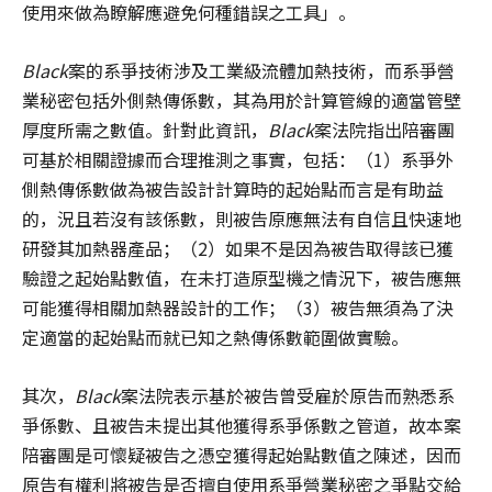
使用來做為瞭解應避免何種錯誤之工具」。
Black
案的系爭技術涉及工業級流體加熱技術，而系爭營
業秘密包括外側熱傳係數，其為用於計算管線的適當管壁
厚度所需之數值。針對此資訊，
Black
案法院指出陪審團
可基於相關證據而合理推測之事實，包括：（1）系爭外
側熱傳係數做為被告設計計算時的起始點而言是有助益
的，況且若沒有該係數，則被告原應無法有自信且快速地
研發其加熱器產品；（2）如果不是因為被告取得該已獲
驗證之起始點數值，在未打造原型機之情況下，被告應無
可能獲得相關加熱器設計的工作；（3）被告無須為了決
定適當的起始點而就已知之熱傳係數範圍做實驗。
其次，
Black
案法院表示基於被告曾受雇於原告而熟悉系
爭係數、且被告未提出其他獲得系爭係數之管道，故本案
陪審團是可懷疑被告之憑空獲得起始點數值之陳述，因而
原告有權利將被告是否擅自使用系爭營業秘密之爭點交給