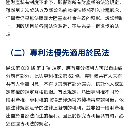
陸財產私有制度不准予，影響到所有財產權的法治規定，
雖然第 3 次修法以及新公佈的物權法終將列入此種觀念，
但畢竟仍是無法脫離大陸基本社會主義的殘影。訴訟體制
上，則較與目前各國法治貼近，不失為是一個進步的法
規。
（二）專利法優先適用於民法
民法第 819 條 第 1 項 規定，應有部分權利人可以自由處
分應有部分，此與專利權法第 62 條，專利權共有人未得
共有人全體同意，不得以其應有部分讓與、信託他人或設
定質權的規定互相抵觸。有此規定，乃因專利權不同於一
般財產權，專利權的取得是經過官方機構審查認可後，依
據法律規定賦予的法律上擬制的權利，並非如一般財產權
出自於自然法而生的權利。因此於探究專利權共有時，必
須依據專利法的規定。