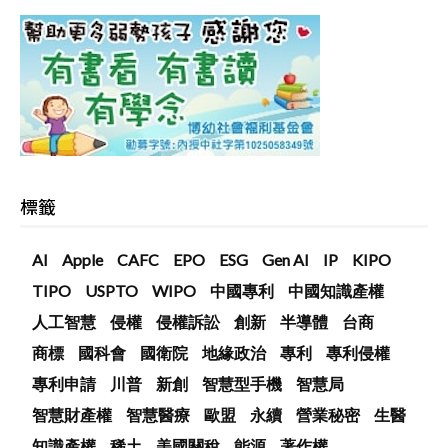
標籤
AI
Apple
CAFC
EPO
ESG
Gen AI
IP
KIPO
TIPO
USPTO
WIPO
中國專利
中國知識產權
人工智慧
侵權
侵權訴訟
創新
半導體
台商
商標
國科會
國衛院
地緣政治
專利
專利侵權
專利申請
川普
新創
智慧型手機
智慧局
智慧財產權
智慧醫療
歐盟
永續
營業秘密
生醫
知識產權
稀土
美國關稅
能源
著作權