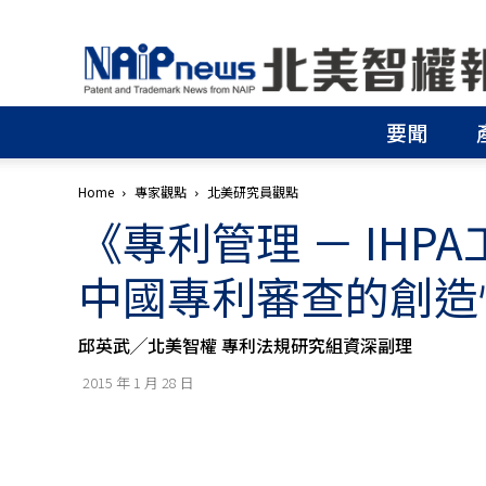
北
美
智
權
要聞
報
│
專
Home
專家觀點
北美研究員觀點
利
《專利管理 － IH
申
請
│
中國專利審查的創造
商
標
申
邱英武╱北美智權 專利法規研究組資深副理
請
│
2015 年 1 月 28 日
侵
權
分
析