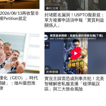
專利法規
2026/08/13再收緊非
封堵匿名漏洞！USPTO擬新規：
etition規定
單方複審申請須申報「實質利益
關係人」
商標要聞
優化（GEO）」時代
實況主踩雷恐成刑事共犯！北美
關鍵」：做AI最想推
智權解密私服直播「核彈級誤
牌
區」與三大致命風險