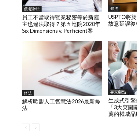
修法
侵權訴訟
USPTO將於
員工不當取得營業秘密等於新雇
故意延誤復權P
主也違法取得？第五巡院2020年
Six Dimensions v. Perficient案
專家觀點
修法
生成式引擎
解析歐盟人工智慧法2026最新修
「3大突圍
法
薦的權威品