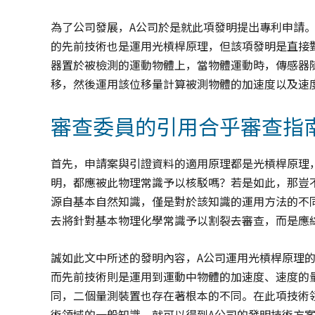
為了公司發展，A公司於是就此項發明提出專利申請
的先前技術也是運用光槓桿原理，但該項發明是直接
器置於被檢測的運動物體上，當物體運動時，傳感器
移，然後運用該位移量計算被測物體的加速度以及速
審查委員的引用合乎審查指
首先，申請案與引證資料的適用原理都是光槓桿原理
明，都應被此物理常識予以核駁嗎？若是如此，那豈
源自基本自然知識，僅是對於該知識的運用方法的不
去將針對基本物理化學常識予以割裂去審查，而是應
誠如此文中所述的發明內容，A公司運用光槓桿原理
而先前技術則是運用到運動中物體的加速度、速度的
同，二個量測裝置也存在著根本的不同。在此項技術
術領域的一般知識，就可以得到A公司的發明技術方