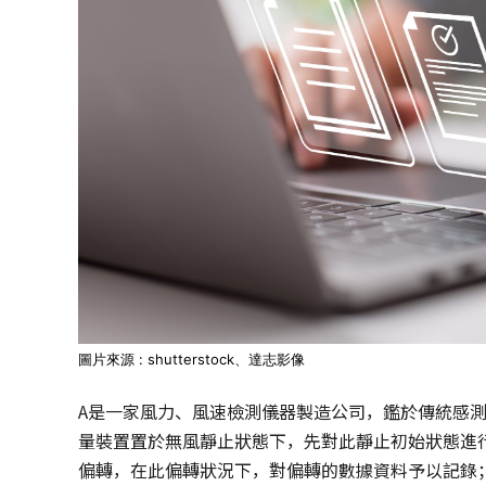
圖片來源 : shutterstock、達志影像
A是一家風力、風速檢測儀器製造公司，鑑於傳統感
量裝置置於無風靜止狀態下，先對此靜止初始狀態進
偏轉，在此偏轉狀況下，對偏轉的數據資料予以記錄