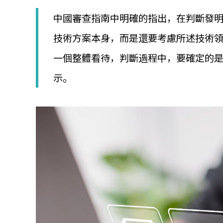
│
智
中國審查指南中明確的指出，在判斷發
財
權
技術方案本身，而是還要考慮所述技術
顧
一個整體看待，判斷過程中，要確定的
問
│
示。
專
利
佈
局
│
美
國
專
利