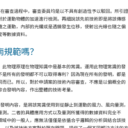
。在審查過程中，審查委員均是以不具有創造性予以駁回。所引
對於運動物體的加速進行檢測。再細說該先前技術即是將該傳感
隨之運動，內部的光纖或是透鏡發生位移，使射出光線也隨之偏
度等數據資料。
南規範嗎？
，此物理原理在物理知識中是基本的常識。運用此物理常識的發
不是所有的發明都不可以取得專利？因為現在所有的發明，都是
同而已。所以，對於申請案的技術內容審查，不應是以偏概全的
綜合發明內容，作出整體的技術考量。
的發明內容，是將該常識使用到從靜止到運動的風力、風向量測
量測。二者的具體應用方式以及量測所獲得的數據資料完全不
領域中的一般人，應無法僅僅是依循合乎邏輯的分析與結合該技
案，以及該技術方案對於現存問題，提供了一個不同解決方法的