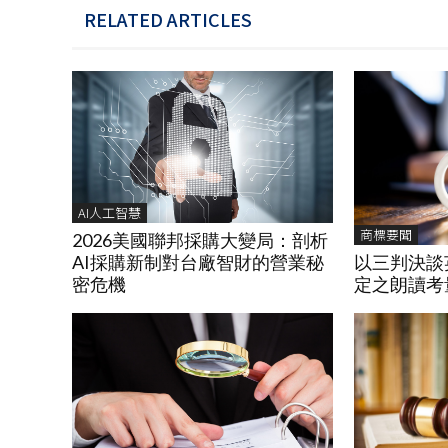
RELATED ARTICLES
AI人工智慧
商標要聞
2026美國聯邦採購大變局：剖析
以三判決談
AI採購新制對台廠智財的營業秘
定之朗讀考
密危機