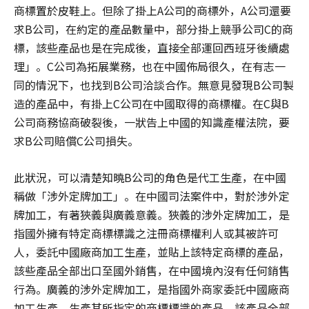
商標置於皮鞋上。但除了掛上A公司的商標外，A公司還要
求B公司，在約定的產品數量中，部分掛上競爭公司C的商
標，該些產品也是在完成後，直接全部運回西班牙後續處
理」。C公司為拓展業務，也在中國佈局很久，在有志一
同的情況下，也找到B公司洽談合作。無意見發現B公司製
造的產品中，有掛上C公司在中國取得的商標權。在C與B
公司商務協商破裂後，一狀告上中國的知識產權法院，要
求B公司賠償C公司損失。
此狀況，可以清楚知曉B公司的角色是代工生產，在中國
稱做「涉外定牌加工」。在中國司法案件中，對於涉外定
牌加工，有著狹義與廣義意義。狹義的涉外定牌加工，是
指國外擁有特定商標標識之注冊商標權利人或其被許可
人，委託中國廠商加工生產，並貼上該特定商標的產品，
該些產品全部出口至國外銷售，在中國境內沒有任何銷售
行為。廣義的涉外定牌加工，是指國外商家委託中國廠商
加工生產，生產其所指定的商標標識的產品，該產品全部