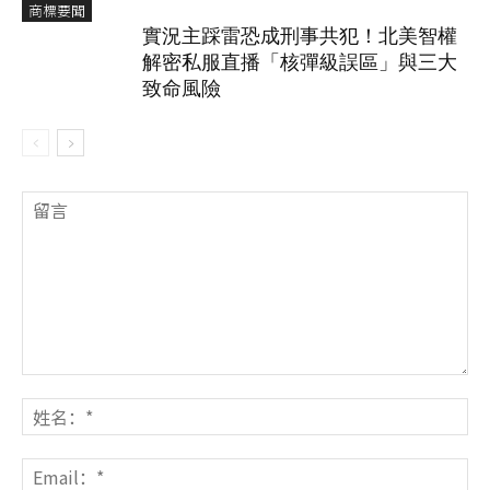
商標要聞
實況主踩雷恐成刑事共犯！北美智權
解密私服直播「核彈級誤區」與三大
致命風險