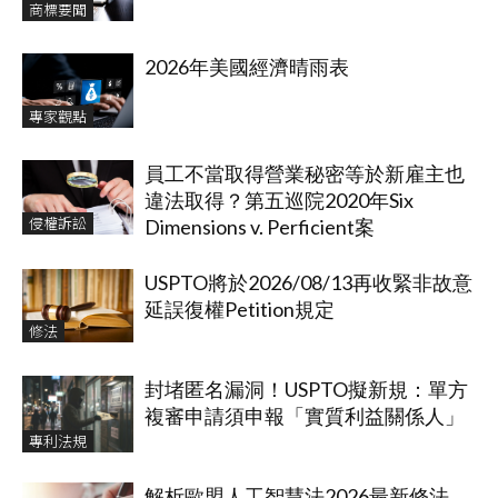
商標要聞
2026年美國經濟晴雨表
專家觀點
員工不當取得營業秘密等於新雇主也
違法取得？第五巡院2020年Six
侵權訴訟
Dimensions v. Perficient案
USPTO將於2026/08/13再收緊非故意
延誤復權Petition規定
修法
封堵匿名漏洞！USPTO擬新規：單方
複審申請須申報「實質利益關係人」
專利法規
解析歐盟人工智慧法2026最新修法