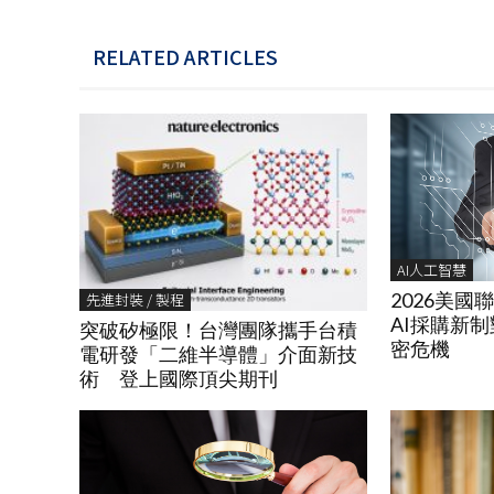
RELATED ARTICLES
AI人工智慧
2026美
先進封裝 / 製程
AI採購新
突破矽極限！台灣團隊攜手台積
密危機
電研發「二維半導體」介面新技
術 登上國際頂尖期刊