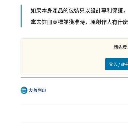
│
智
如果本身產品的包裝只以設計專利保護
財
權
拿去註冊商標並獲准時，原創作人有什
顧
問
│
專
請先登
利
佈
局
登入 / 
│
美
國
專
友善列印
利