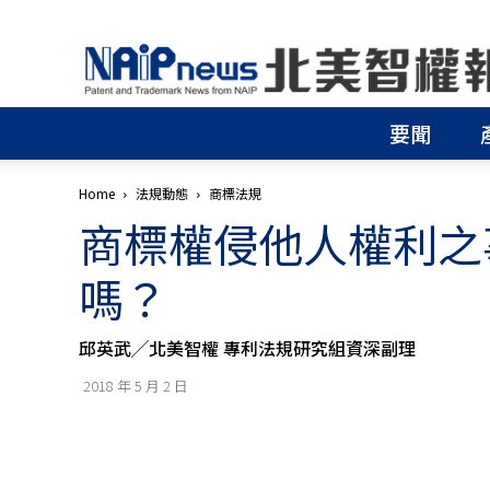
北
美
智
權
要聞
報
│
專
Home
法規動態
商標法規
利
商標權侵他人權利之
申
請
│
嗎？
商
標
申
邱英武╱北美智權 專利法規研究組資深副理
請
│
2018 年 5 月 2 日
侵
權
分
析