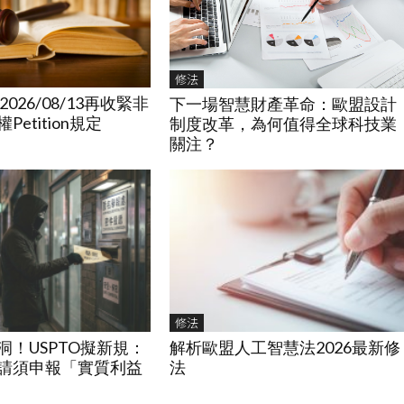
修法
2026/08/13再收緊非
下一場智慧財產革命：歐盟設計
etition規定
制度改革，為何值得全球科技業
關注？
修法
洞！USPTO擬新規：
解析歐盟人工智慧法2026最新修
請須申報「實質利益
法