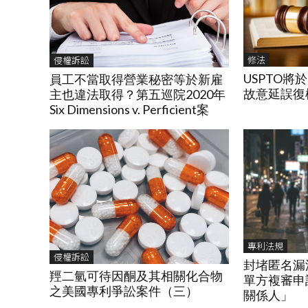
修法
侵權訴訟
USPTO將於
員工不當取得營業秘密等於新雇
故意延誤復權P
主也違法取得？第五巡院2020年
Six Dimensions v. Perficient案
專利法規
侵權訴訟
封堵匿名漏
羥二氫可待因酮及其相關化合物
單方複審申
之美國專利爭訟案件（三）
關係人」