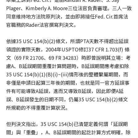
Plager、Kimberly A. Moore三位法官負責審理。三人一致
同意維持地方法院原判決，並由即將接任Fed. Cir.首席法
官職務的Rader法官撰寫判決文。
依據35 USC 154(b)(2)條文，所謂PTA天數不得超出延誤
領證的實際天數，2004年USPTO修訂37 CFR 1.703(f) 條
文（69 FR 21706、69 FR 34283）時即曾說明其立場：考
慮A、B延誤期間重覆計算問題時，B延誤期間應考慮扣除
35 USC 154(b)(1)(B)(i)~(iii)情形後的整體繫屬期間，而
非僅是申請日起算三年後的期間，也就是同一官方延誤事
件有可能導致A延誤，進而又導致B延誤，因此即便A延
誤、B延誤發生的日期不同，仍屬35 USC 154(b)(2)條文
所規範的不得重覆計算狀況。
但判決文指出，35 USC 154(b)已清楚定義何謂「延誤期
間」與「重疊」，A、B延誤期間的起訖計算方式明確，除