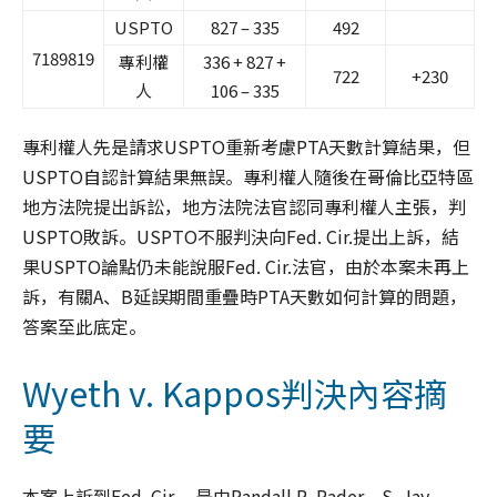
USPTO
827 – 335
492
7189819
專利權
336 + 827 +
722
+230
人
106 – 335
專利權人先是請求USPTO重新考慮PTA天數計算結果，但
USPTO自認計算結果無誤。專利權人隨後在哥倫比亞特區
地方法院提出訴訟，地方法院法官認同專利權人主張，判
USPTO敗訴。USPTO不服判決向Fed. Cir.提出上訴，結
果USPTO論點仍未能說服Fed. Cir.法官，由於本案未再上
訴，有關A、B延誤期間重疊時PTA天數如何計算的問題，
答案至此底定。
Wyeth v. Kappos判決內容摘
要
本案上訴到Fed. Cir.，是由Randall R. Rader、S. Jay