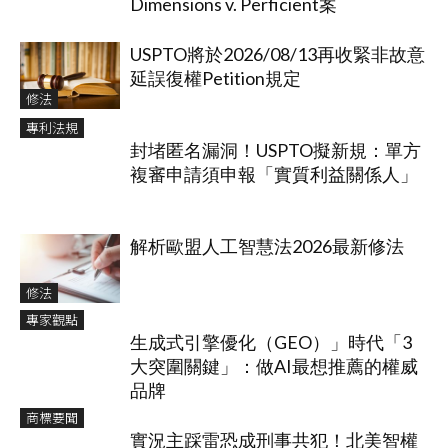
Dimensions v. Perficient案
USPTO將於2026/08/13再收緊非故意
延誤復權Petition規定
修法
專利法規
封堵匿名漏洞！USPTO擬新規：單方
複審申請須申報「實質利益關係人」
解析歐盟人工智慧法2026最新修法
修法
專家觀點
生成式引擎優化（GEO）」時代「3
大突圍關鍵」：做AI最想推薦的權威
品牌
商標要聞
實況主踩雷恐成刑事共犯！北美智權