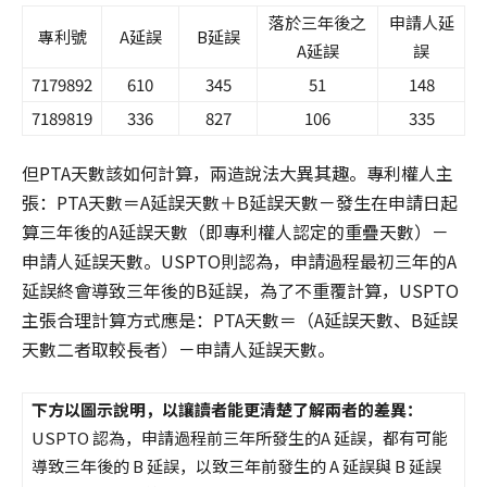
落於三年後之
申請人延
專利號
A延誤
B延誤
A延誤
誤
7179892
610
345
51
148
7189819
336
827
106
335
但PTA天數該如何計算，兩造說法大異其趣。專利權人主
張：PTA天數＝A延誤天數＋B延誤天數－發生在申請日起
算三年後的A延誤天數（即專利權人認定的重疊天數）－
申請人延誤天數。USPTO則認為，申請過程最初三年的A
延誤終會導致三年後的B延誤，為了不重覆計算，USPTO
主張合理計算方式應是：PTA天數＝（A延誤天數、B延誤
天數二者取較長者）－申請人延誤天數。
下方以圖示說明，以讓讀者能更清楚了解兩者的差異：
USPTO 認為，申請過程前三年所發生的A 延誤，都有可能
導致三年後的 B 延誤，以致三年前發生的 A 延誤與 B 延誤