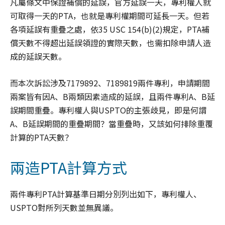
凡屬條文中保證補償的延誤，官方延誤一天，專利權人就
可取得一天的PTA，也就是專利權期間可延長一天。但若
各項延誤有重疊之處，依35 USC 154(b)(2)規定，PTA補
償天數不得超出延誤領證的實際天數，也需扣除申請人造
成的延誤天數。
而本次訴訟涉及7179892、7189819兩件專利，申請期間
兩案皆有因A、B兩類因素造成的延誤，且兩件專利A、B延
誤期間重疊。專利權人與USPTO的主張歧見，即是何謂
A、B延誤期間的重疊期間？當重疊時，又該如何排除重覆
計算的PTA天數？
兩造PTA計算方式
兩件專利PTA計算基準日期分別列出如下，專利權人、
USPTO對所列天數並無異議。