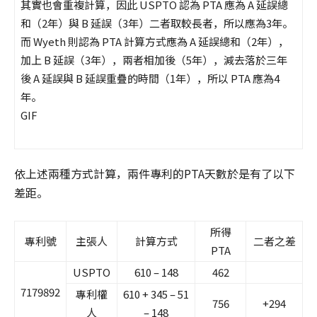
其實也會重複計算，因此 USPTO 認為 PTA 應為 A 延誤總
和（2年）與 B 延誤（3年）二者取較長者，所以應為3年。
而 Wyeth 則認為 PTA 計算方式應為 A 延誤總和（2年），
加上 B 延誤（3年），兩者相加後（5年），減去落於三年
後 A 延誤與 B 延誤重疊的時間（1年），所以 PTA 應為4
年。
GIF
依上述兩種方式計算，兩件專利的PTA天數於是有了以下
差距。
所得
專利號
主張人
計算方式
二者之差
PTA
USPTO
610 – 148
462
7179892
專利權
610 + 345 – 51
756
+294
人
– 148