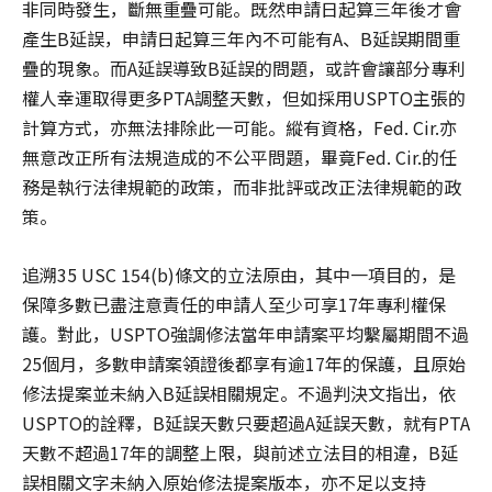
非同時發生，斷無重疊可能。既然申請日起算三年後才會
產生B延誤，申請日起算三年內不可能有A、B延誤期間重
疊的現象。而A延誤導致B延誤的問題，或許會讓部分專利
權人幸運取得更多PTA調整天數，但如採用USPTO主張的
計算方式，亦無法排除此一可能。縱有資格，Fed. Cir.亦
無意改正所有法規造成的不公平問題，畢竟Fed. Cir.的任
務是執行法律規範的政策，而非批評或改正法律規範的政
策。
追溯35 USC 154(b)條文的立法原由，其中一項目的，是
保障多數已盡注意責任的申請人至少可享17年專利權保
護。對此，USPTO強調修法當年申請案平均繫屬期間不過
25個月，多數申請案領證後都享有逾17年的保護，且原始
修法提案並未納入B延誤相關規定。不過判決文指出，依
USPTO的詮釋，B延誤天數只要超過A延誤天數，就有PTA
天數不超過17年的調整上限，與前述立法目的相違，B延
誤相關文字未納入原始修法提案版本，亦不足以支持