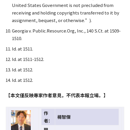
United States Government is not precluded from
receiving and holding copyrights transferred to it by
assignment, bequest, or otherwise.”).
Georgia v. Public.Resource.Org, Inc., 140 S.Ct. at 1509-
1510.
Id. at 1511.
Id. at 1511-1512.
Id. at 1512.
Id. at 1512.
【本文僅反映專家作者意見，不代表本報立場。】
作
楊智傑
者：
現