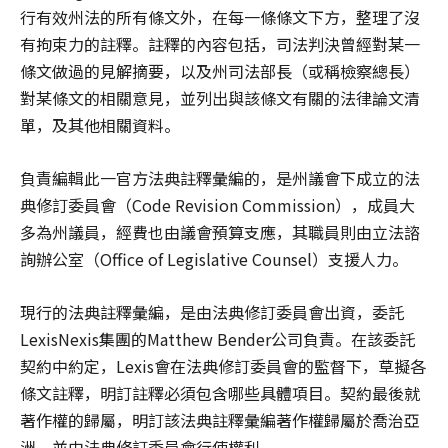
行有效州法的所有條文外，在每一條條文下方，整理了沒
有拘束力的註釋。註釋的內容包括，司法判決曾經對某一
條文做過的見解摘要，以及州司法部長（或稱檢察總長）
對某條文的相關意見，並列出與該條文有關的法律論文清
單，及其他相關資料。
負責編輯此一官方法典註釋彙編的，是州議會下成立的法
典修訂委員會（Code Revision Commission），成員大
多為州議員，經費也由議會預算支應，其職員則由立法諮
詢辦公室（Office of Legislative Counsel）支援人力。
現行的法典註釋彙編，是由法典修訂委員會出資，委託
LexisNexis集團的Matthew Bender公司負責。在該委託
契約中約定，Lexis會在法典修訂委員會的監督下，草擬各
條文註釋，明訂註釋必須包含哪些具體項目。契約最後就
著作權的歸屬，明訂該法典註釋彙編著作權歸屬於喬治亞
洲，並由法典修訂委員會行使權利。