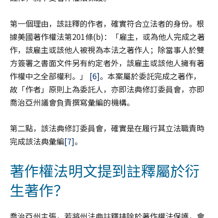
第一個理由，該註釋的作者，確實符合立法者的身份。根
據美國著作權法第201條(b)：「雇主，或為他人完成之著
作，該雇主或該他人被視為本法之著作人；除當事人於雙
方簽署之書面文件另有約定者外，該雇主或該他人擁有著
作權中之全部權利。」
[6]
。本案屬於委託完成之著作，
故「作者」原則上為委託人，亦即法典修訂委員會，亦即
喬治亞州議會負責撰寫彙編的機構。
第二點，該法典修訂委員會，確實是在履行其立法職責時
完成該法典彙編
[7]
。
著作權法明文提到註釋屬於衍
生著作？
喬治亞州主張，若將州法典註釋排除於著作權法保護，會