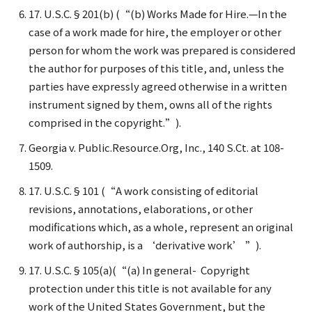
17. U.S.C.§201(b) (“(b) Works Made for Hire.—In the
case of a work made for hire, the employer or other
person for whom the work was prepared is considered
the author for purposes of this title, and, unless the
parties have expressly agreed otherwise in a written
instrument signed by them, owns all of the rights
comprised in the copyright.”).
Georgia v. Public.Resource.Org, Inc., 140 S.Ct. at 108-
1509.
17. U.S.C.§101 (“A work consisting of editorial
revisions, annotations, elaborations, or other
modifications which, as a whole, represent an original
work of authorship, is a ‘derivative work’ ”).
17. U.S.C.§105(a)(“(a) In general- Copyright
protection under this title is not available for any
work of the United States Government, but the