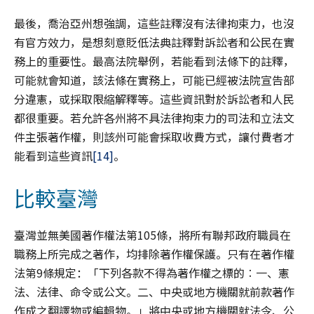
最後，喬治亞州想強調，這些註釋沒有法律拘束力，也沒
有官方效力，是想刻意貶低法典註釋對訴訟者和公民在實
務上的重要性。最高法院舉例，若能看到法條下的註釋，
可能就會知道，該法條在實務上，可能已經被法院宣告部
分違憲，或採取限縮解釋等。這些資訊對於訴訟者和人民
都很重要。若允許各州將不具法律拘束力的司法和立法文
件主張著作權，則該州可能會採取收費方式，讓付費者才
能看到這些資訊
[14]
。
比較臺灣
臺灣並無美國著作權法第105條，將所有聯邦政府職員在
職務上所完成之著作，均排除著作權保護。只有在著作權
法第9條規定：「下列各款不得為著作權之標的︰一、憲
法、法律、命令或公文。二、中央或地方機關就前款著作
作成之翻譯物或編輯物。」將中央或地方機關就法令、公