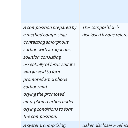
A composition prepared by
The composition is
a method comprising:
disclosed by one refere
contacting amorphous
carbon with an aqueous
solution consisting
essentially of ferric sulfate
and an acid to form
promoted amorphous
carbon; and
drying the promoted
amorphous carbon under
drying conditions to form
the composition.
A system, comprising:
Baker discloses a vehic