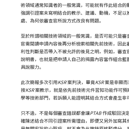
術領域通常知識者的一般常識，可能就有作此結合的
強調引證案未寫明結合的教示、建議、動機，不足以
處、為何依審查官所說方式改良有問題。
至於所謂相關技術領域的一般常識，是否可能只是審
官需閱讀申請內容後再分析檢索相關先前技術，因此
利性判斷是否帶入不被允許的後見之明，例如，審查
說明書，也就是把申請人自己的揭露內容當作組合藍
具說服力。
此次簡報多次引用
KSR
案判決，畢竟
KSR
案是非顯而
按
KSR
案教示，就是依先前技術元件習知功能作可預
學等技術部門，若訴願人能證明其結合方式會產生非
只不過，不是每個審查錯誤都會讓
PTAB
作成駁回決
確陳述結合不同引證案所需理由，即便又另外加寫其
是無關宏旨的小瑕疵，就不會為此撤銷原核駁處分。