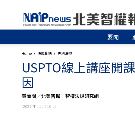
北
美
智
權
要聞
報
│
專
Home
法規動態
專利法規
利
USPTO線上講座開
申
請
│
因
商
標
申
黃蘭閔／北美智權 智權法規研究組
請
│
2021 年 11 月 10 日
侵
權
分
析