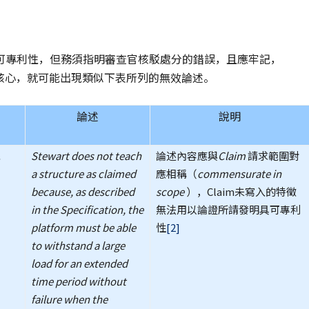
可專利性，但務須指明審查官核駁處分的錯誤，且應牢記，
核心，就可能出現類似下表所列的無效論述。
論述
說明
.
Stewart does not teach
論述內容應與
Claim
請求範圍對
a structure as claimed
應相稱（
commensurate in
because, as described
scope
），Claim未寫入的特徵
in the Specification, the
無法用以論證所請發明具可專利
platform must be able
性
[2]
to withstand a large
load for an extended
time period without
failure when the