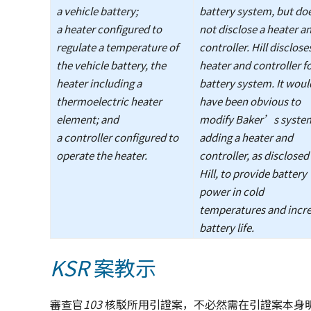
a vehicle battery;
battery system, but do
a heater configured to
not disclose a heater a
regulate a temperature of
controller. Hill disclose
the vehicle battery, the
heater and controller fo
heater including a
battery system. It woul
thermoelectric heater
have been obvious to
element; and
modify Baker’s syste
a controller configured to
adding a heater and
operate the heater.
controller, as disclosed
Hill, to provide battery
power in cold
temperatures and incr
battery life.
KSR
案教示
審查官
103
核駁所用引證案，不必然需在引證案本身