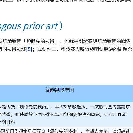
ous prior art
）
為所請發明「類似先前技術」，也就是引證案與所請發明的關係
相同技術領域
[5]
；或要件二，引證案與所請發明要解決的問題合
答辨無效原因
案是否為「類似先前技術」，與
102
核駁無涉。一文獻完全揭露請求
項特徵，即使屬於不同技術領域且無關要解決的問題，仍可用作新
比對材料
核駁所用引證案毋須互為「類似先前技術」。主講人表示，這類論述