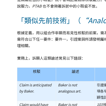
說服力，
PTAB
也不會揪著訴狀中的小瑕疵不放。
「類似先前技術」（
“Analog
根據定義，用以組合作非顯而易見性核駁的前案，需
需符合以下任一要件：要件一，引證案與所請發明屬
理相關。
實務上，訴願人這類論述常見以下錯誤：
核駁
論述
Claim is anticipated
Baker is not
引證
by Baker.
analogous art.
項各
穎性
Claim would have
Baker is not
103