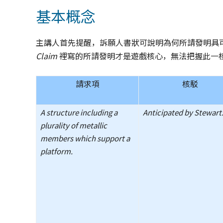
基本概念
主講人首先提醒，訴願人書狀可說明為何所請發明具
Claim
裡寫的所請發明才是遊戲核心，無法把握此一
請求項
核駁
A structure including a
Anticipated by Stewart
plurality of metallic
members which support a
platform.