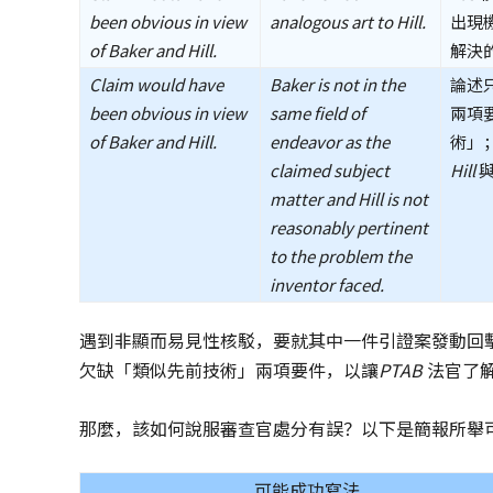
been obvious in view
analogous art to Hill.
出現
of Baker and Hill.
解決
Claim would have
Baker is not in the
論述
been obvious in view
same field of
兩項
of Baker and Hill.
endeavor as the
術」
claimed subject
Hill
與
matter and Hill is not
reasonably pertinent
to the problem the
inventor faced.
遇到非顯而易見性核駁，要就其中一件引證案發動回
欠缺「類似先前技術」兩項要件，以讓
PTAB
法官了
那麼，該如何說服審查官處分有誤？以下是簡報所舉
可能成功寫法