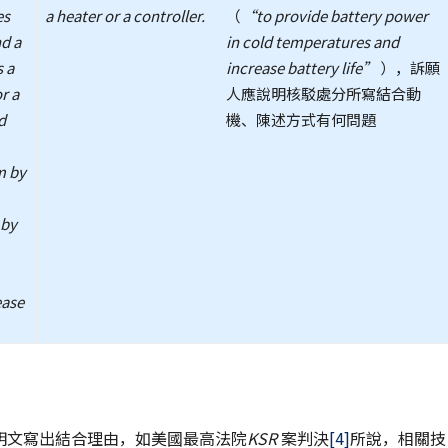
es
a heater or a controller.
（
“to provide battery power
nd a
in cold temperatures and
s a
increase battery life”
），訴願
r a
人應說明核駁處分所寫結合動
d
機、陳述方式有何問題
m by
 by
ease
明文寫出結合理由，如美國最高法院
KSR
案判決
[4]
所說，相關技