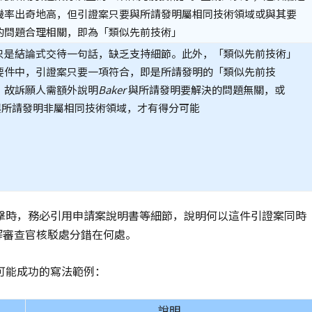
機率出奇地高，但引證案只要與所請發明屬相同技術領域或與其要
的問題合理相關，即為「類似先前技術」
只是結論式交待一句話，缺乏支持細節。此外，「類似先前技術」
要件中，引證案只要一項符合，即是所請發明的「類似先前技
；故訴願人需額外說明
Baker
與所請發明要解決的問題無關，或
所請發明非屬相同技術領域，才有得分可能
擊時，務必引用申請案說明書等細節，說明何以這件引證案同時
解審查官核駁處分錯在何處。
可能成功的寫法範例：
說明