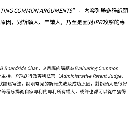
TING COMMON ARGUMENTS”
，內容列舉多種訴願
功原因，對訴願人、申請人，乃至是面對
IPR
攻擊的專
B Boardside Chat
，
9
月底的講題為
Evaluating Common
s
主持，
PTAB
行政專利法官（
Administrative Patent Judge；
狀論述寫法，說明常見的訴願失敗及成功原因，對訴願人是很好
R
等程序捍衛自家專利的專利所有權人，或許也都可以從中獲得