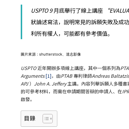
│
智
USPTO 9
月底舉行了線上講座
“EVALUA
財
權
狀論述寫法，說明常見的訴願失敗及成
顧
利所有權人，可能都有參考價值。
問
│
專
利
圖片來源 : shutterstock、達志影像
佈
局
USPTO
近年開辦多項線上講座，其中一個系列為
PTA
│
美
Arguments
[1]
，由
PTAB
專利律師
Andreas Baltatzi
國
APJ
）
John A. Jeffery
主講。內容列舉訴願人多種書
專
的可參考材料，而需在申請期間答辯的申請人、在
IP
利
啟發。
目錄