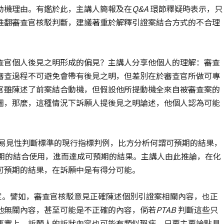
動機理由。有鑑於此，主講人簡報及在
Q&A
環節釋疑時表示，只
推翻審查官核駁判斷，建議著重於解釋引證案結合方式的不合理
查官個人後見之明形成的偏見？主講人分享他個人的理解：審查
審查過程不可避免會帶有後見之明，但差別在於審查官所做可專
官雖陳述了前案結合動機，但假設他所提動機全來自被審查案的
圖，那麼，這種情況下訴願人提後見之明論述，他個人認為可能
易見性判斷標準的現行指標判例，比方分析何謂可預期的結果，
期的結合使用，進而達成可預期的結果。主講人由此推論，在化
可預期的結果，在訴願中是有得分可能。
定。譬如，審查官核駁意見正確陳述個別引證案相關內容，也正
他無關內容，甚至可能是不正確的內容，倘若
PTAB
判斷這些只
事實上，訴願人的訴狀內容也可能有類似瑕疵，只要主要論點具