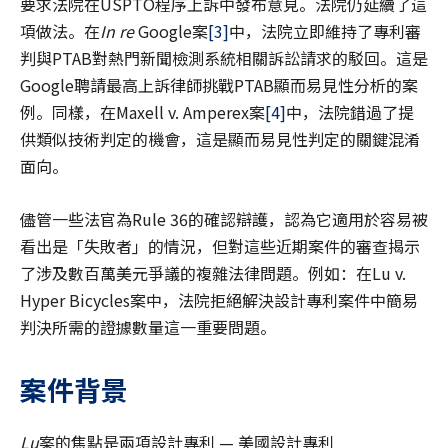
要求法院在USPTO程序上訴中發布意見。法院仍延續了這
項做法。在
In re
Google案
[3]
中，法院立即維持了專利審
判與PTAB對熱門新聞檢測系統相關訴訟請求的駁回。這是
Google聘請最高上訴律師挑戰PTAB顯而易見性分析的案
例。同樣，在Maxell v. Amperex案
[4]
中，法院錯過了提
供類似技術判定的機會，這是顯而易見性判定的關鍵混淆
面向。
儘管一些法官為Rule 36的確認辯護，認為它適用於容易被
看出是「失敗者」的情況，但對這些近期案件的審查揭示
了涉及數百萬美元爭議的複雜法律問題。例如：在Lu v.
Hyper Bicycles案中，法院拒絕解決設計專利案件中簡易
判決所需的證據數量這一重要問題。
案件背景
Lu
案的焦點是兩項設計專利 — 美國設計專利