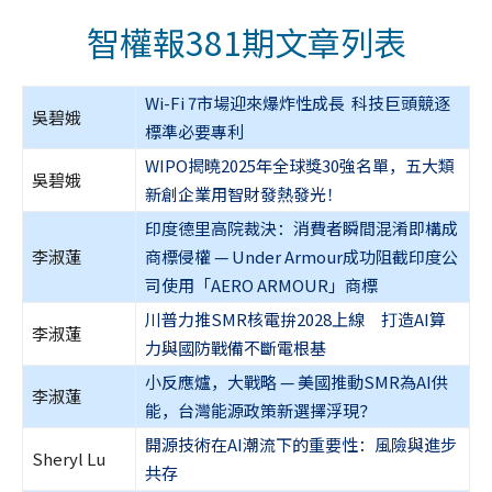
智權報381期文章列表
Wi-Fi 7市場迎來爆炸性成長 科技巨頭競逐
吳碧娥
標準必要專利
WIPO揭曉2025年全球獎30強名單，五大類
吳碧娥
新創企業用智財發熱發光！
印度德里高院裁決：消費者瞬間混淆即構成
李淑蓮
商標侵權 — Under Armour成功阻截印度公
司使用「AERO ARMOUR」商標
川普力推SMR核電拚2028上線 打造AI算
李淑蓮
力與國防戰備不斷電根基
小反應爐，大戰略 — 美國推動SMR為AI供
李淑蓮
能，台灣能源政策新選擇浮現？
開源技術在AI潮流下的重要性：風險與進步
Sheryl Lu
共存