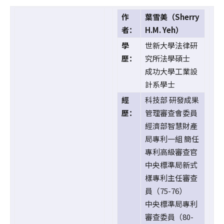
作
葉雪美（Sherry
者：
H.M. Yeh）
學
世新大學法律研
歷：
究所法學碩士
成功大學工業設
計系學士
經
科技部 研發成果
歷：
管理審查會委員
經濟部智慧財產
局專利一組 簡任
專利高級審查官
中央標準局新式
樣專利主任審查
員（75-76）
中央標準局專利
審查委員（80-