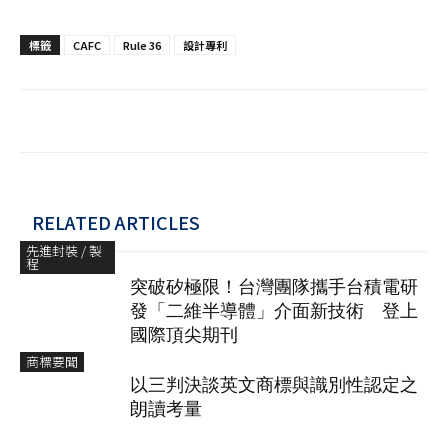
標籤
CAFC
Rule 36
設計專利
RELATED ARTICLES
先進封裝 / 製
程
突破矽極限！台灣團隊攜手台積電研
發「二維半導體」介面新技術 登上
國際頂尖期刊
商標要聞
以三判決談英文商標與識別性認定之
朗讀考量