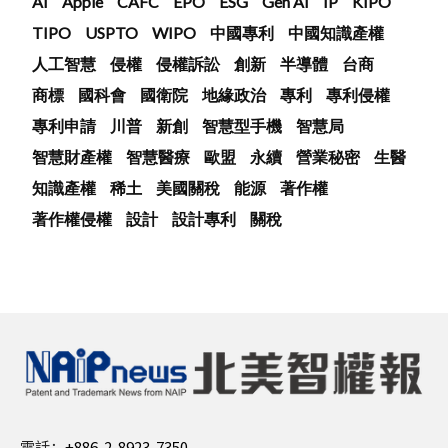
AI
Apple
CAFC
EPO
ESG
Gen AI
IP
KIPO
TIPO
USPTO
WIPO
中國專利
中國知識產權
人工智慧
侵權
侵權訴訟
創新
半導體
台商
商標
國科會
國衛院
地緣政治
專利
專利侵權
專利申請
川普
新創
智慧型手機
智慧局
智慧財產權
智慧醫療
歐盟
永續
營業秘密
生醫
知識產權
稀土
美國關稅
能源
著作權
著作權侵權
設計
設計專利
關稅
電話：
+886-2-8923-7350