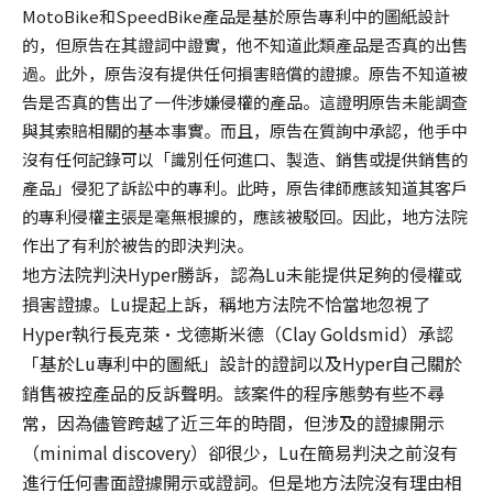
MotoBike和SpeedBike產品是基於原告專利中的圖紙設計
的，但原告在其證詞中證實，他不知道此類產品是否真的出售
過。此外，原告沒有提供任何損害賠償的證據。原告不知道被
告是否真的售出了一件涉嫌侵權的產品。這證明原告未能調查
與其索賠相關的基本事實。而且，原告在質詢中承認，他手中
沒有任何記錄可以「識別任何進口、製造、銷售或提供銷售的
產品」侵犯了訴訟中的專利。此時，原告律師應該知道其客戶
的專利侵權主張是毫無根據的，應該被駁回。因此，地方法院
作出了有利於被告的即決判決。
地方法院判決Hyper勝訴，認為Lu未能提供足夠的侵權或
損害證據。Lu提起上訴，稱地方法院不恰當地忽視了
Hyper執行長克萊·戈德斯米德（Clay Goldsmid）承認
「基於Lu專利中的圖紙」設計的證詞以及Hyper自己關於
銷售被控產品的反訴聲明。該案件的程序態勢有些不尋
常，因為儘管跨越了近三年的時間，但涉及的證據開示
（minimal discovery）卻很少，Lu在簡易判決之前沒有
進行任何書面證據開示或證詞。但是地方法院沒有理由相