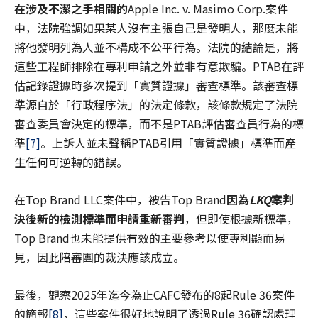
在
涉及不潔之手相關
的
Apple Inc. v. Masimo Corp.案件
中，法院強調如果某人沒有主張自己是發明人，那麼未能
將他發明列為人並不構成不公平行為。法院的結論是，將
這些工程師排除在專利申請之外並非有意欺騙。PTAB在評
估記錄證據時多次提到「實質證據」審查標準。該審查標
準源自於「行政程序法」的法定條款，該條款規定了法院
審查委員會決定的標準，而不是PTAB評估審查員行為的標
準
[7]
。上訴人並未聲稱PTAB引用「實質證據」標準而產
生任何可逆轉的錯誤。
在Top Brand LLC案件中，被告Top Brand
因為
LKQ
案判
決後新的檢測標準而申請重新審判
，但即使根據新標準，
Top Brand也未能提供有效的主要參考以使專利顯而易
見，因此陪審團的裁決應該成立。
最後，觀察2025年迄今為止CAFC發布的8起Rule 36案件
的簡報
[8]
，這些案件很好地說明了透過Rule 36確認處理