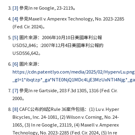
[3]
參見In re Google, 23-2119
。
[4]
參見Maxell v. Amperex Technology, No. 2023-2285
(Fed. Cir. 2024)。
[5]
圖片來源：2006年10月10日美國專利公報
USD52,846；:2007年12月4日美國專利公報的
USD556,642。
[6]
圖片來源：
https://cdn.patentlyo.com/media/2025/02/HypervLu.png
_gl=1*ibqtzp*_ga*NTE0NjQ1MDc4LjE3MzUxNTI4Njg.*_
[7]
參見In re Gartside, 203 F.3d 1305, 1316 (Fed. Cir.
2000。
[8]
CAFC公布的8起Rule 36案件包括：(1) Lu v. Hyper
Bicycles, Inc. 24-1081, (2) Wilson v. Corning, No. 24-
1065, (3) In re Google, 23119, (4) Maxell v. Amperex
Technology, No. 2023-2285 (Fed. Cir. 2024, (5) In re