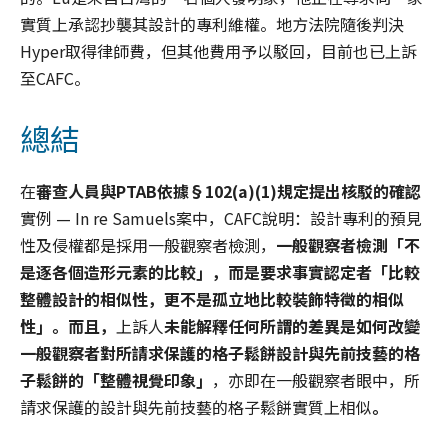
實質上承認抄襲其設計的專利維權。地方法院隨後判決
Hyper取得律師費，但其他費用予以駁回，目前也已上訴
至CAFC。
總結
在
審查人員與PTAB依據§102(a)(1)規定提出核駁的確認
實例 — In re Samuels案中，CAFC說明：設計專利的預見
性及侵權都是採用一般觀察者檢測，
一般觀察者檢測「不
是逐各個造形元素的比較」，而是要求事實認定者「比較
整體設計的相似性，更不是孤立地比較裝飾特徵的相似
性」。而且，
上訴人
未能解釋任何所謂的差異是如何改變
一般觀察者對所請求保護的格子鬆餅設計與先前技藝的格
子鬆餅的「整體視覺印象」
，亦即在一般觀察者眼中，所
請求保護的設計與先前技藝的格子鬆餅實質上相似
。