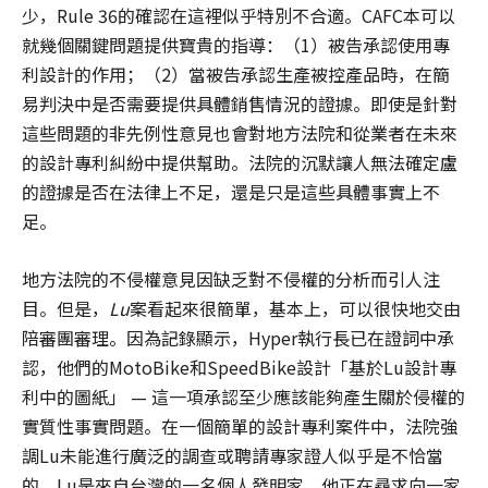
少，Rule 36的確認在這裡似乎特別不合適。CAFC本可以
就幾個關鍵問題提供寶貴的指導：（1）被告承認使用專
利設計的作用；（2）當被告承認生產被控產品時，在簡
易判決中是否需要提供具體銷售情況的證據。即使是針對
這些問題的非先例性意見也會對地方法院和從業者在未來
的設計專利糾紛中提供幫助。法院的沉默讓人無法確定盧
的證據是否在法律上不足，還是只是這些具體事實上不
足。
地方法院的不侵權意見因缺乏對不侵權的分析而引人注
目。但是，
Lu
案看起來很簡單，基本上，可以很快地交由
陪審團審理。因為記錄顯示，Hyper執行長已在證詞中承
認，他們的MotoBike和SpeedBike設計「基於Lu設計專
利中的圖紙」 — 這一項承認至少應該能夠產生關於侵權的
實質性事實問題。在一個簡單的設計專利案件中，法院強
調Lu未能進行廣泛的調查或聘請專家證人似乎是不恰當
的。Lu是來自台灣的一名個人發明家，他正在尋求向一家