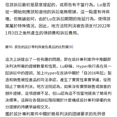
信該訴訟最初是惡意提起的，或原告有不當行為。Lu是否
從一開始就應該知道他的訴訟毫無根據，這一點還有待商
榷。但無論如何，由於Lu在訴訟期間的拖延行為，使得該
案屬於特殊情況。因此，地方法院判決被告須支付2022年
1月3日之後所產生的律師費和訴訟費用。
圖10. 原告的設計專利與被告產品的比對圖
[6]
這次上訴提出了一些有趣的問題，即在設計專利案件中推翻即
決判決所需的證據數量和性質。Lu辯稱，Hyper執行長在另一
起訴訟中的證詞，加上Hyper在反訴中關於「自2016年起」製
造和銷售被控產品的司法承認，產生了實質性事實爭議，從而
阻止了簡易判決。地方法院認為，如果沒有實際銷售或損害的
額外證據，這項證據不足，但Lu認為這不恰當地提高了簡易判
決標準。這與在各個訴訟階段關於什麼構成設計專利侵權的充
分證據的持續爭論相交叉。
鑑於設計專利案件中關於簡易判決的證據要求的先例很