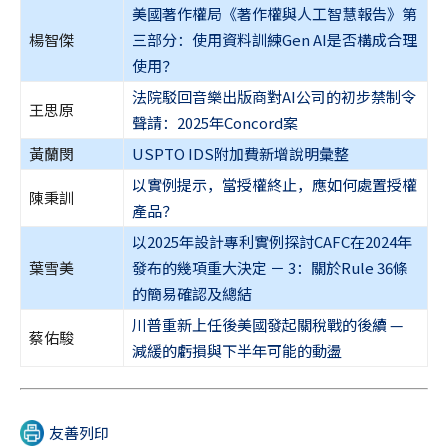
美國著作權局《著作權與人工智慧報告》第
楊智傑
三部分：使用資料訓練Gen AI是否構成合理
使用？
法院駁回音樂出版商對AI公司的初步禁制令
王思原
聲請：2025年Concord案
黃蘭閔
USPTO IDS附加費新增說明彙整
以實例提示，當授權終止，應如何處置授權
陳秉訓
產品？
以2025年設計專利實例探討CAFC在2024年
葉雪美
發布的幾項重大決定 － 3：關於Rule 36條
的簡易確認及總結
川普重新上任後美國發起關稅戰的後續 —
蔡佑駿
減緩的虧損與下半年可能的動盪
友善列印