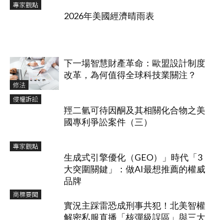
專家觀點
2026年美國經濟晴雨表
下一場智慧財產革命：歐盟設計制度
改革，為何值得全球科技業關注？
修法
侵權訴訟
羥二氫可待因酮及其相關化合物之美
國專利爭訟案件（三）
專家觀點
生成式引擎優化（GEO）」時代「3
大突圍關鍵」：做AI最想推薦的權威
品牌
商標要聞
實況主踩雷恐成刑事共犯！北美智權
解密私服直播「核彈級誤區」與三大