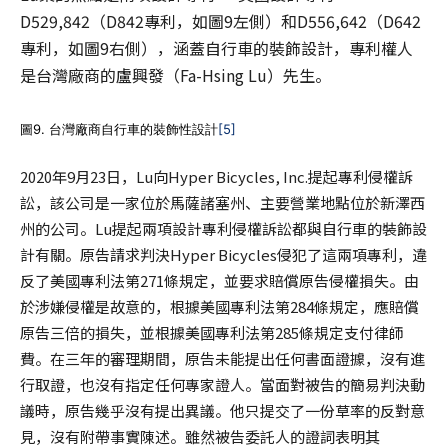
D529,842（D842專利，如圖9左側）和D556,642（D642
專利，如圖9右側），涵蓋自行車的裝飾設計，專利權人
是台灣廠商的盧興發（Fa-Hsing Lu）先生。
圖9. 台灣廠商自行車的裝飾性設計
[5]
2020年9月23日，Lu向Hyper Bicycles, Inc.提起專利侵權訴
訟，該公司是一家位於馬薩諸塞州、主要營業地點位於新澤西
州的公司。Lu提起兩項設計專利侵權訴訟都與自行車的裝飾設
計有關。原告請求判決Hyper Bicycles侵犯了這兩項專利，違
反了美國專利法第271條規定，並要求賠償原告侵權損失。由
於涉嫌侵權是故意的，根據美國專利法第284條規定，應賠償
原告三倍的損失，並根據美國專利法第285條規定支付律師
費。在三年的審理期間，原告未能提出任何書面證據，沒有進
行取證，也沒有指定任何專家證人。當面對被告的簡易判決動
議時，原告幾乎沒有提出異議。他只提交了一份草率的反對意
見，沒有附帶事實陳述。雖然被告委託人的證詞表明其