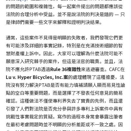
的問題的範圍和複雜性，每一起案件提出的問題都應該從
法院的合理分析中受益。並不是說法院的判決是錯的 — 只
是律師們需要一些文字來解釋和證明判決結果。
通常，這些案件不見得是明顯的失敗者，我們發現它們更
有可能涉及詳細的事實記錄，特別是在充滿技術細節的智
慧財產權上訴中。因此，大家可以理解為什麼法院可能不
願意深入研究棘手的案件，但這是法官的職責。並且，法
院不應允許PTAB透過
Rule 36複雜性
來逃避審查。CAFC在
Lu v. Hyper Bicycles, Inc.
案
的處理體現了這種擔憂，法
院沒有努力解決PTAB是否有能力填補請願人顯而易見性論
點的空白等重要問題，而是選擇了不發表任何意見的簡易
確認。這種做法不僅使專利界失去了寶貴的先例，而且還
引發了人們對法院是否充分參與許多專利上訴案件中具有
挑戰性事實裁定的質疑。寫作的過程本身常會暴露出筆者
在最初考慮問題時並不明顯的分析差距或不一致之處。因