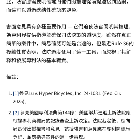
此，法官應需要明確地將他們的推理從前提連接到結論，
而這可以透過總結性確認來避免。
書面意見具有多種重要作用 — 它們迫使法官闡明其推理、
為專利界提供指導並確保司法決策的透明度。雖然在真正
簡單的案件中，簡易確認可能是合適的，但最近Rule 36的
複雜性質表明，法院過度使用了這一工具，而忽視了其解
釋和發展專利法的基本職責。
備註：
[1]
參見Lu v. Hyper Bicycles, Inc. 24-1081. (Fed. Cir.
2025)
。
[2]
參見美國專利法典第144條：美國聯邦巡迴上訴法院應
根據專利商標局的記錄審查上訴決定。法院裁定後，應向
局長發出授權書和意見，該授權書和意見應在專利商標局
登記，並應指導案件的進一步審理。