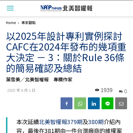
Home
專家觀點
以2025年設計專利實例探討
CAFC在2024年發布的幾項重
大決定 － 3：關於Rule 36條
的簡易確認及總結
葉雪美╱北美智權報 專欄作家
1939
0
2025 年 6 月 1 日
本次延續
北美智權報379期
及
380期
介紹內
容，最後在381期由一件台灣廠商的維權案