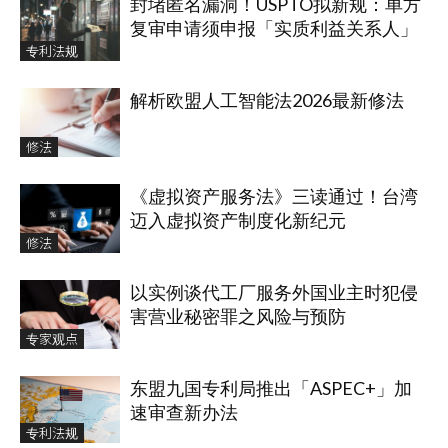
封堵匿名漏洞！USPTO拟新规：单方
复审申请须申报「实质利益关系人」
专利法规
解析欧盟人工智能法2026最新修法
修法
《虚拟资产服务法》三读通过！台湾
迈入虚拟资产制度化新纪元
修法
以实例谈代工厂服务外国业主时犯侵
害营业秘密罪之风险与预防
专家观点
东盟九国专利局推出「ASPEC+」加
速审查新办法
专利法规