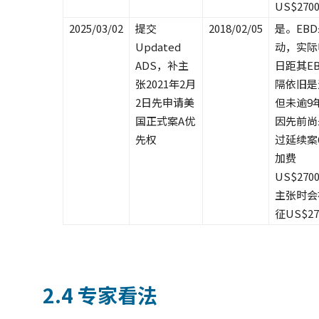
US$270
2025/03/02
提交
2018/02/05
是。EB
Updated
动，实际
ADS，补主
日距其E
张2021年2月
隔依旧是
2日先申请美
但未逾9
国正式案A优
因先前尚
先权
过延续案
加费
US$270
主张时会
征US$27
2.4 专家看法