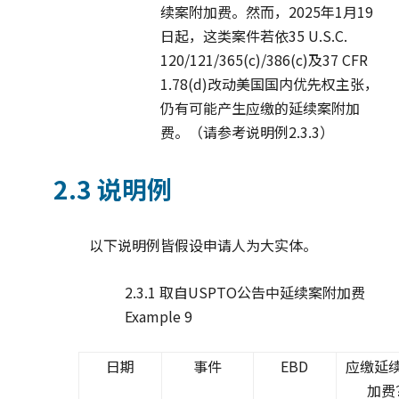
续案附加费。然而，2025年1月19
日起，这类案件若依35 U.S.C.
120/121/365(c)/386(c)及37 CFR
1.78(d)改动美国国内优先权主张，
仍有可能产生应缴的延续案附加
费。（请参考说明例2.3.3）
2.3 说明例
以下说明例皆假设申请人为大实体。
2.3.1 取自USPTO公告中延续案附加费
Example 9
日期
事件
EBD
应缴延
加费