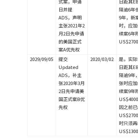
式案，申请
日距其E
日并提
隔逾6年
ADS，声明
9年，新
主张2021年2
时，应加
月2日先申请
续案6年
的美国正式
US$270
案A优先权
2029/09/05
提交
2020/03/02
是。实际
Updated
日距其E
ADS，补主
隔逾9年
张2020年3月
张时应加
2日先申请美
续案9年
国正式案B优
US$400
先权
因之前已
US$270
时只须再
US$130