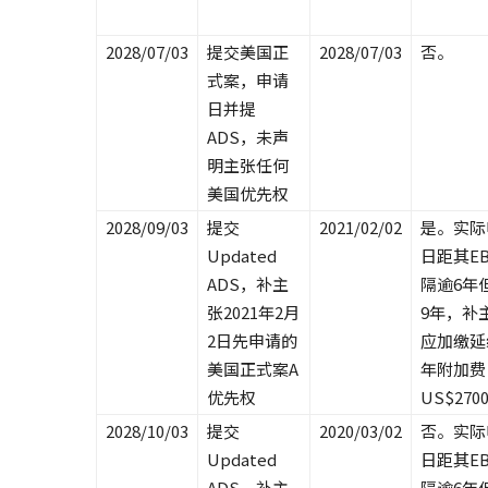
2028/07/03
提交美国正
2028/07/03
否。
式案，申请
日并提
ADS，未声
明主张任何
美国优先权
2028/09/03
提交
2021/02/02
是。实际
Updated
日距其E
ADS，补主
隔逾6年
张2021年2月
9年，补
2日先申请的
应加缴延
美国正式案A
年附加费
优先权
US$270
2028/10/03
提交
2020/03/02
否。实际
Updated
日距其E
ADS，补主
隔逾6年