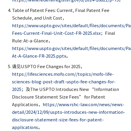
Table of Patent Fees: Current, Final Patent Fee
Schedule, and Unit Cost，
https://www.uspto.gov/sites/default/files/documents/Pa
Fees-Current-Final-Unit-Cost-FR-2025.xlsx
；Final
Rule: At-a-Glance，
https://www.uspto.gov/sites/default/files/documents/Pa
At-A-Glance-FR-2025.pptx
。
请见USPTO Fee Changes for 2025，
https://lifesciences.mofo.com//topics/mofo-life-
sciences-blog-post-draft-uspto-fee-changes-for-
2025
；及The USPTO Introduces New “Information
Disclosure Statement Size Fees” for Patent
Applications，
https://www.rshc-law.com/news/news-
detail/2024/12/09/uspto-introduces-new-information-
disclosure-statement-size-fees-for-patent-
applications
。