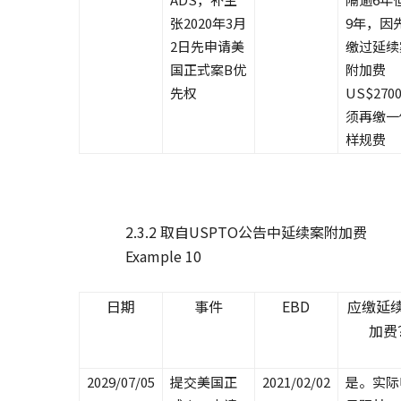
张2020年3月
9年，因
2日先申请美
缴过延续
国正式案B优
附加费
先权
US$270
须再缴一
样规费
2.3.2 取自USPTO公告中延续案附加费
Example 10
日期
事件
EBD
应缴延
加费
2029/07/05
提交美国正
2021/02/02
是。实际