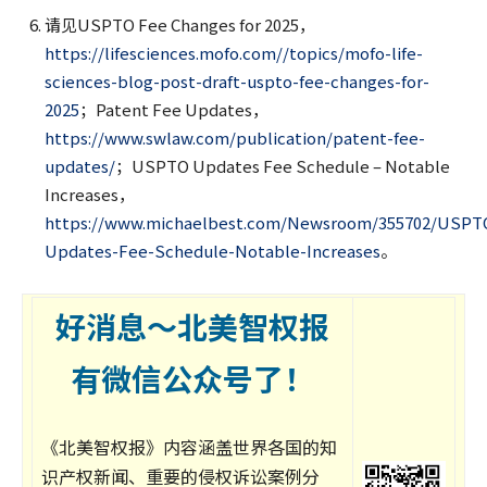
请见USPTO Fee Changes for 2025，
https://lifesciences.mofo.com//topics/mofo-life-
sciences-blog-post-draft-uspto-fee-changes-for-
2025
；Patent Fee Updates，
https://www.swlaw.com/publication/patent-fee-
updates/
；USPTO Updates Fee Schedule – Notable
Increases，
https://www.michaelbest.com/Newsroom/355702/USPT
Updates-Fee-Schedule-Notable-Increases
。
好消息～北美智权报
有微信公众号了！
《北美智权报》内容涵盖世界各国的知
识产权新闻、重要的侵权诉讼案例分