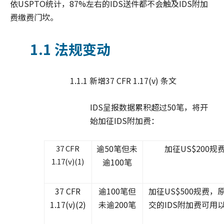
依USPTO统计，87%左右的IDS送件都不会触及IDS附加
费缴费门坎。
1.1 法规变动
1.1.1 新增37 CFR 1.17(v) 条文
IDS呈报数据累积超过50笔，将开
始加征IDS附加费：
逾50笔但未
加征US$200规
37 CFR
1.17(v)(1)
逾100笔
37 CFR
逾100笔但
加征US$500规费，
1.17(v)(2)
未逾200笔
交的IDS附加费可用