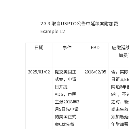
2.3.3 取自USPTO公告中延续案附加费
Example 12
日期
事件
EBD
应缴延
加费
2025/01/02
提交美国正
2018/02/05
否。实际
式案，申请
日距其E
日并提
隔逾6年
ADS，声明
9年，不
主张2018年2
之时，新
月5日先申请
尚未生效
的美国正式
须加缴延
案C优先权
年附加费