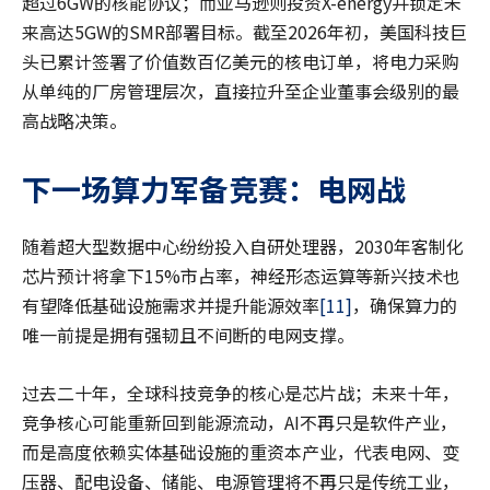
超过6GW的核能协议；而亚马逊则投资X-energy并锁定未
来高达5GW的SMR部署目标。截至2026年初，美国科技巨
头已累计签署了价值数百亿美元的核电订单，将电力采购
从单纯的厂房管理层次，直接拉升至企业董事会级别的最
高战略决策。
下一场算力军备竞赛：电网战
随着超大型数据中心纷纷投入自研处理器，2030年客制化
芯片预计将拿下15%市占率，神经形态运算等新兴技术也
有望降低基础设施需求并提升能源效率
[11]
，确保算力的
唯一前提是拥有强韧且不间断的电网支撑。
过去二十年，全球科技竞争的核心是芯片战；未来十年，
竞争核心可能重新回到能源流动，AI不再只是软件产业，
而是高度依赖实体基础设施的重资本产业，代表电网、变
压器、配电设备、储能、电源管理将不再只是传统工业，