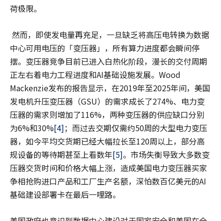
荷极限。
然而，即使发电量再充足，一旦缺乏将高压电转换为数据
中心可用电压的「变压器」，所有算力进度都会瞬间停
摆。变压器竞争目前已进入白热化阶段，漫长的交付周期
正左右着电力工程进度和AI基础设施发展。Wood
Mackenzie发布的报告显示，在2019年至2025年间，美国
发电机升压变压器（GSU）的需求成长了274%、电力变
压器的需求则增加了116%，两种变压器的供应缺口分别
为6%和30%
[4]
；而过去交期仅需约50周的大型电力变压
器，如今平均交货期已经大幅拉长至120周以上，部分高
规设备的等待期甚至上看数年
[5]
。市场失衡导致大多数变
压器交货时间和价格大幅上涨，造成美国电力变压器买家
争相抢购进口产品和工厂生产名额，深怕数百亿美元的AI
基础建设部署卡在最后一哩路。
美国政府也意识到数据中心建设对于国家安全和美国在全