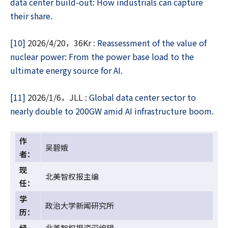
data center build-out: How industrials can capture
their share
.
[10]
2026/4/20，36Kr :
Reassessment of the value of
nuclear power: From the power base load to the
ultimate energy source for AI
.
[11]
2026/1/6，JLL :
Global data center sector to
nearly double to 200GW amid AI infrastructure boom
.
作
吴碧娥
者：
现
北美智权报主编
任：
学
政治大学新闻研究所
历：
经
北美智权报资深编辑