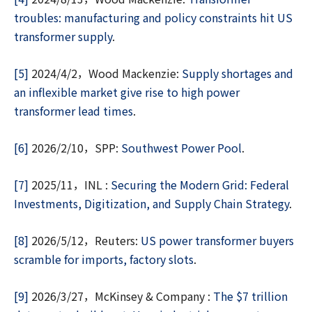
troubles: manufacturing and policy constraints hit US
transformer supply
.
[5]
2024/4/2，Wood Mackenzie:
Supply shortages and
an inflexible market give rise to high power
transformer lead times
.
[6]
2026/2/10，SPP:
Southwest Power Pool
.
[7]
2025/11，INL :
Securing the Modern Grid: Federal
Investments, Digitization, and Supply Chain Strategy
.
[8]
2026/5/12，Reuters:
US power transformer buyers
scramble for imports, factory slots
.
[9]
2026/3/27，McKinsey & Company :
The $7 trillion