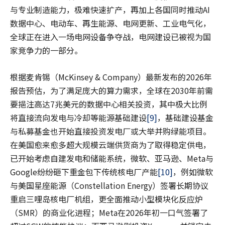
与专业制造能力，极难快速扩产，再加上各国同时推动AI
数据中心、电动车、再生能源、电网更新、工业电气化，
全球正在进入一场电网设备争夺战，电网建设已被视为国
家竞争力的一部分。
根据麦肯锡（McKinsey & Company）最新发布的2026年
报告预估，为了满足庞大的算力需求，全球在2030年前需
要挹注高达7兆美元的数据中心相关投资，其中极大比例
将直接流向发电与冷却等能源基础建设
[9]
，基础建设基金
与私募基金也开始直接投资发电厂或大举并购绿能项目。
在美国愈来愈多超大规模云端供货商为了取得稳定供电，
已开始考虑自建发电和储能系统，微软、亚马逊、Meta与
Google纷纷砸下重金包下传统核电厂产能
[10]
，例如微软
与美国星座能源（Constellation Energy）签署长期协议
重启三哩岛核电厂机组，更全面推动小型模块化反应炉
（SMR）的商业化进程；Meta在2026年初一口气签署了