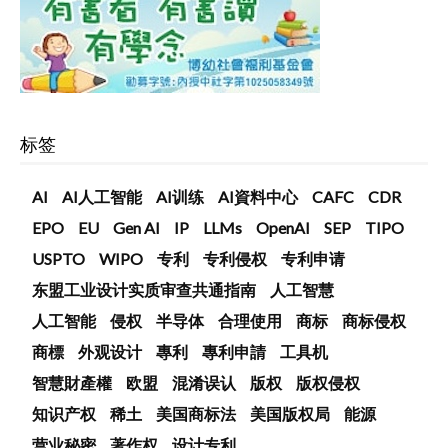
标签
AI
AI人工智能
AI训练
AI資料中心
CAFC
CDR
EPO
EU
Gen AI
IP
LLMs
OpenAI
SEP
TIPO
USPTO
WIPO
专利
专利侵权
专利申请
东盟工业设计实质审查共通指南
人工智慧
人工智能
侵权
半导体
合理使用
商标
商标侵权
商標
外观设计
專利
專利申請
工具机
智慧財產權
欧盟
混淆误认
版权
版权侵权
知识产权
稀土
美国商标法
美国版权局
能源
营业秘密
著作权
设计专利