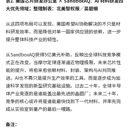
表1. 美国芯片研发办公室 × SandboxAQ：AI 材料研发四
大优先领域；整理制表：北美智权报／吴碧娥
从这四项布局可以发现，美国希望AI协助解决的不只是材
料研发效率，而是降低对单一国家供应链的依赖，进一步
提升整体科技产业的韧性。
从SandboxAQ获得5亿美元补助，反映出全球科技竞争模
式正在改变。当摩尔定律逐渐逼近物理极限，未来芯片性
能的提升，将愈来愈依赖材料、封装、架构与AI共同推
进。AI也不再只是提升生产效率的工具，而是逐步成为加
速科学发现的新型研究基础设施。过去二十年，全球半导
体产业竞逐的是谁能盖出最先进的晶圆厂；未来二十年，
竞争的核心或许将是谁能最快找到下一代材料，并率先完
成从实验室到量产的最后一哩路。
备注：