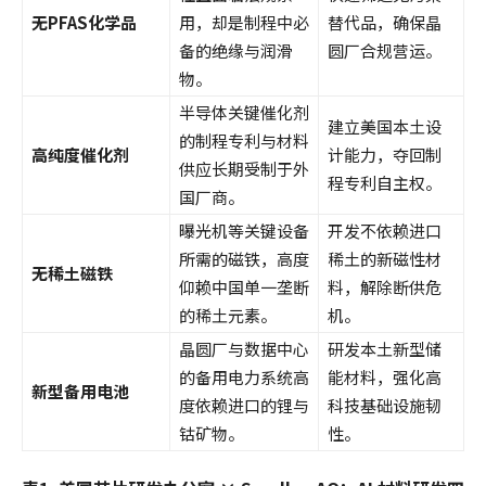
无
PFAS
化学品
用，却是制程中必
替代品，确保晶
备的绝缘与润滑
圆厂合规营运。
物。
半导体关键催化剂
建立美国本土设
的制程专利与材料
高纯度催化剂
计能力，夺回制
供应长期受制于外
程专利自主权。
国厂商。
曝光机等关键设备
开发不依赖进口
所需的磁铁，高度
稀土的新磁性材
无稀土磁铁
仰赖中国单一垄断
料，解除断供危
的稀土元素。
机。
晶圆厂与数据中心
研发本土新型储
的备用电力系统高
能材料，强化高
新型备用电池
度依赖进口的锂与
科技基础设施韧
钴矿物。
性。