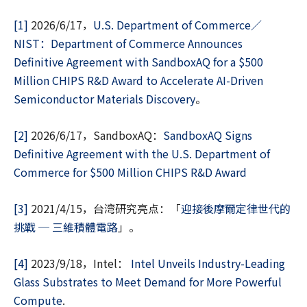
[1]
2026/6/17，
U.S. Department of Commerce／
NIST：Department of Commerce Announces
Definitive Agreement with SandboxAQ for a $500
Million CHIPS R&D Award to Accelerate AI-Driven
Semiconductor Materials Discovery
。
[2]
2026/6/17，SandboxAQ：
SandboxAQ Signs
Definitive Agreement with the U.S. Department of
Commerce for $500 Million CHIPS R&D Award
[3]
2021/4/15，台湾研究亮点：「
迎接後摩爾定律世代的
挑戰 ─ 三維積體電路
」。
[4]
2023/9/18，Intel：
Intel Unveils Industry-Leading
Glass Substrates to Meet Demand for More Powerful
Compute
.