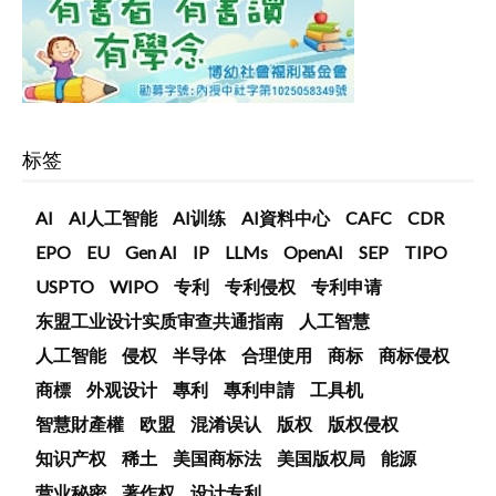
标签
AI
AI人工智能
AI训练
AI資料中心
CAFC
CDR
EPO
EU
Gen AI
IP
LLMs
OpenAI
SEP
TIPO
USPTO
WIPO
专利
专利侵权
专利申请
东盟工业设计实质审查共通指南
人工智慧
人工智能
侵权
半导体
合理使用
商标
商标侵权
商標
外观设计
專利
專利申請
工具机
智慧財產權
欧盟
混淆误认
版权
版权侵权
知识产权
稀土
美国商标法
美国版权局
能源
营业秘密
著作权
设计专利