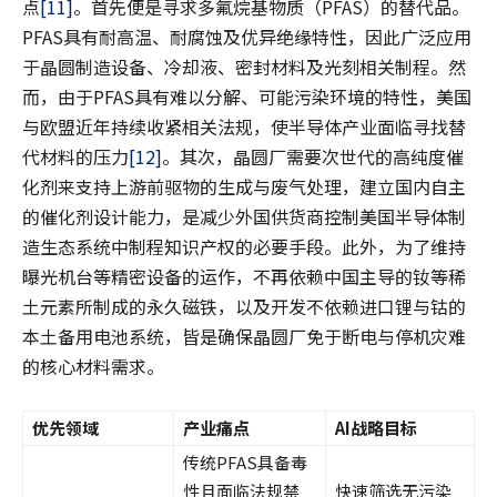
点
[11]
。首先便是寻求多氟烷基物质（PFAS）的替代品。
PFAS具有耐高温、耐腐蚀及优异绝缘特性，因此广泛应用
于晶圆制造设备、冷却液、密封材料及光刻相关制程。然
而，由于PFAS具有难以分解、可能污染环境的特性，美国
与欧盟近年持续收紧相关法规，使半导体产业面临寻找替
代材料的压力
[12]
。其次，晶圆厂需要次世代的高纯度催
化剂来支持上游前驱物的生成与废气处理，建立国内自主
的催化剂设计能力，是减少外国供货商控制美国半导体制
造生态系统中制程知识产权的必要手段。此外，为了维持
曝光机台等精密设备的运作，不再依赖中国主导的钕等稀
土元素所制成的永久磁铁，以及开发不依赖进口锂与钴的
本土备用电池系统，皆是确保晶圆厂免于断电与停机灾难
的核心材料需求。
优先领域
产业痛点
AI
战略目标
传统PFAS具备毒
性且面临法规禁
快速筛选无污染