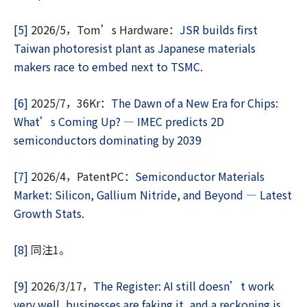
[5]
2026/5，Tom’s Hardware：
JSR builds first
Taiwan photoresist plant as Japanese materials
makers race to embed next to TSMC
.
[6]
2025/7，36Kr：
The Dawn of a New Era for Chips:
What’s Coming Up? — IMEC predicts 2D
semiconductors dominating by 2039
[7]
2026/4，PatentPC：
Semiconductor Materials
Market: Silicon, Gallium Nitride, and Beyond — Latest
Growth Stats
.
[8]
同注1。
[9]
2026/3/17，
The Register: AI still doesn’t work
very well, businesses are faking it, and a reckoning is