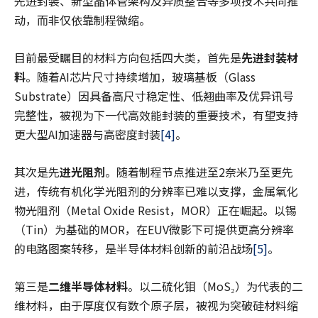
先进封装、新型晶体管架构及异质整合等多项技术共同推
动，而非仅依靠制程微缩。
目前最受瞩目的材料方向包括四大类，首先是
先进封装材
料
。随着AI芯片尺寸持续增加，玻璃基板（Glass
Substrate）因具备高尺寸稳定性、低翘曲率及优异讯号
完整性，被视为下一代高效能封装的重要技术，有望支持
更大型AI加速器与高密度封装
[4]
。
其次是先
进光阻剂
。随着制程节点推进至2奈米乃至更先
进，传统有机化学光阻剂的分辨率已难以支撑，金属氧化
物光阻剂（Metal Oxide Resist，MOR）正在崛起。以锡
（Tin）为基础的MOR，在EUV微影下可提供更高分辨率
的电路图案转移，是半导体材料创新的前沿战场
[5]
。
第三是
二维半导体材料
。以二硫化钼（MoS₂）为代表的二
维材料，由于厚度仅有数个原子层，被视为突破硅材料缩