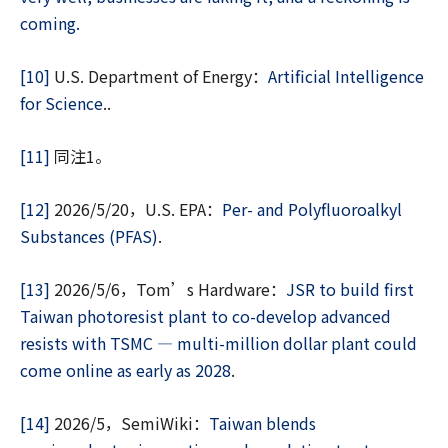
coming.
[10]
U.S. Department of Energy：
Artificial Intelligence
for Science
..
[11]
同注1。
[12]
2026/5/20，U.S. EPA：
Per- and Polyfluoroalkyl
Substances (PFAS)
.
[13]
2026/5/6，Tom’s Hardware：
JSR to build first
Taiwan photoresist plant to co-develop advanced
resists with TSMC — multi-million dollar plant could
come online as early as 2028
.
[14]
2026/5，SemiWiki：
Taiwan blends