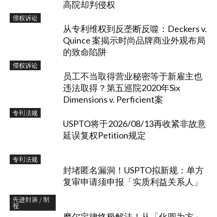
高院却判侵权
侵权诉讼
从专利维权到反垄断反噬：Deckers v.
Quince 案揭示时尚品牌商业外观布局
的致命陷阱
侵权诉讼
员工不当取得营业秘密等于新雇主也
违法取得？第五巡院2020年Six
Dimensions v. Perficient案
专利法规
USPTO将于2026/08/13再收紧非故意
延误复权Petition规定
专利法规
封堵匿名漏洞！USPTO拟新规：单方
复审申请须申报「实质利益关系人」
先进封装 / 制
程
摩尔定律终极解法！从「化圆为方」