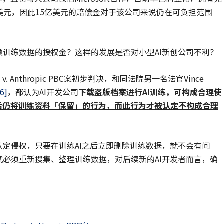
830亿美元，因此15亿美元的赔偿金对于该公司来说仍在可负担范围
额训练数据的授权金？这样的发展是否对小型AI新创公司不利？
. Anthropic PBC案初步判决，和同法院另一名法官Vince
6]
，都认为AI开发公司
下载盗版档案进行
AI训练，可构成合理使
I后仍将训练资料「保留」的行为，而此行为才被认定不构成合理
认定侵权，只要在训练AI之后立即删除训练数据，就不会有问
就必须重新搜集、整理训练数据，对后续新的AI开发者而言，确