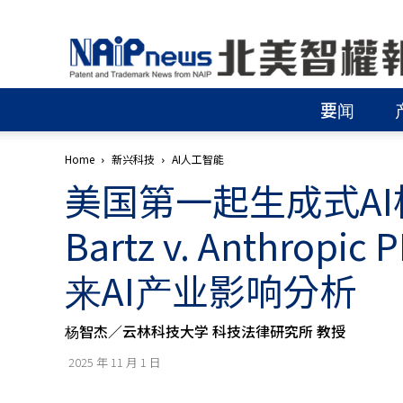
北
美
智
權
要闻
報
│
專
Home
新兴科技
AI人工智能
利
美国第一起生成式A
申
請
│
Bartz v. Anthr
商
標
来AI产业影响分析
申
請
│
杨智杰／云林科技大学 科技法律研究所 教授
侵
權
2025 年 11 月 1 日
分
析