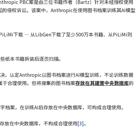
v. Anthropic PBC案是由三位书籍作者（Bartz）针对未经授权使用
提起的侵权诉讼。该案中，Anthropic在使用图书档案训练其AI模型
Mi下载 — 从LibGen下载了至少500万本书籍、从PiLiMi则
将这些纸本书籍拆装后逐页扫描。
判决，认定Anthropic以图书档案进行AI模型训练，不论训练数据
属于合理使用。但将搜集的图书档案
存放在其建置中央数据库
的
字档案，在训练AI后存放在中央数据库，可构成合理使用。
后存放在中央数据库，不构成合理使用
[3]
。