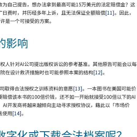
改为自己提告，想办法拿到最高可能15万美元的法定赔偿金？这
旷日费时，并历经多年上诉，且无法保证全额赔偿
[11]
。因此，
也许是一个可接受的方案。
的影响
著作权人针对AI公司提出版权诉讼的参考基准。其他原告可能会以每
来法院在设计救济措施时也可能参照本案的结构
[12]
。
开发公司取得合法授权之训练资料的意愿
[13]
。一本图书在美国可能价
赔偿该本书的100倍价钱，还不如一开始就接受100倍以下的AI
所认为，AI开发商将越来越倾向主动寻求授权协议，藉此以「市场价
法使用
[14]
。
数字化或下载合法档案呢？