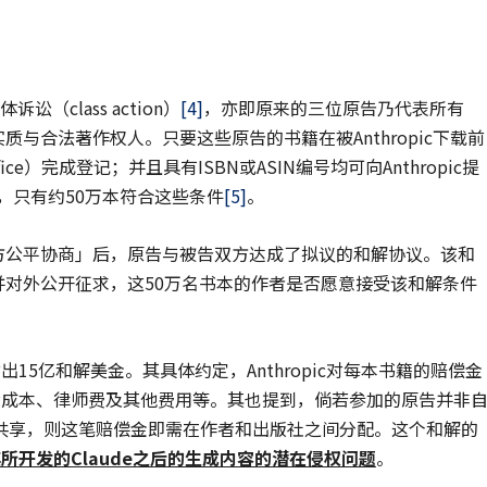
讼（class action）
[4]
，亦即原来的三位原告乃代表所有
版本之实质与合法著作权人。只要这些原告的书籍在被Anthropic下载前
ffice）完成登记；并且具有ISBN或ASIN编号均可向Anthropic提
籍中，只有约50万本符合这些条件
[5]
。
双方公平协商」后，原告与被告双方达成了拟议的和解协议。该和
并对外公开征求，这50万名书本的作者是否愿意接受该和解条件
付出15亿和解美金。其具体约定，Anthropic对每本书籍的赔偿金
扣除成本、律师费及其他费用等。其也提到，倘若参加的原告并非
共享，则这笔赔偿金即需在作者和出版社之间分配。这个和解的
其所开发的
Claude之后的生成内容的潜在侵权问题
。