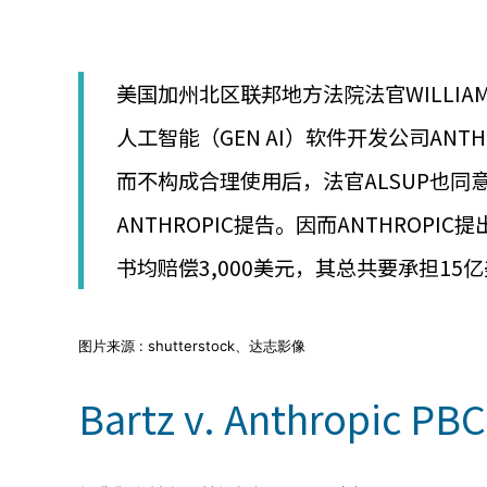
│
智
財
權
美国加州北区联邦地方法院法官WILLIAM
顧
問
人工智能（GEN AI）软件开发公司ANT
│
專
而不构成合理使用后，法官ALSUP也同
利
佈
ANTHROPIC提告。因而ANTHROPI
局
│
书均赔偿3,000美元，其总共要承担15
美
國
專
图片来源 : shutterstock、达志影像
利
Bartz v. Anthropic