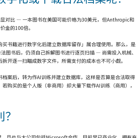
显对比 — 一本图书在美国可能价格为30美元，但Anthropic和
价金的100倍。
C案认为「以合法购买书籍进行数字化后建立数据库留存」属合理使用。那么，是
采购合法图书后，仍须自己拆解图书进行逐页扫描 — 尚需投入机械、
后拆开逐一扫瞄成数字文件，所需支付的成本也不可小觑。
档案后，转为作AI训练并建立数据库，这样是否算是合法取得
若购买的是个人版（非商用）却大量下载作AI训练（商用），
利？
相对早，且也与大公司包括Microsoft合作，目前早已商业化，拥有充