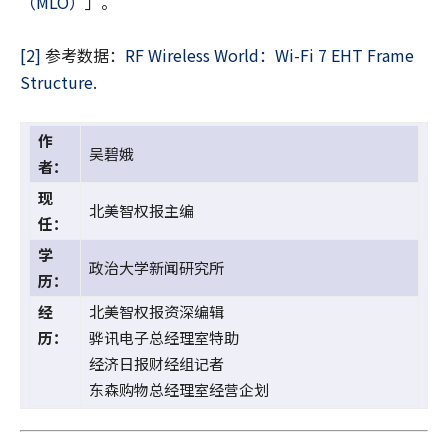
（MLO）
」。
[2]
参考数据：
RF Wireless World：Wi-Fi 7 EHT Frame
Structure
.
作
吴碧娥
者：
现
北美智权报主编
任：
学
政治大学新闻研究所
历：
经
北美智权报资深编辑
历：
骅讯电子总经理室特助
经济日报财经组记者
东森购物总经理室经营企划