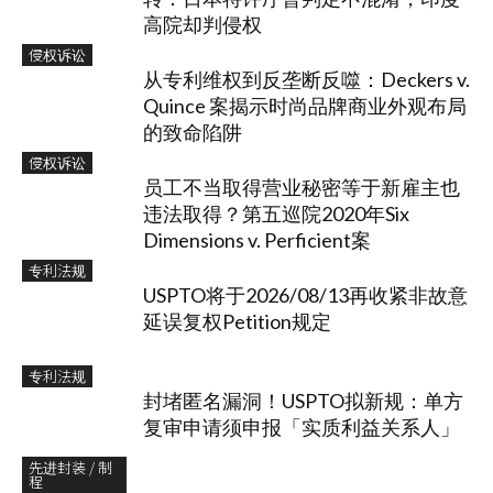
高院却判侵权
侵权诉讼
从专利维权到反垄断反噬：Deckers v.
Quince 案揭示时尚品牌商业外观布局
的致命陷阱
侵权诉讼
员工不当取得营业秘密等于新雇主也
违法取得？第五巡院2020年Six
Dimensions v. Perficient案
专利法规
USPTO将于2026/08/13再收紧非故意
延误复权Petition规定
专利法规
封堵匿名漏洞！USPTO拟新规：单方
复审申请须申报「实质利益关系人」
先进封装 / 制
程