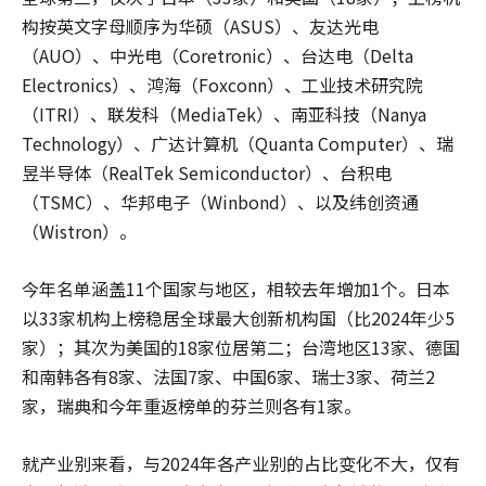
构按英文字母顺序为华硕（ASUS）、友达光电
（AUO）、中光电（Coretronic）、台达电（Delta
Electronics）、鸿海（Foxconn）、工业技术研究院
（ITRI）、联发科（MediaTek）、南亚科技（Nanya
Technology）、广达计算机（Quanta Computer）、瑞
昱半导体（RealTek Semiconductor）、台积电
（TSMC）、华邦电子（Winbond）、以及纬创资通
（Wistron）。
今年名单涵盖11个国家与地区，相较去年增加1个。日本
以33家机构上榜稳居全球最大创新机构国（比2024年少5
家）；其次为美国的18家位居第二；台湾地区13家、德国
和南韩各有8家、法国7家、中国6家、瑞士3家、荷兰2
家，瑞典和今年重返榜单的芬兰则各有1家。
就产业别来看，与2024年各产业别的占比变化不大，仅有