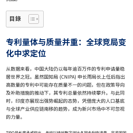
目錄
专利量体与质量并重：全球竞局变
化中求定位
从数据来看，中国大陆仍以每年逾百万件的专利申请量稳
居世界之冠。虽然国知局 (CNIPA) 申长雨局长上任后指出
高数量的专利中可能存在质量不一的问题，但在政策导向
及补助措施的推动下，其专利总量依然持续攀升。与此同
时，印度亦展现出强势崛起的态势，凭借庞大的人口基底
与全球产业供应链南移的趋势，成为新兴市场中不可忽视
的力量。
TIPO局长廖承威指出，单纯以绝对数字评比各国专利申请量，容易因国