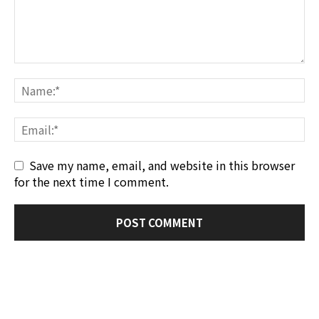
Save my name, email, and website in this browser
for the next time I comment.