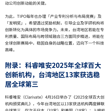
动公司创新动能的关键。
为此，TIPO每年也办理「产业专利分析与布局竞赛」及
「发明奖」，希望透过奖励机制，引导企业及学研机构将
创新转化为具体的市场竞争力。未来，台湾地区若能在专
利质量、国际布局与跨领域融合三方面同步精进，将能在
全球创新赛局中，稳固自身的战略位置，迈向下一个科技
高峰。
附录：科睿唯安
2025
年全球百大
创新机构，台湾地区
13
家获选稳
居全球第三
科睿唯安（Clarivate）4月16日举办了《2025全球百大创
机构颁奖典礼》，今年台湾地区以13家获选机构再度蝉联
全球第三，仅次于日本（33家）和美国（18家）；上榜机