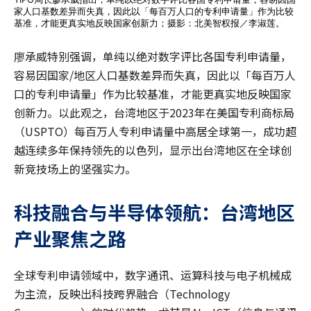
家人口基数差异而失真，因此以「每百万人口的专利申请量」作为比较
基准，才能更真实地反映国家创新力；摄影：北美智权报／李淑莲。
廖承威特别强调，单纯以绝对数字评比各国专利申请量，
容易因国家/地区人口基数差异而失真，因此以「每百万人
口的专利申请量」作为比较基准，才能更真实地反映国家
创新力。以此观之，台湾地区于2023年在美国专利商标局
（USPTO）每百万人专利申请量中高居全球第一，成功超
越连续多年保持领先的以色列，显示出台湾地区在全球创
新竞技场上的坚强实力。
科技融合与半导体领航：台湾地区
产业聚焦之路
全球专利申请领域中，数字通讯、运算科技与电子机械成
为主流，反映出科技跨界融合（Technology