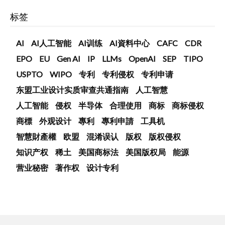
标签
AI
AI人工智能
AI训练
AI資料中心
CAFC
CDR
EPO
EU
Gen AI
IP
LLMs
OpenAI
SEP
TIPO
USPTO
WIPO
专利
专利侵权
专利申请
东盟工业设计实质审查共通指南
人工智慧
人工智能
侵权
半导体
合理使用
商标
商标侵权
商標
外观设计
專利
專利申請
工具机
智慧財產權
欧盟
混淆误认
版权
版权侵权
知识产权
稀土
美国商标法
美国版权局
能源
营业秘密
著作权
设计专利