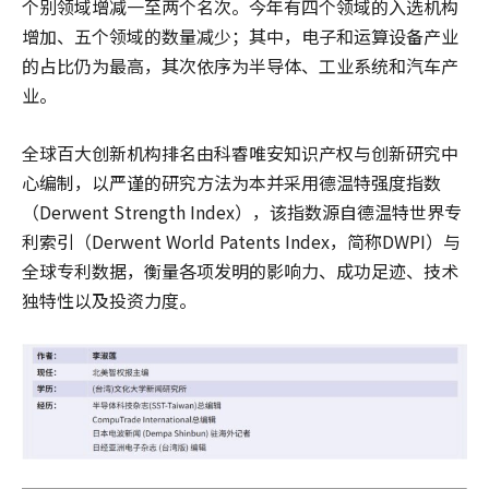
个别领域增减一至两个名次。今年有四个领域的入选机构
增加、五个领域的数量减少；其中，电子和运算设备产业
的占比仍为最高，其次依序为半导体、工业系统和汽车产
业。
全球百大创新机构排名由科睿唯安知识产权与创新研究中
心编制，以严谨的研究方法为本并采用德温特强度指数
（Derwent Strength Index），该指数源自德温特世界专
利索引（Derwent World Patents Index，简称DWPI）与
全球专利数据，衡量各项发明的影响力、成功足迹、技术
独特性以及投资力度。