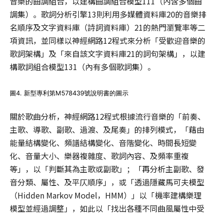
音樂的曲調組合，以建構曲調組合模型111（內含多個曲
調集）。歌詞分析引擎13則利用多媒體資料庫20的音樂排
名順序及文字資料庫（詩詞資料庫）21的熱門瀏覽率等二
項資訊，並同樣以神經網路12程式來分析「受歡迎音樂的
歌詞架構」及「來自該文字資料庫21的詞句架構」，以建
構歌詞組合模型131（內有多個歌詞集）。
圖4. 新型專利第M578439號說明書的圖示
關於歌曲分析，神經網路12程式根據流行音樂的「前奏、
主歌、導歌、副歌、過渡、及尾奏」的排列模式，「藉由
能量結構變化、頻譜結構變化、音階變化、時間長短變
化、音量大小、樂器複雜度、歌詞內容、及頻率重複
等」，以「判斷其為主歌或副歌」；「再分析主副歌、發
音分類、屬性、及平仄順序」，或「透過隱藏馬可夫模型
（Hidden Markov Model，HMM）」以「機率建構樂理
模型並經過調整」，如此以「找出各種不同曲風屬性中受