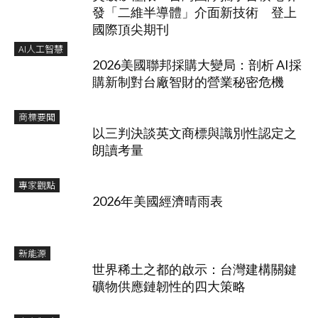
發「二維半導體」介面新技術 登上
國際頂尖期刊
AI人工智慧
2026美國聯邦採購大變局：剖析 AI採
購新制對台廠智財的營業秘密危機
商標要聞
以三判決談英文商標與識別性認定之
朗讀考量
專家觀點
2026年美國經濟晴雨表
新能源
世界稀土之都的啟示：台灣建構關鍵
礦物供應鏈韌性的四大策略