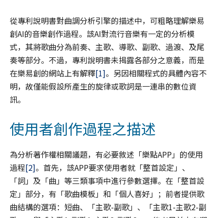
從專利說明書對曲調分析引擎的描述中，可粗略理解樂易
創AI的音樂創作過程。該AI對流行音樂有一定的分析模
式，其將歌曲分為前奏、主歌、導歌、副歌、過渡、及尾
奏等部分。不過，專利說明書未揭露各部分之意義，而是
在樂易創的網站上有解釋
[1]
。另因相關程式的具體內容不
明，故僅能假設所產生的旋律或歌詞是一連串的數位資
訊。
使用者創作過程之描述
為分析著作權相關議題，有必要敘述「樂點APP」的使用
過程
[2]
。首先，該APP要求使用者就「整首設定」、
「詞」及「曲」等三類事項中進行參數選擇。在「整首設
定」部分，有「歌曲模板」和「個人喜好」；前者提供歌
曲結構的選項：短曲、「主歌-副歌」、「主歌1-主歌2-副