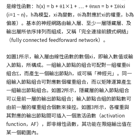
是線性函數：h(x) = b + θ1×1 + … + θnxn = b + Σθixi
(i=1 ~ n)，h為模型，xi為變數，θi為對應於xi的權重，b為
偏差）。基本的神經網路由輸入層、至少一層隱藏層、及
輸出層所依序排列而組成，又稱「完全連接前饋式網絡」
（fully connected feedforward network）。
如圖1所示，輸入層由線性函數的數個xi，即輸入數值或輸
入節點，所構成。一組輸入節點的組合可配對一組權重θi
組合Σ，而產生一個輸出節點h，或可稱「神經元」。同一
組輸入節點組合可對應數個權重組合，而以矩陣運算產生
一組輸出節點組合。如圖2所示，隱藏層的輸入節點組合
可以是前一層的輸出節點組合；輸入節點合組的節點數可
由前一層的權重組合個數來操控。如圖3所示，各權重與
其對應的輸出節點間可插入一個激活函數（activation
function，AF），即非線性函數，其功能在限縮輸出值在
某一個範圍內。