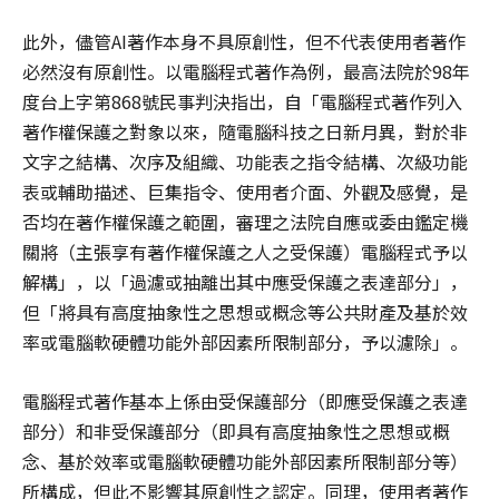
此外，儘管AI著作本身不具原創性，但不代表使用者著作
必然沒有原創性。以電腦程式著作為例，最高法院於98年
度台上字第868號民事判決指出，自「電腦程式著作列入
著作權保護之對象以來，隨電腦科技之日新月異，對於非
文字之結構、次序及組織、功能表之指令結構、次級功能
表或輔助描述、巨集指令、使用者介面、外觀及感覺，是
否均在著作權保護之範圍，審理之法院自應或委由鑑定機
關將（主張享有著作權保護之人之受保護）電腦程式予以
解構」，以「過濾或抽離出其中應受保護之表達部分」，
但「將具有高度抽象性之思想或概念等公共財產及基於效
率或電腦軟硬體功能外部因素所限制部分，予以濾除」。
電腦程式著作基本上係由受保護部分（即應受保護之表達
部分）和非受保護部分（即具有高度抽象性之思想或概
念、基於效率或電腦軟硬體功能外部因素所限制部分等）
所構成，但此不影響其原創性之認定。同理，使用者著作