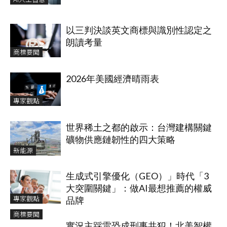
以三判決談英文商標與識別性認定之
朗讀考量
商標要聞
2026年美國經濟晴雨表
專家觀點
世界稀土之都的啟示：台灣建構關鍵
礦物供應鏈韌性的四大策略
新能源
生成式引擎優化（GEO）」時代「3
大突圍關鍵」：做AI最想推薦的權威
專家觀點
品牌
商標要聞
實況主踩雷恐成刑事共犯！北美智權