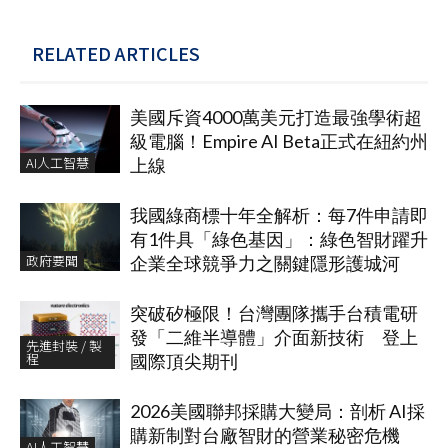
RELATED ARTICLES
美國斥資4000萬美元打造最強學術超
級電腦！Empire AI Beta正式在紐約州
AI人工智慧
上線
我國綠商標十年全解析：每7件申請即
有1件具「綠色基因」：綠色智財躍升
政府要聞
企業全球競爭力之關鍵隱形護城河
突破矽極限！台灣團隊攜手台積電研
發「二維半導體」介面新技術 登上
先進封裝 / 製
程
國際頂尖期刊
2026美國聯邦採購大變局：剖析 AI採
購新制對台廠智財的營業秘密危機
AI人工智慧