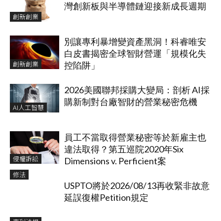
灣創新板與半導體鏈迎接新成長週期
創新創業
別讓專利暴增變資產黑洞！科睿唯安
白皮書揭密全球智財營運「規模化失
創新創業
控陷阱」
2026美國聯邦採購大變局：剖析 AI採
購新制對台廠智財的營業秘密危機
AI人工智慧
員工不當取得營業秘密等於新雇主也
違法取得？第五巡院2020年Six
侵權訴訟
Dimensions v. Perficient案
修法
USPTO將於2026/08/13再收緊非故意
延誤復權Petition規定