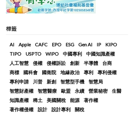
標籤
AI
Apple
CAFC
EPO
ESG
Gen AI
IP
KIPO
TIPO
USPTO
WIPO
中國專利
中國知識產權
人工智慧
侵權
侵權訴訟
創新
半導體
台商
商標
國科會
國衛院
地緣政治
專利
專利侵權
專利申請
川普
新創
智慧型手機
智慧局
智慧財產權
智慧醫療
歐盟
永續
營業秘密
生醫
知識產權
稀土
美國關稅
能源
著作權
著作權侵權
設計
設計專利
關稅