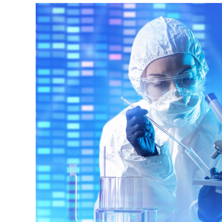
│
智
財
權
顧
問
│
專
利
佈
局
│
美
國
專
利