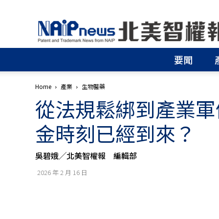
北
美
智
權
要聞
報
│
專
Home
產業
生物醫藥
利
從法規鬆綁到產業軍
申
請
│
金時刻已經到來？
商
標
申
吳碧娥╱北美智權報 編輯部
請
│
2026 年 2 月 16 日
侵
權
分
析