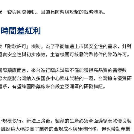
起一套與國際接軌、且兼具防禦與攻擊的戰略體系。
的時間差紅利
於「附款許可」機制。為了平衡加速上市與安全性的需求，針對
證實安全性與初步療效，主管機關可核發附帶條件的臨時許可。
國際藥廠而言，來台進行臨床試驗不僅能獲得高品質的醫療數
際大廠將台灣納入多國多中心臨床試驗的一環，台灣擁有優質研
體系，有望讓國際藥廠來台設立亞洲區的研發樞紐。
小規模執行。新法上路後，製劑的生產必須全面遵循藥物優良製
P）。雖然這大幅提高了業者的合規成本與硬體門檻，但也帶動產業