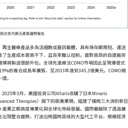
醫療與次世代療法產業趨勢報告
。再生醫療產品多為活細胞或基因載體，具有保存期限短、運送
致了生產成本居高不下，且良率難以控制。面對高昂的自建廠房
擇將製造環節外包。全球先進療法CDMO市場因此呈現爆發式
9%的複合成長率擴張，至2033年達到345.3億美元。CDMO規
一環。
年5月，美國投資公司Altaris收購了日本Minaris
i Advanced Therapies）旗下的歐美業務，組建了橫跨三大洲的新
再生醫療CDMO 產業正朝高度專業化與全球化佈局發展。國際藥廠除了透過擴
也出現整合趨勢，打造出跨國跨區域的大型代工平台，規模經濟