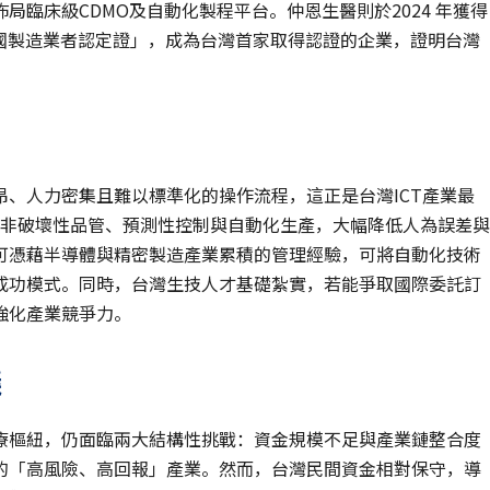
臨床級CDMO及自動化製程平台。仲恩生醫則於2024 年獲得
外國製造業者認定證」，成為台灣首家取得認證的企業，證明台灣
、人力密集且難以標準化的操作流程，這正是台灣ICT產業最
實現非破壞性品管、預測性控制與自動化生產，大幅降低人為誤差與
可憑藉半導體與精密製造產業累積的管理經驗，可將自動化技術
成功模式。同時，台灣生技人才基礎紮實，若能爭取國際委託訂
強化產業競爭力。
議
療樞紐，仍面臨兩大結構性挑戰：資金規模不足與產業鏈整合度
的「高風險、高回報」產業。然而，台灣民間資金相對保守，導