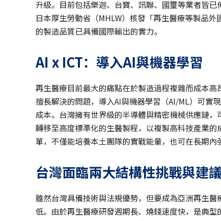
升級。目前包括樂迦、台寶、訊聯、國璽等業者皆已佈局
日本厚生勞動省（MHLW）核發「再生醫療等製品
的製造品質已具備國際輸出的實力。
AI x ICT
：導入AI
與機器學習
再生醫療目前最大的痛點在於製造過程複雜而成本高昂
擅長解決的問題，導入AI與機器學習（AI/ML）可
成本。台灣擁有世界級的半導體與精密機械供應鏈，
轉移至高度標準化的生醫製程，以複製高科技產業的
單，不僅能培養本土團隊的實戰能量，也可在長期內
台灣面臨兩大結構性挑戰與建
雖然台灣具備技術與法規優勢，但要成為亞洲再生醫
低。由於再生醫療研發週期長、燒錢速度快，是典型