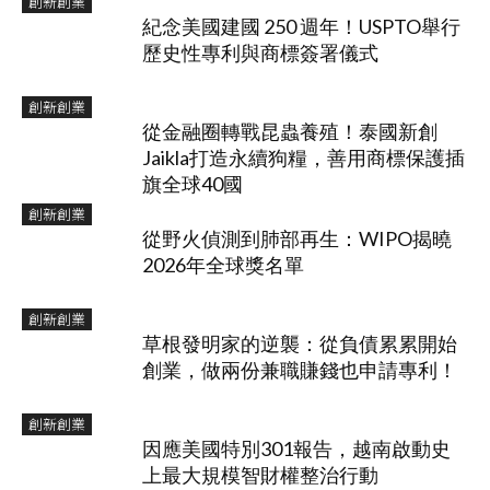
創新創業
紀念美國建國 250 週年！USPTO舉行
歷史性專利與商標簽署儀式
創新創業
從金融圈轉戰昆蟲養殖！泰國新創
Jaikla打造永續狗糧，善用商標保護插
旗全球40國
創新創業
從野火偵測到肺部再生：WIPO揭曉
2026年全球獎名單
創新創業
草根發明家的逆襲：從負債累累開始
創業，做兩份兼職賺錢也申請專利！
創新創業
因應美國特別301報告，越南啟動史
上最大規模智財權整治行動