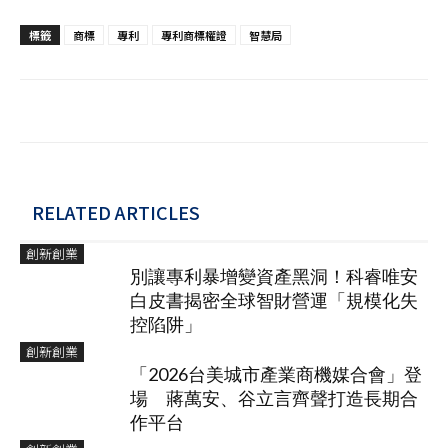
標籤
商標
專利
專利商標權證
智慧局
RELATED ARTICLES
創新創業
別讓專利暴增變資產黑洞！科睿唯安
白皮書揭密全球智財營運「規模化失
控陷阱」
創新創業
「2026台美城市產業商機媒合會」登
場 蔣萬安、谷立言齊聲打造長期合
作平台