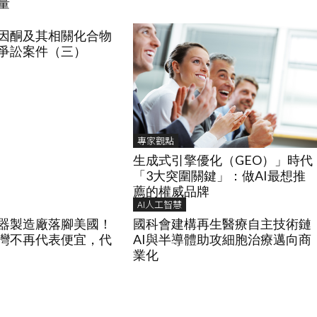
量
因酮及其相關化合物
爭訟案件（三）
專家觀點
生成式引擎優化（GEO）」時代
「3大突圍關鍵」：做AI最想推
薦的權威品牌
AI人工智慧
服器製造廠落腳美國！
國科會建構再生醫療自主技術鏈
灣不再代表便宜，代
AI與半導體助攻細胞治療邁向商
業化