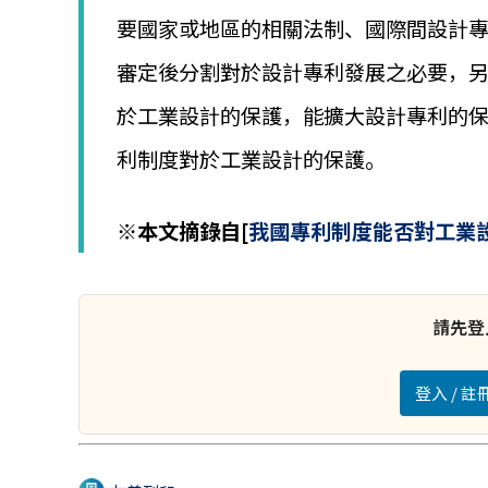
│
要國家或地區的相關法制、國際間設計
智
財
審定後分割對於設計專利發展之必要，
權
顧
於工業設計的保護，能擴大設計專利的
問
│
利制度對於工業設計的保護。
專
利
佈
※本文摘錄自[
我國專利制度能否對工業
局
│
美
國
請先登
專
利
登入 / 