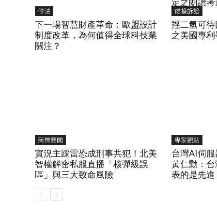
定之朗讀考
修法
侵權訴訟
下一場智慧財產革命：歐盟設計
羥二氫可待
制度改革，為何值得全球科技業
之美國專利
關注？
商標要聞
專家觀點
實況主踩雷恐成刑事共犯！北美
台灣AI伺
智權解密私服直播「核彈級誤
黃仁勳：台
區」與三大致命風險
表的是先進