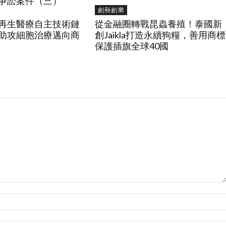
爭訟案件（三）
創新創業
再生醫療自主技術鏈
從金融圈轉戰昆蟲養殖！泰國新
體助攻細胞治療邁向商
創Jaikla打造永續狗糧，善用商標
保護插旗全球40國