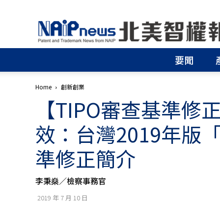
北
美
智
權
要聞
報
│
專
Home
創新創業
利
【TIPO審查基準修
申
請
│
效：台灣2019年版
商
標
準修正簡介
申
請
│
李秉燊／檢察事務官
侵
權
2019 年 7 月 10 日
分
析