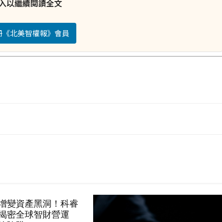
入以繼續閱讀全文
註冊《北美智權報》會員
增變資產黑洞！科睿
揭密全球智財營運