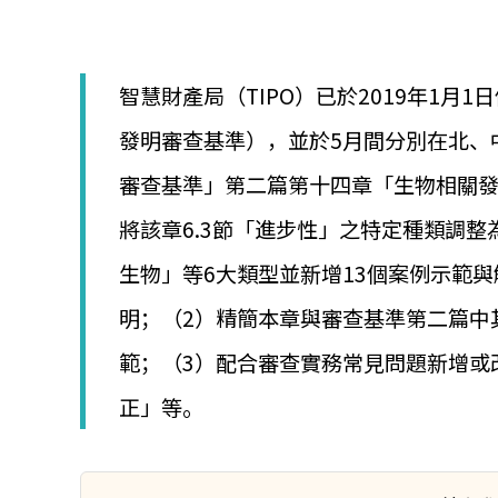
│
智
財
權
智慧財產局（TIPO）已於2019年1月
顧
問
發明審查基準），並於5月間分別在北、
│
專
審查基準」第二篇第十四章「生物相關發
利
佈
將該章6.3節「進步性」之特定種類調
局
│
生物」等6大類型並新增13個案例示範與
美
國
明；（2）精簡本章與審查基準第二篇中
專
範；（3）配合審查實務常見問題新增或
利
正」等。