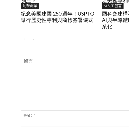
之美國專利
關注？
創新創業
AI人工智慧
紀念美國建國 250 週年！USPTO
國科會建構
舉行歷史性專利與商標簽署儀式
AI與半導
業化