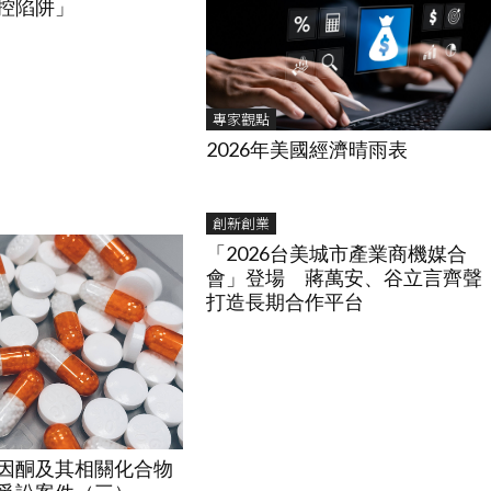
控陷阱」
專家觀點
2026年美國經濟晴雨表
創新創業
「2026台美城市產業商機媒合
會」登場 蔣萬安、谷立言齊聲
打造長期合作平台
因酮及其相關化合物