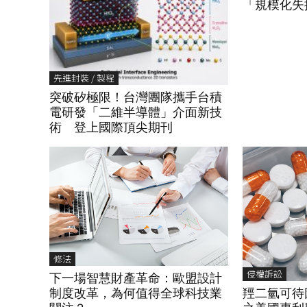
「規模化失
先進封裝 / 製程
突破矽極限！台灣團隊攜手台積
電研發「二維半導體」介面新技
術 登上國際頂尖期刊
修法
侵權訴訟
下一場智慧財產革命：歐盟設計
羥二氫可待
制度改革，為何值得全球科技業