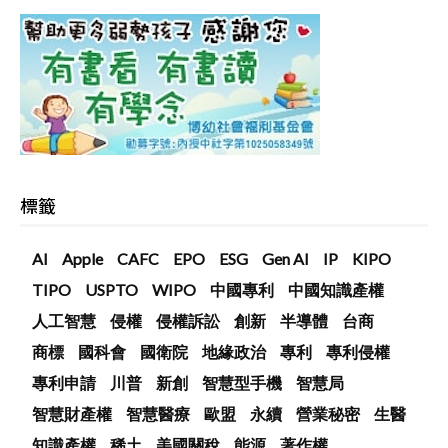
標籤
AI
Apple
CAFC
EPO
ESG
Gen AI
IP
KIPO
TIPO
USPTO
WIPO
中國專利
中國知識產權
人工智慧
侵權
侵權訴訟
創新
半導體
台商
商標
國科會
國衛院
地緣政治
專利
專利侵權
專利申請
川普
新創
智慧型手機
智慧局
智慧財產權
智慧醫療
歐盟
永續
營業秘密
生醫
知識產權
稀土
美國關稅
能源
著作權