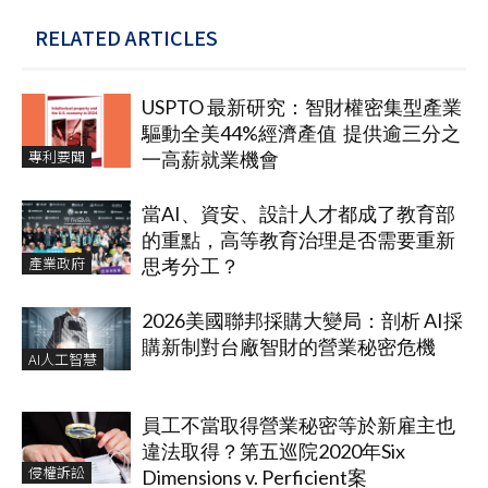
RELATED ARTICLES
USPTO 最新研究：智財權密集型產業
驅動全美44%經濟產值 提供逾三分之
專利要聞
一高薪就業機會
當AI、資安、設計人才都成了教育部
的重點，高等教育治理是否需要重新
產業政府
思考分工？
2026美國聯邦採購大變局：剖析 AI採
購新制對台廠智財的營業秘密危機
AI人工智慧
員工不當取得營業秘密等於新雇主也
違法取得？第五巡院2020年Six
侵權訴訟
Dimensions v. Perficient案