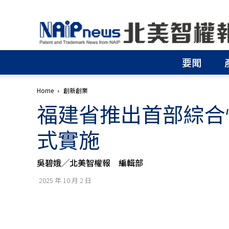
北
美
智
權
要聞
報
│
專
Home
創新創業
利
福建省推出首部綜合性
申
請
│
式實施
商
標
申
吳碧娥╱北美智權報 編輯部
請
│
2025 年 10 月 2 日
侵
權
分
析