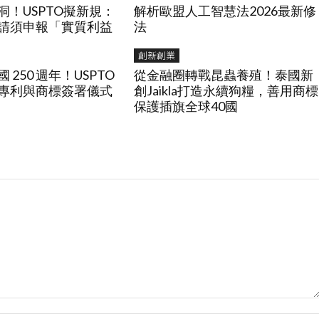
洞！USPTO擬新規：
解析歐盟人工智慧法2026最新修
請須申報「實質利益
法
創新創業
 250 週年！USPTO
從金融圈轉戰昆蟲養殖！泰國新
專利與商標簽署儀式
創Jaikla打造永續狗糧，善用商標
保護插旗全球40國