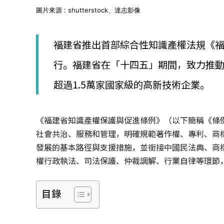
│
圖片來源 : shutterstock、達志影像
智
財
權
福建省推出首部綜合性知識產權法規《福
顧
問
行。福建省在「十四五」期間，致力推
│
專
超過1.5萬家國家級的高新技術企業。
利
佈
局
《福建省知識產權保護與促進條例》（以下簡稱《條例
│
美
社會共治、服務和管理，明確規範著作權、專利、商
國
發展的基本路徑與支援措施，並銜接中國民法典、商
專
權行政執法、司法保護、仲裁調解、行業自律等環節
利
目錄