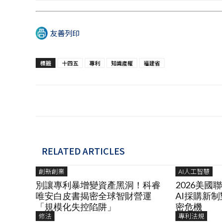
友善列印
標籤
十四五
專利
知識產權
福建省
RELATED ARTICLES
創新創業
AI人工智慧
別讓專利暴增變資產黑洞！科睿
2026美
唯安白皮書揭密全球智財營運
AI採購新
「規模化失控陷阱」
密危機
修法
專利法規