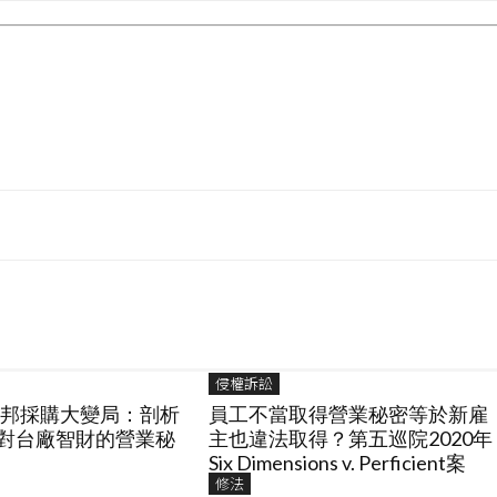
侵權訴訟
國聯邦採購大變局：剖析
員工不當取得營業秘密等於新雇
制對台廠智財的營業秘
主也違法取得？第五巡院2020年
Six Dimensions v. Perficient案
修法